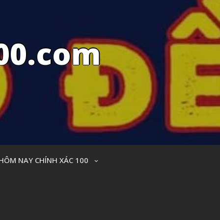
00.com
HÔM NAY CHÍNH XÁC 100