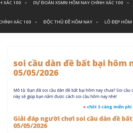
 XÁC 100
DỰ ĐOÁN XSMN HÔM NAY CHÍNH XÁC 100
CHÍNH XÁC 100
ĐỘC THỦ ĐỀ HÔM NAY
LÔ ĐẸP HÔM
soi cầu dàn đề bất bại hôm n
05/05/2026
Mô tả: Bạn đã soi cầu dàn đề bất bại hôm nay chưa? Soi cầu d
này sẽ giúp bạn nắm được cách soi cầu hôm nay nhé!
»
chốt 3 càng miễn phí
Giải đáp người chơi soi cầu dàn đề bấ
05/05/2026