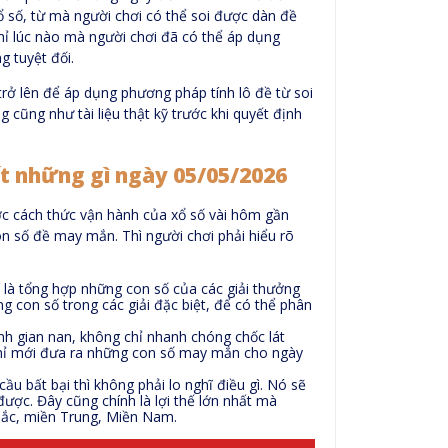
ổ số, từ mà người chơi có thể soi được dàn đề
hỉ lúc nào mà người chơi đã có thể áp dụng
g tuyệt đối.
rở lên để áp dụng phương pháp tính lô đề từ soi
 cũng như tài liệu thật kỹ trước khi quyết định
ết những gì ngày 05/05/2026
ợc cách thức vận hành của xổ số vài hôm gần
on số đề may mắn. Thì người chơi phải hiểu rõ
ết là tổng hợp những con số của các giải thưởng
g con số trong các giải đặc biệt, để có thể phân
ình gian nan, không chỉ nhanh chóng chốc lát
ỉ mỉ mới đưa ra những con số may mắn cho ngày
u bất bại thì không phải lo nghĩ điều gì. Nó sẽ
ợc. Đây cũng chính là lợi thế lớn nhất mà
Bắc, miền Trung, Miền Nam.