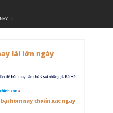
 NAY
ay lãi lớn ngày
àn đề hôm nay cần chứ ý soi những gì. Bài viết
 chính xác
«
t bại hôm nay chuẩn xác ngày