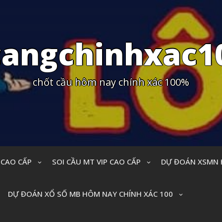
cangchinhxac1
chốt cầu hôm nay chính xác 100%
 CAO CẤP
SOI CẦU MT VIP CAO CẤP
DỰ ĐOÁN XSMN 
DỰ ĐOÁN XỔ SỐ MB HÔM NAY CHÍNH XÁC 100