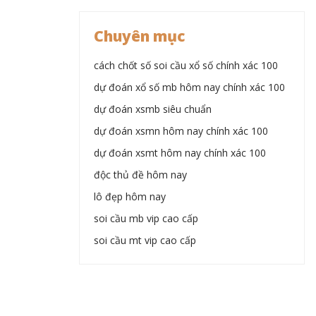
Chuyên mục
cách chốt số soi cầu xổ số chính xác 100
dự đoán xổ số mb hôm nay chính xác 100
dự đoán xsmb siêu chuẩn
dự đoán xsmn hôm nay chính xác 100
dự đoán xsmt hôm nay chính xác 100
độc thủ đề hôm nay
lô đẹp hôm nay
soi cầu mb vip cao cấp
soi cầu mt vip cao cấp