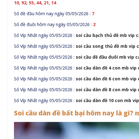
10, 92, 55, 44, 21, 14
Số đề đầu hôm nay ngày 05/05/2026 :
7
Số đề đuôi hôm nay ngày 05/05/2026 :
2
Số Víp Nhất ngày 05/05/2026 :
soi cầu bạch thủ đề mb vip 
Số Víp Nhất ngày 05/05/2026 :
soi cầu song thủ đề mb vip 
Số Víp Nhất ngày 05/05/2026 :
soi cầu đề đầu đuôi mb vip c
Số Víp Nhất ngày 05/05/2026 :
soi cầu dàn đề 4 con mb vip 
Số Víp Nhất ngày 05/05/2026 :
soi cầu dàn đề 6 con mb vip 
Số Víp Nhất ngày 05/05/2026 :
soi cầu dàn đề 8 con mb vip 
Số Víp Nhất ngày 05/05/2026 :
soi cầu dàn đề 10 con mb vi
Soi cầu dàn đề bất bại hôm nay là gì? 