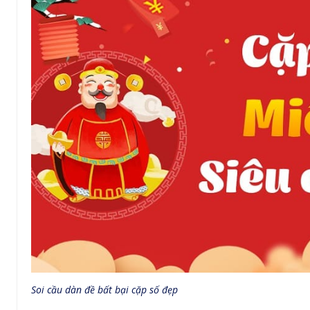
Soi cầu dàn đề bất bại cặp số đẹp