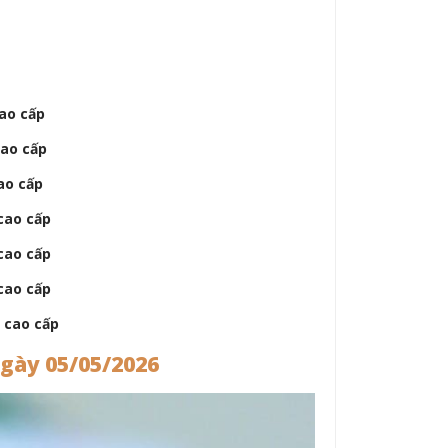
cao cấp
cao cấp
ao cấp
cao cấp
cao cấp
cao cấp
p cao cấp
ngày 05/05/2026