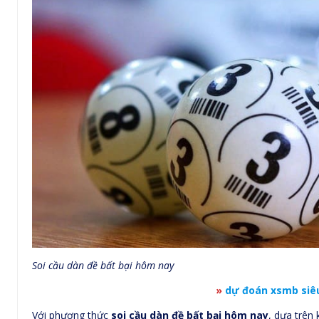
Soi cầu dàn đề bất bại hôm nay
»
dự đoán xsmb siê
Với phương thức
soi cầu dàn đề bất bại hôm nay
, dựa trên