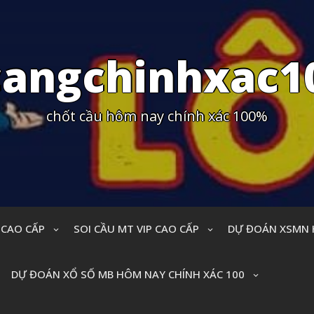
cangchinhxac1
chốt cầu hôm nay chính xác 100%
 CAO CẤP
SOI CẦU MT VIP CAO CẤP
DỰ ĐOÁN XSMN 
DỰ ĐOÁN XỔ SỐ MB HÔM NAY CHÍNH XÁC 100