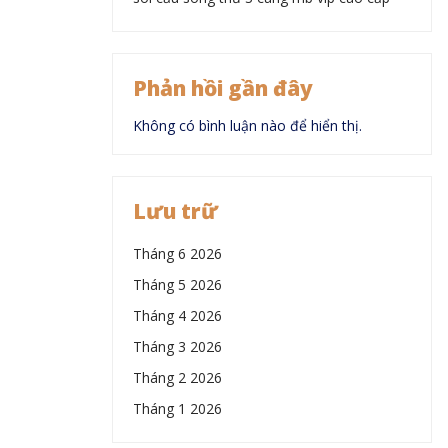
Phản hồi gần đây
Không có bình luận nào để hiển thị.
Lưu trữ
Tháng 6 2026
Tháng 5 2026
Tháng 4 2026
Tháng 3 2026
Tháng 2 2026
Tháng 1 2026