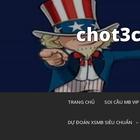
Skip
to
content
chot3
TRANG CHỦ
SOI CẦU MB VIP
DỰ ĐOÁN XSMB SIÊU CHUẨN