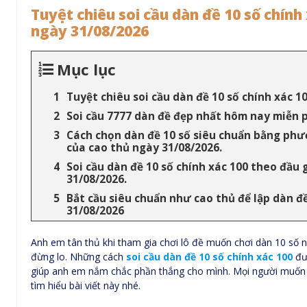
Tuyệt chiêu soi cầu dàn đề 10 số chính
ngày 31/08/2026
Mục lục
Tuyệt chiêu soi cầu dàn đề 10 số chính xác 1
Soi cầu 7777 dàn đề đẹp nhất hôm nay miễn 
Cách chọn dàn đề 10 số siêu chuẩn bằng ph
của cao thủ ngày 31/08/2026.
Soi cầu dàn đề 10 số chính xác 100 theo đầ
31/08/2026.
Bắt cầu siêu chuẩn như cao thủ để lập dàn đ
31/08/2026
Anh em tân thủ khi tham gia chơi lô đề muốn chơi dàn 10 số n
đừng lo. Những cách
soi cầu dàn đề 10 số chính xác 100
đượ
giúp anh em nắm chắc phần thắng cho mình. Mọi người muốn 
tìm hiểu bài viết này nhé.