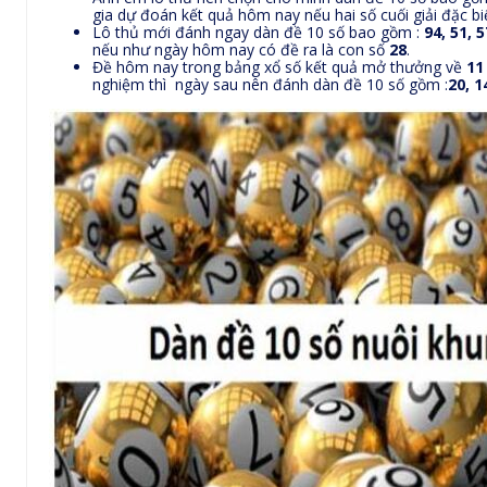
gia dự đoán kết quả hôm nay nếu hai số cuối giải đặc b
Lô thủ mới đánh ngay dàn đề 10 số bao gồm :
94, 51, 5
nếu như ngày hôm nay có đề ra là con số
28
.
Đề hôm nay trong bảng xổ số kết quả mở thưởng về
11
nghiệm thì ngày sau nên đánh dàn đề 10 số gồm :
20, 1