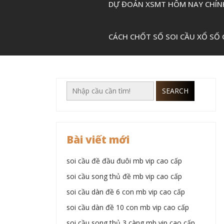
DỰ ĐOÁN XSMT HÔM NAY CHÍNH
CÁCH CHỐT SỐ SOI CẦU XỔ SỐ 
SEARCH
Bài viết mới
soi cầu đề đầu đuôi mb vip cao cấp
soi cầu song thủ đề mb vip cao cấp
soi cầu dàn đề 6 con mb vip cao cấp
soi cầu dàn đề 10 con mb vip cao cấp
soi cầu song thủ 3 càng mb vip cao cấp