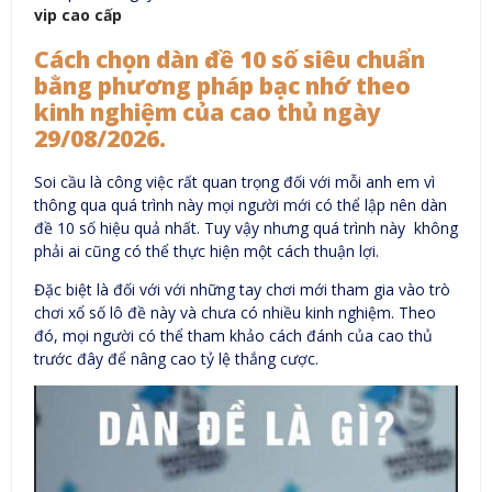
vip cao cấp
Cách chọn dàn đề 10 số siêu chuẩn
bằng phương pháp bạc nhớ theo
kinh nghiệm của cao thủ ngày
29/08/2026.
Soi cầu là công việc rất quan trọng đối với mỗi anh em vì
thông qua quá trình này mọi người mới có thể lập nên dàn
đề 10 số hiệu quả nhất. Tuy vậy nhưng quá trình này không
phải ai cũng có thể thực hiện một cách thuận lợi.
Đặc biệt là đối với với những tay chơi mới tham gia vào trò
chơi xổ số lô đề này và chưa có nhiều kinh nghiệm. Theo
đó, mọi người có thể tham khảo cách đánh của cao thủ
trước đây để nâng cao tỷ lệ thắng cược.