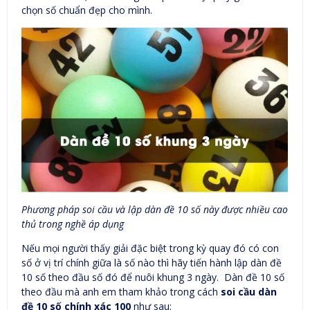
chọn số chuẩn đẹp cho mình.
Phương pháp soi cầu và lập dàn đề 10 số này được nhiều cao
thủ trong nghề áp dụng
Nếu mọi người thấy giải đặc biệt trong kỳ quay đó có con
số ở vị trí chính giữa là số nào thì hãy tiến hành lập dàn đề
10 số theo đầu số đó để nuôi khung 3 ngày. Dàn đề 10 số
theo đầu mà anh em tham khảo trong cách
soi cầu dàn
đề 10 số chính xác 100
như sau: