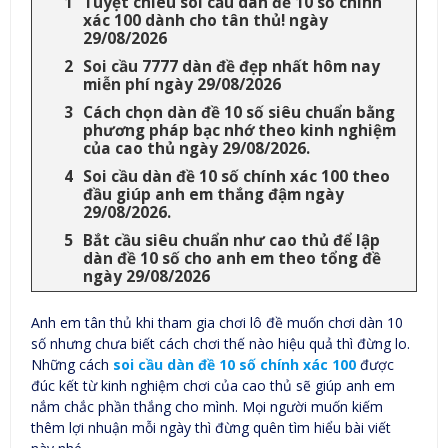
Tuyệt chiêu soi cầu dàn đề 10 số chính
xác 100 dành cho tân thủ! ngày
29/08/2026
Soi cầu 7777 dàn đề đẹp nhất hôm nay
miễn phí ngày 29/08/2026
Cách chọn dàn đề 10 số siêu chuẩn bằng
phương pháp bạc nhớ theo kinh nghiệm
của cao thủ ngày 29/08/2026.
Soi cầu dàn đề 10 số chính xác 100 theo
đầu giúp anh em thắng đậm ngày
29/08/2026.
Bắt cầu siêu chuẩn như cao thủ để lập
dàn đề 10 số cho anh em theo tổng đề
ngày 29/08/2026
Anh em tân thủ khi tham gia chơi lô đề muốn chơi dàn 10
số nhưng chưa biết cách chơi thế nào hiệu quả thì đừng lo.
Những cách
soi cầu dàn đề 10 số chính xác 100
được
đúc kết từ kinh nghiệm chơi của cao thủ sẽ giúp anh em
nắm chắc phần thắng cho mình. Mọi người muốn kiếm
thêm lợi nhuận mỗi ngày thì đừng quên tìm hiểu bài viết