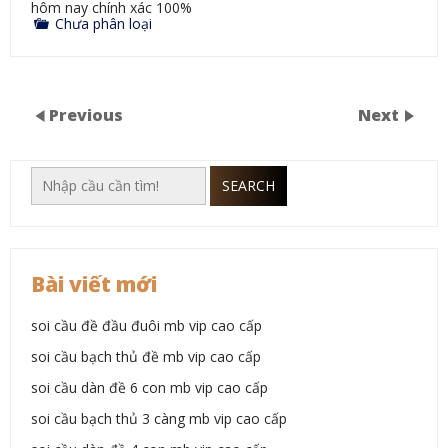
hôm nay chính xác 100%
Chưa phân loại
Previous
Next
SEARCH
Bài viết mới
soi cầu đề đầu đuôi mb vip cao cấp
soi cầu bạch thủ đề mb vip cao cấp
soi cầu dàn đề 6 con mb vip cao cấp
soi cầu bạch thủ 3 càng mb vip cao cấp