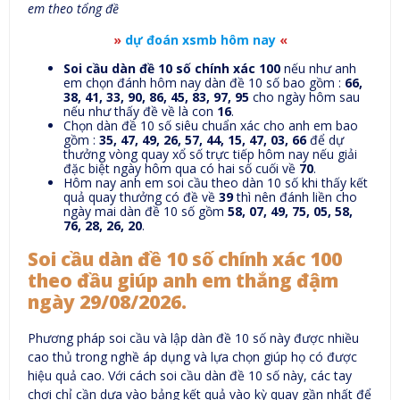
em theo tổng đề
»
dự đoán xsmb hôm nay
«
Soi cầu dàn đề 10 số chính xác 100
nếu như anh
em chọn đánh hôm nay dàn đề 10 số bao gồm :
66,
38, 41, 33, 90, 86, 45, 83, 97, 95
cho ngày hôm sau
nếu như thấy đề về là con
16
.
Chọn dàn đề 10 số siêu chuẩn xác cho anh em bao
gồm :
35, 47, 49, 26, 57, 44, 15, 47, 03, 66
để dự
thưởng vòng quay xổ số trực tiếp hôm nay nếu giải
đặc biệt ngày hôm qua có hai số cuối về
70
.
Hôm nay anh em soi cầu theo dàn 10 số khi thấy kết
quả quay thưởng có đề về
39
thì nên đánh liền cho
ngày mai dàn đề 10 số gồm
58, 07, 49, 75, 05, 58,
76, 28, 26, 20
.
Soi cầu dàn đề 10 số chính xác 100
theo đầu giúp anh em thắng đậm
ngày 29/08/2026.
Phương pháp soi cầu và lập dàn đề 10 số này được nhiều
cao thủ trong nghề áp dụng và lựa chọn giúp họ có được
hiệu quả cao. Với cách soi cầu dàn đề 10 số này, các tay
chơi chỉ cần dựa vào bảng kết quả vào kỳ quay gần nhất để