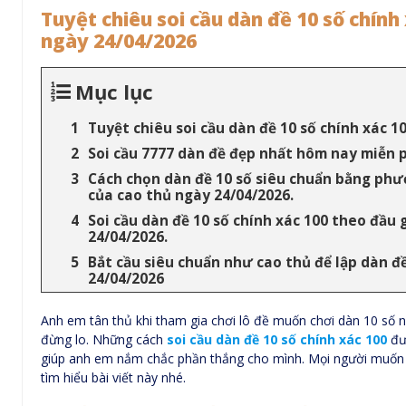
Tuyệt chiêu soi cầu dàn đề 10 số chính
ngày 24/04/2026
Mục lục
Tuyệt chiêu soi cầu dàn đề 10 số chính xác 1
Soi cầu 7777 dàn đề đẹp nhất hôm nay miễn 
Cách chọn dàn đề 10 số siêu chuẩn bằng ph
của cao thủ ngày 24/04/2026.
Soi cầu dàn đề 10 số chính xác 100 theo đầ
24/04/2026.
Bắt cầu siêu chuẩn như cao thủ để lập dàn đ
24/04/2026
Anh em tân thủ khi tham gia chơi lô đề muốn chơi dàn 10 số n
đừng lo. Những cách
soi cầu dàn đề 10 số chính xác 100
đượ
giúp anh em nắm chắc phần thắng cho mình. Mọi người muốn 
tìm hiểu bài viết này nhé.