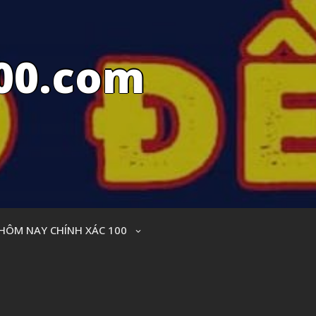
00.com
HÔM NAY CHÍNH XÁC 100