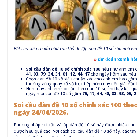
Bắt cầu siêu chuẩn như cao thủ để lập dàn đề 10 số cho anh em
»
dự đoán xsmb hô
Soi cầu dàn đề 10 số chính xác 100
nếu như anh em c
41, 03, 79, 34, 31, 01, 12, 44, 17
cho ngày hôm sau nếu 
Chọn dàn đề 10 số siêu chuẩn xác cho anh em bao gồm
thưởng vòng quay xổ số trực tiếp hôm nay nếu giải đặc 
Hôm nay anh em soi cầu theo dàn 10 số khi thấy kết q
ngày mai dàn đề 10 số gồm
75, 17, 64, 48, 83, 93, 05, 2
Soi cầu dàn đề 10 số chính xác 100 th
ngày 24/04/2026.
Phương pháp soi cầu và lập dàn đề 10 số này được nhiều cao 
được hiệu quả cao. Với cách soi cầu dàn đề 10 số này, các ta