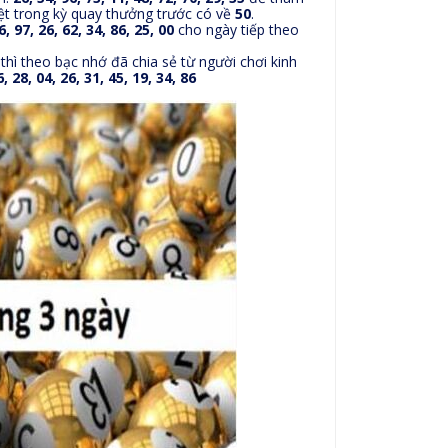
iệt trong kỳ quay thưởng trước có về
50
.
6, 97, 26, 62, 34, 86, 25, 00
cho ngày tiếp theo
thì theo bạc nhớ đã chia sẻ từ người chơi kinh
6, 28, 04, 26, 31, 45, 19, 34, 86