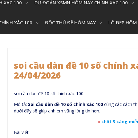
 XÁC 100
DỰ ĐOÁN XSMN HÔM NAY CHÍNH XÁC 100
CHÍNH XÁC 100
ĐỘC THỦ ĐỀ HÔM NAY
LÔ ĐẸP HÔM
soi cầu dàn đề 10 số chính x
24/04/2026
soi cầu dàn đề 10 số chính xác 100
Mô tả:
Soi cầu dàn đề 10 số chính xác 100
cùng các cách thứ
dưới đây sẽ giúp anh em vững lòng tin hơn.
»
chốt 3 càng miễ
Bài viết