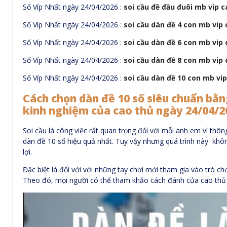
Số Víp Nhất ngày 24/04/2026 :
soi cầu đề đầu đuôi mb vip c
Số Víp Nhất ngày 24/04/2026 :
soi cầu dàn đề 4 con mb vip 
Số Víp Nhất ngày 24/04/2026 :
soi cầu dàn đề 6 con mb vip 
Số Víp Nhất ngày 24/04/2026 :
soi cầu dàn đề 8 con mb vip 
Số Víp Nhất ngày 24/04/2026 :
soi cầu dàn đề 10 con mb vi
Cách chọn dàn đề 10 số siêu chuẩn bằ
kinh nghiệm của cao thủ ngày 24/04/2
Soi cầu là công việc rất quan trọng đối với mỗi anh em vì thô
dàn đề 10 số hiệu quả nhất. Tuy vậy nhưng quá trình này khôn
lợi.
Đặc biệt là đối với với những tay chơi mới tham gia vào trò ch
Theo đó, mọi người có thể tham khảo cách đánh của cao thủ 