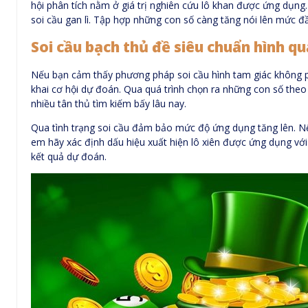
hội phân tích nằm ở giá trị nghiên cứu lô khan được ứng dụng
soi cầu gan lì. Tập hợp những con số càng tăng nói lên mức đ
Soi cầu bạch thủ đề siêu chuẩn hình q
Nếu bạn cảm thấy phương pháp soi cầu hình tam giác không ph
khai cơ hội dự đoán. Qua quá trình chọn ra những con số theo
nhiều tân thủ tìm kiếm bấy lâu nay.
Qua tình trạng soi cầu đảm bảo mức độ ứng dụng tăng lên. Nế
em hãy xác định dấu hiệu xuất hiện lô xiên được ứng dụng với 
kết quả dự đoán.