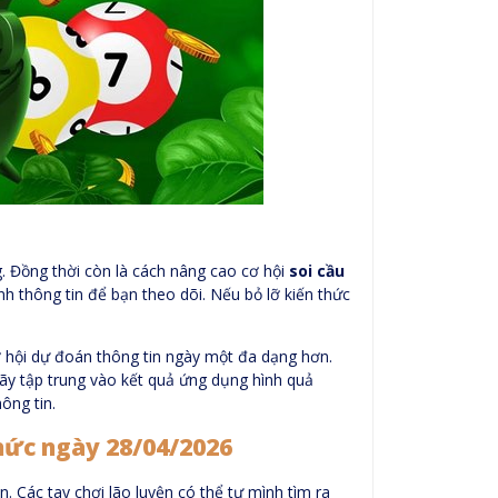
ng. Đồng thời còn là cách nâng cao cơ hội
soi cầu
nh thông tin để bạn theo dõi. Nếu bỏ lỡ kiến thức
ơ hội dự đoán thông tin ngày một đa dạng hơn.
ãy tập trung vào kết quả ứng dụng hình quả
hông tin.
thức ngày 28/04/2026
n. Các tay chơi lão luyện có thể tự mình tìm ra