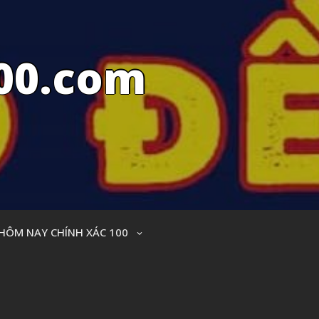
00.com
HÔM NAY CHÍNH XÁC 100