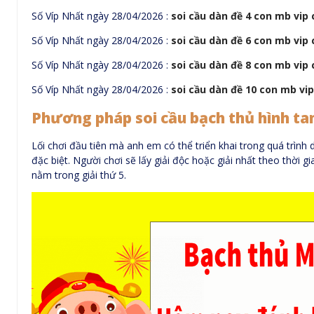
Số Víp Nhất ngày 28/04/2026 :
soi cầu dàn đề 4 con mb vip 
Số Víp Nhất ngày 28/04/2026 :
soi cầu dàn đề 6 con mb vip 
Số Víp Nhất ngày 28/04/2026 :
soi cầu dàn đề 8 con mb vip 
Số Víp Nhất ngày 28/04/2026 :
soi cầu dàn đề 10 con mb vi
Phương pháp soi cầu bạch thủ hình ta
Lối chơi đầu tiên mà anh em có thể triển khai trong quá trình 
đặc biệt. Người chơi sẽ lấy giải độc hoặc giải nhất theo thời g
nằm trong giải thứ 5.