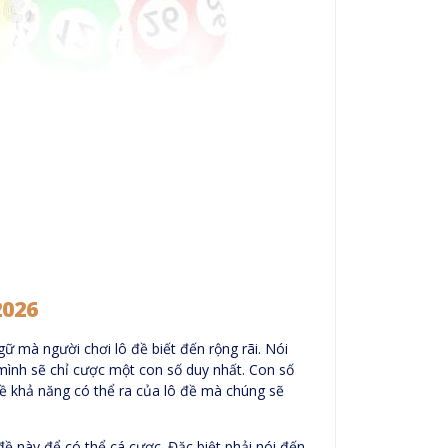
2026
ữ mà người chơi lô đề biết đến rộng rãi. Nói
mình sẽ chỉ cược một con số duy nhất. Con số
về khả năng có thể ra của lô đề mà chúng sẽ
đề này để có thể cá cược. Đặc biệt phải nói đến