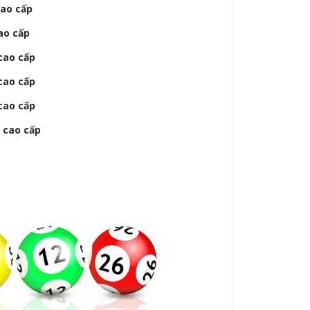
cao cấp
ao cấp
cao cấp
cao cấp
cao cấp
p cao cấp