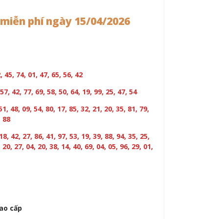
 miễn phí ngày 15/04/2026
, 45, 74, 01, 47, 65, 56, 42
 57, 42, 77, 69, 58, 50, 64, 19, 99, 25, 47, 54
51, 48, 09, 54, 80, 17, 85, 32, 21, 20, 35, 81, 79,
, 88
18, 42, 27, 86, 41, 97, 53, 19, 39, 88, 94, 35, 25,
, 20, 27, 04, 20, 38, 14, 40, 69, 04, 05, 96, 29, 01,
cao cấp