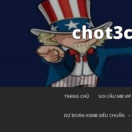
Skip
to
content
chot3
TRANG CHỦ
SOI CẦU MB VIP
DỰ ĐOÁN XSMB SIÊU CHUẨN