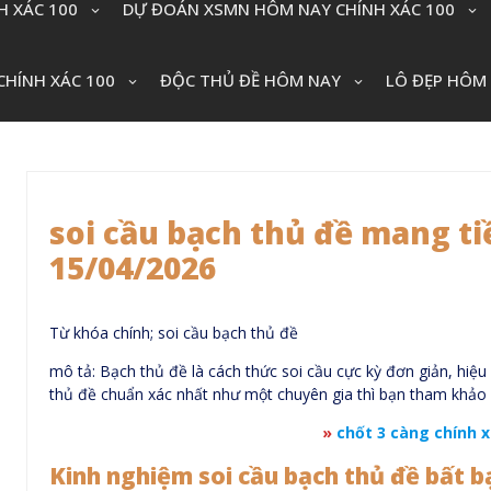
 XÁC 100
DỰ ĐOÁN XSMN HÔM NAY CHÍNH XÁC 100
CHÍNH XÁC 100
ĐỘC THỦ ĐỀ HÔM NAY
LÔ ĐẸP HÔM
soi cầu bạch thủ đề mang ti
15/04/2026
Từ khóa chính; soi cầu bạch thủ đề
mô tả: Bạch thủ đề là cách thức soi cầu cực kỳ đơn giản, hiệu
thủ đề chuẩn xác nhất như một chuyên gia thì bạn tham khảo
»
chốt 3 càng chính 
Kinh nghiệm soi cầu bạch thủ đề bất b