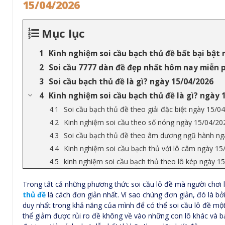
15/04/2026
Mục lục
Kinh nghiệm soi cầu bạch thủ đề bất bại bật
Soi cầu 7777 dàn đề đẹp nhất hôm nay miễn 
Soi cầu bạch thủ đề là gì? ngày 15/04/2026
Kinh nghiệm soi cầu bạch thủ đề là gì? ngày 
Soi cầu bạch thủ đề theo giải đặc biệt ngày 15/0
Kinh nghiệm soi cầu theo số nóng ngày 15/04/20
Soi cầu bạch thủ đề theo âm dương ngũ hành ng
Kinh nghiệm soi cầu bạch thủ với lô câm ngày 15
kinh nghiệm soi cầu bạch thủ theo lô kép ngày 1
Trong tất cả những phương thức soi cầu lô đề mà người chơi l
thủ đề
là cách đơn giản nhất. Vì sao chúng đơn giản, đó là bở
duy nhất trong khả năng của mình để có thể soi cầu lô đề một
thể giảm được rủi ro đề không về vào những con lô khác và bạ