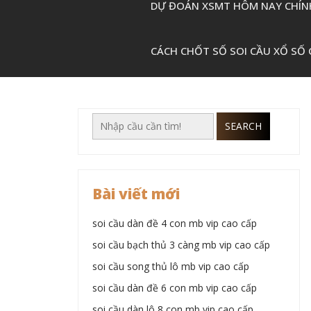
DỰ ĐOÁN XSMT HÔM NAY CHÍNH
CÁCH CHỐT SỐ SOI CẦU XỔ SỐ 
SEARCH
Bài viết mới
soi cầu dàn đề 4 con mb vip cao cấp
soi cầu bạch thủ 3 càng mb vip cao cấp
soi cầu song thủ lô mb vip cao cấp
soi cầu dàn đề 6 con mb vip cao cấp
soi cầu dàn lô 8 con mb vip cao cấp