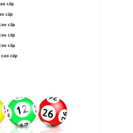
cao cấp
ao cấp
cao cấp
cao cấp
cao cấp
p cao cấp