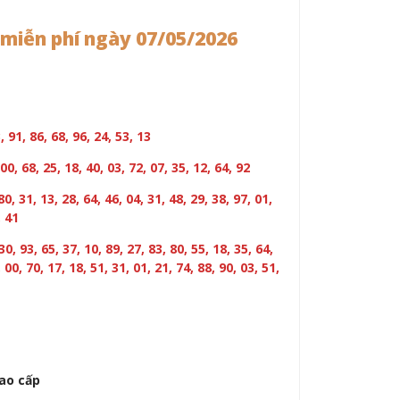
 miễn phí ngày 07/05/2026
, 91, 86, 68, 96, 24, 53, 13
 00, 68, 25, 18, 40, 03, 72, 07, 35, 12, 64, 92
80, 31, 13, 28, 64, 46, 04, 31, 48, 29, 38, 97, 01,
, 41
30, 93, 65, 37, 10, 89, 27, 83, 80, 55, 18, 35, 64,
, 00, 70, 17, 18, 51, 31, 01, 21, 74, 88, 90, 03, 51,
cao cấp