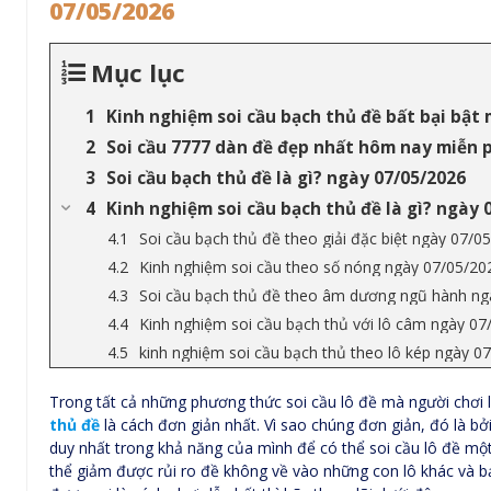
07/05/2026
Mục lục
Kinh nghiệm soi cầu bạch thủ đề bất bại bật
Soi cầu 7777 dàn đề đẹp nhất hôm nay miễn 
Soi cầu bạch thủ đề là gì? ngày 07/05/2026
Kinh nghiệm soi cầu bạch thủ đề là gì? ngày 
Soi cầu bạch thủ đề theo giải đặc biệt ngày 07/0
Kinh nghiệm soi cầu theo số nóng ngày 07/05/20
Soi cầu bạch thủ đề theo âm dương ngũ hành ng
Kinh nghiệm soi cầu bạch thủ với lô câm ngày 07
kinh nghiệm soi cầu bạch thủ theo lô kép ngày 0
Trong tất cả những phương thức soi cầu lô đề mà người chơi l
thủ đề
là cách đơn giản nhất. Vì sao chúng đơn giản, đó là bở
duy nhất trong khả năng của mình để có thể soi cầu lô đề một
thể giảm được rủi ro đề không về vào những con lô khác và bạ