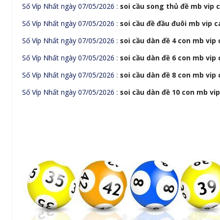
Số Víp Nhất ngày 07/05/2026 :
soi cầu song thủ đề mb vip 
Số Víp Nhất ngày 07/05/2026 :
soi cầu đề đầu đuôi mb vip c
Số Víp Nhất ngày 07/05/2026 :
soi cầu dàn đề 4 con mb vip 
Số Víp Nhất ngày 07/05/2026 :
soi cầu dàn đề 6 con mb vip 
Số Víp Nhất ngày 07/05/2026 :
soi cầu dàn đề 8 con mb vip 
Số Víp Nhất ngày 07/05/2026 :
soi cầu dàn đề 10 con mb vi