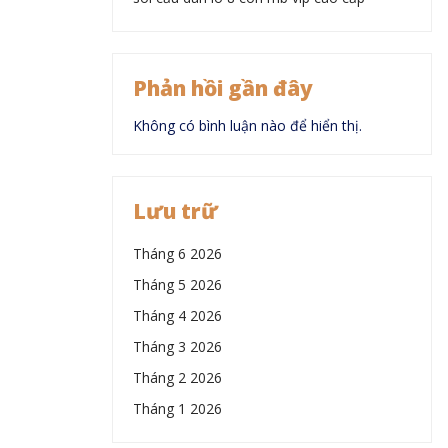
Phản hồi gần đây
Không có bình luận nào để hiển thị.
Lưu trữ
Tháng 6 2026
Tháng 5 2026
Tháng 4 2026
Tháng 3 2026
Tháng 2 2026
Tháng 1 2026