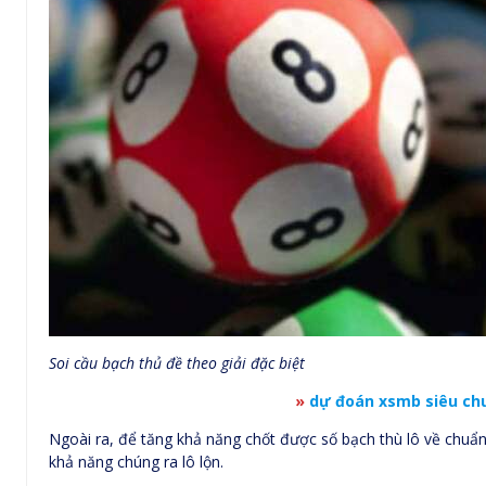
Soi cầu bạch thủ đề theo giải đặc biệt
»
dự đoán xsmb siêu chu
Ngoài ra, để tăng khả năng chốt được số bạch thù lô về chuẩ
khả năng chúng ra lô lộn.