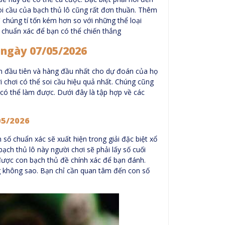
oi cầu của bạch thủ lô cũng rất đơn thuần. Thêm
ì chúng tí tốn kém hơn so với những thể loại
 kỳ chuẩn xác để bạn có thể chiến thắng
? ngày 07/05/2026
n đầu tiên và hàng đầu nhất cho dự đoán của họ
i chơi có thể soi cầu hiệu quả nhất. Chúng cũng
có thể làm được. Dưới đây là tập hợp về các
05/2026
số chuẩn xác sẽ xuất hiện trong giải đặc biệt xổ
 bạch thủ lô này người chơi sẽ phải lấy số cuối
a được con bạch thủ đề chính xác để bạn đánh.
g không sao. Bạn chỉ cần quan tâm đến con số