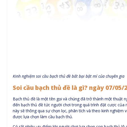
Kinh nghiệm soi cầu bạch thủ đề bất bại bật mí của chuyên gia
Soi cầu bạch thủ đề là gì? ngày 07/05/
Bạch thủ đề là một tên gọi và chúng đã trở thành một thuật ng
đến bạch thủ đề tức người chơi trong quá trình đặt cược của 
này sẽ thông qua sự chọn lọc, phân tích và theo kinh nghiệm 
được lựa chọn làm cầu bạch thủ.
Có rất nhiều ưu điểm khi người chơi lựa chọn con bạch thủ lô 