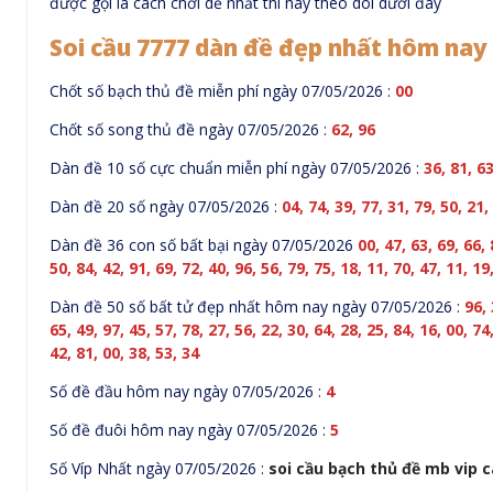
được gọi là cách chơi dễ nhất thì hãy theo dõi dưới đây
Soi cầu 7777 dàn đề đẹp nhất hôm nay
Chốt số bạch thủ đề miễn phí ngày 07/05/2026 :
00
Chốt số song thủ đề ngày 07/05/2026 :
62, 96
Dàn đề 10 số cực chuẩn miễn phí ngày 07/05/2026 :
36, 81, 63
Dàn đề 20 số ngày 07/05/2026 :
04, 74, 39, 77, 31, 79, 50, 21,
Dàn đề 36 con số bất bại ngày 07/05/2026
00, 47, 63, 69, 66, 
50, 84, 42, 91, 69, 72, 40, 96, 56, 79, 75, 18, 11, 70, 47, 11, 19
Dàn đề 50 số bất tử đẹp nhất hôm nay ngày 07/05/2026 :
96, 
65, 49, 97, 45, 57, 78, 27, 56, 22, 30, 64, 28, 25, 84, 16, 00, 74
42, 81, 00, 38, 53, 34
Số đề đầu hôm nay ngày 07/05/2026 :
4
Số đề đuôi hôm nay ngày 07/05/2026 :
5
Số Víp Nhất ngày 07/05/2026 :
soi cầu bạch thủ đề mb vip 