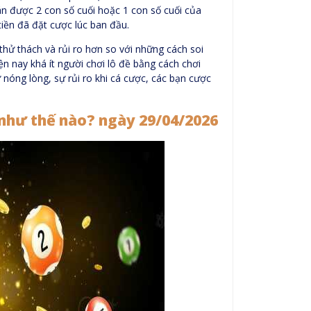
án được 2 con số cuối hoặc 1 con số cuối của
tiền đã đặt cược lúc ban đầu.
 thử thách và rủi ro hơn so với những cách soi
ện nay khá ít người chơi lô đề bằng cách chơi
 nóng lòng, sự rủi ro khi cá cược, các bạn cược
 như thế nào? ngày 29/04/2026