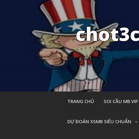
Skip
to
content
chot3
TRANG CHỦ
SOI CẦU MB VIP
DỰ ĐOÁN XSMB SIÊU CHUẨN