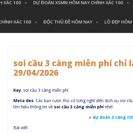
 XÁC 100
DỰ ĐOÁN XSMN HÔM NAY CHÍNH XÁC 100
CHÍNH XÁC 100
ĐỘC THỦ ĐỀ HÔM NAY
LÔ ĐẸP HÔM
soi cầu 3 càng miễn phí chỉ 
29/04/2026
Key
: soi cầu 3 càng miễn phí
Meta des
: Các bạn cược thủ có từng nghĩ đến dịch vụ soi cầ
tìm hiểu thông tin về
soi cầu 3 càng miễn phí
nhé!
»
dự đoán 3 càng ch
Bài viết: