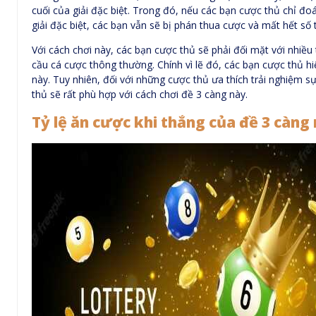
cuối của giải đặc biệt. Trong đó, nếu các bạn cược thủ chỉ đo
giải đặc biệt, các bạn vẫn sẽ bị phán thua cược và mất hết số 
Với cách chơi này, các bạn cược thủ sẽ phải đối mặt với nhiều
cầu cá cược thông thường. Chính vì lẽ đó, các bạn cược thủ hi
này. Tuy nhiên, đối với những cược thủ ưa thích trải nghiệm sự
thủ sẽ rất phù hợp với cách chơi đề 3 càng này.
Tỷ lệ ăn cược khi thắng của đề 3 càng