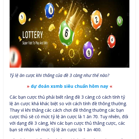
Tỷ lệ ăn cược khi thắng của đề 3 càng như thế nào?
»
dự đoán xsmb siêu chuẩn hôm nay
«
Các bạn cược thủ phải biết rằng đề 3 càng có cách tính tỷ
lệ ăn cược khá khác biệt so với cách tính đề thông thường.
Thay vì khi thắng các cách chơi đề thông thường các bạn
cược thủ sẽ có mức tỷ lệ ăn cược là 1 ăn 70. Tuy nhiên, đối
với dạng đề 3 càng, khi các bạn cược thủ thắng cược, các
bạn sẽ nhận về mức tỷ lệ ăn cược là 1 ăn 400.