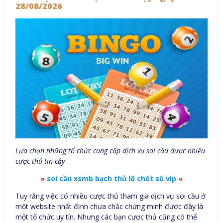
28/08/2026
Lựa chọn những tổ chức cung cấp dịch vụ soi cầu được nhiều
cược thủ tin cậy
»
soi cầu xsmb bạch thủ lô chốt số víp
«
Tuy rằng việc có nhiều cược thủ tham gia dịch vụ soi cầu ở
một website nhất định chưa chắc chứng minh được đây là
một tổ chức uy tín. Nhưng các bạn cược thủ cũng có thể