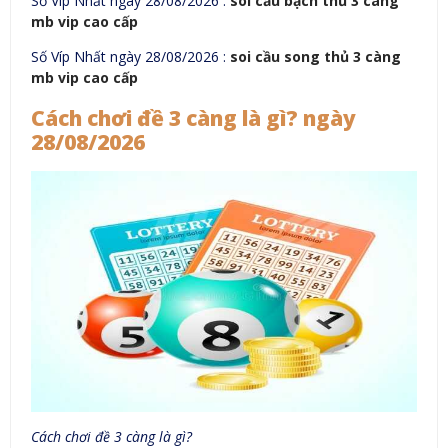
Số Víp Nhất ngày 28/08/2026 :
soi cầu bạch thủ 3 càng
mb vip cao cấp
Số Víp Nhất ngày 28/08/2026 :
soi cầu song thủ 3 càng
mb vip cao cấp
Cách chơi đề 3 càng là gì? ngày
28/08/2026
Cách chơi đề 3 càng là gì?