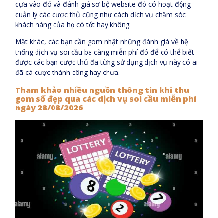
dựa vào đó và đánh giá sơ bộ website đó có hoạt động
quản lý các cược thủ cũng như cách dịch vụ chăm sóc
khách hàng của họ có tốt hay không.
Mặt khác, các bạn cần gom nhặt những đánh giá về hệ
thống dịch vụ soi cầu ba càng miễn phí đó để có thể biết
được các bạn cược thủ đã từng sử dụng dịch vụ này có ai
đã cá cược thành công hay chưa.
Tham khảo nhiều nguồn thông tin khi thu
gom số đẹp qua các dịch vụ soi cầu miễn phí
ngày 28/08/2026