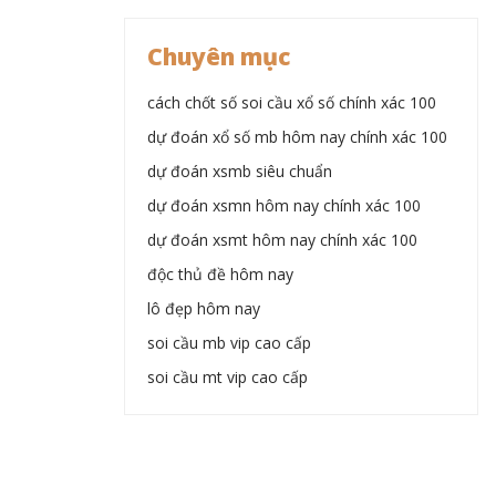
Chuyên mục
cách chốt số soi cầu xổ số chính xác 100
dự đoán xổ số mb hôm nay chính xác 100
dự đoán xsmb siêu chuẩn
dự đoán xsmn hôm nay chính xác 100
dự đoán xsmt hôm nay chính xác 100
độc thủ đề hôm nay
lô đẹp hôm nay
soi cầu mb vip cao cấp
soi cầu mt vip cao cấp