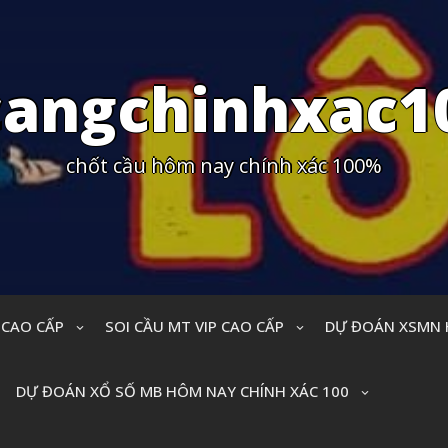
cangchinhxac1
chốt cầu hôm nay chính xác 100%
 CAO CẤP
SOI CẦU MT VIP CAO CẤP
DỰ ĐOÁN XSMN 
DỰ ĐOÁN XỔ SỐ MB HÔM NAY CHÍNH XÁC 100