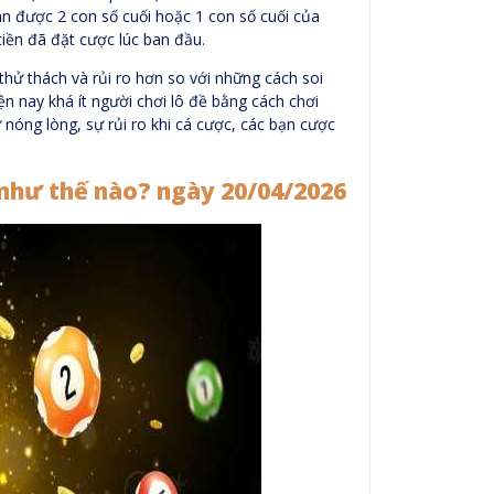
án được 2 con số cuối hoặc 1 con số cuối của
tiền đã đặt cược lúc ban đầu.
 thử thách và rủi ro hơn so với những cách soi
ện nay khá ít người chơi lô đề bằng cách chơi
 nóng lòng, sự rủi ro khi cá cược, các bạn cược
 như thế nào? ngày 20/04/2026