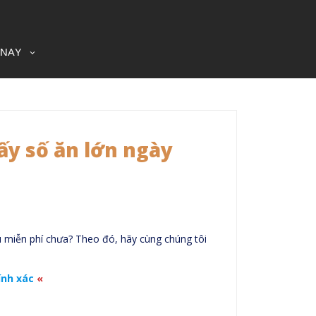
 NAY
lấy số ăn lớn ngày
u miễn phí chưa? Theo đó, hãy cùng chúng tôi
ính xác
«