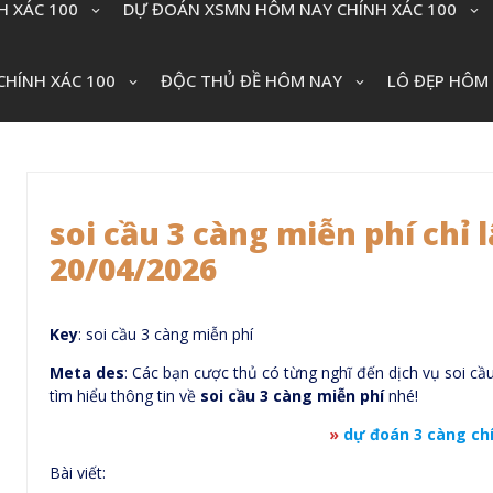
 XÁC 100
DỰ ĐOÁN XSMN HÔM NAY CHÍNH XÁC 100
CHÍNH XÁC 100
ĐỘC THỦ ĐỀ HÔM NAY
LÔ ĐẸP HÔM
soi cầu 3 càng miễn phí chỉ 
20/04/2026
Key
: soi cầu 3 càng miễn phí
Meta des
: Các bạn cược thủ có từng nghĩ đến dịch vụ soi cầ
tìm hiểu thông tin về
soi cầu 3 càng miễn phí
nhé!
»
dự đoán 3 càng ch
Bài viết: