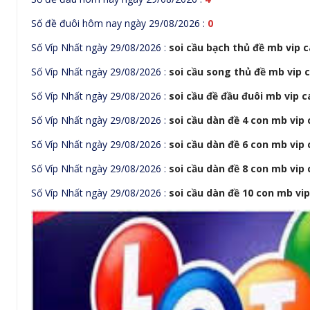
Số đề đuôi hôm nay ngày 29/08/2026 :
0
Số Víp Nhất ngày 29/08/2026 :
soi cầu bạch thủ đề mb vip 
Số Víp Nhất ngày 29/08/2026 :
soi cầu song thủ đề mb vip 
Số Víp Nhất ngày 29/08/2026 :
soi cầu đề đầu đuôi mb vip c
Số Víp Nhất ngày 29/08/2026 :
soi cầu dàn đề 4 con mb vip 
Số Víp Nhất ngày 29/08/2026 :
soi cầu dàn đề 6 con mb vip 
Số Víp Nhất ngày 29/08/2026 :
soi cầu dàn đề 8 con mb vip 
Số Víp Nhất ngày 29/08/2026 :
soi cầu dàn đề 10 con mb vi