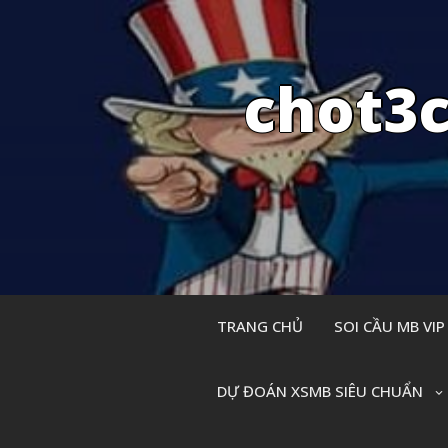
Skip
to
content
chot3
TRANG CHỦ
SOI CẦU MB VIP
DỰ ĐOÁN XSMB SIÊU CHUẨN