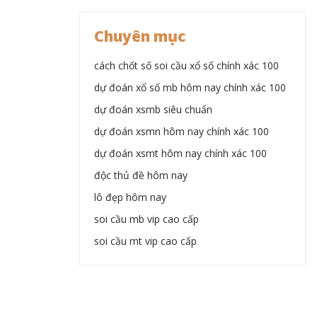
Chuyên mục
cách chốt số soi cầu xổ số chính xác 100
dự đoán xổ số mb hôm nay chính xác 100
dự đoán xsmb siêu chuẩn
dự đoán xsmn hôm nay chính xác 100
dự đoán xsmt hôm nay chính xác 100
độc thủ đề hôm nay
lô đẹp hôm nay
soi cầu mb vip cao cấp
soi cầu mt vip cao cấp