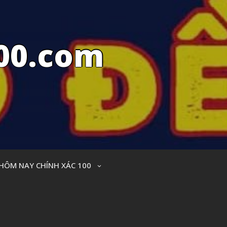
00.com
HÔM NAY CHÍNH XÁC 100