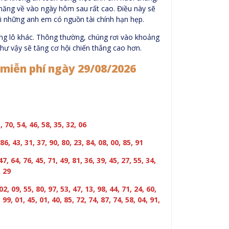
năng về vào ngày hôm sau rất cao. Điều này sẽ
i những anh em có nguồn tài chính hạn hẹp.
ững lô khác. Thông thường, chúng rơi vào khoảng
hư vậy sẽ tăng cơ hội chiến thắng cao hơn.
 miễn phí ngày 29/08/2026
, 70, 54, 46, 58, 35, 32, 06
 86, 43, 31, 37, 90, 80, 23, 84, 08, 00, 85, 91
47, 64, 76, 45, 71, 49, 81, 36, 39, 45, 27, 55, 34,
, 29
02, 09, 55, 80, 97, 53, 47, 13, 98, 44, 71, 24, 60,
, 99, 01, 45, 01, 40, 85, 72, 74, 87, 74, 58, 04, 91,