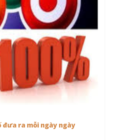
ố đưa ra mỗi ngày ngày