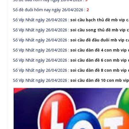
Số đề đuôi hôm nay ngày 26/04/2026 :
2
Số Víp Nhất ngày 26/04/2026 :
soi cầu bạch thủ đề mb vip 
Số Víp Nhất ngày 26/04/2026 :
soi cầu song thủ đề mb vip 
Số Víp Nhất ngày 26/04/2026 :
soi cầu đề đầu đuôi mb vip c
Số Víp Nhất ngày 26/04/2026 :
soi cầu dàn đề 4 con mb vip 
Số Víp Nhất ngày 26/04/2026 :
soi cầu dàn đề 6 con mb vip 
Số Víp Nhất ngày 26/04/2026 :
soi cầu dàn đề 8 con mb vip 
Số Víp Nhất ngày 26/04/2026 :
soi cầu dàn đề 10 con mb vi