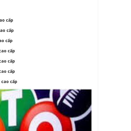
cao cấp
cao cấp
ao cấp
cao cấp
cao cấp
cao cấp
p cao cấp