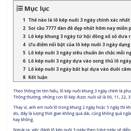
Mục lục
Thế nào là lô kép nuôi 3 ngày chính xác nhấ
Soi cầu 7777 dàn đề đẹp nhất hôm nay miễn 
Lô kép khung 3 ngày từ hội đồng xổ số đưa 
Ưu điểm nổi bật của lô kép nuôi 3 ngày dạng
Lô kép nuôi 3 ngày siêu chuẩn ăn chắc mỗi n
Lô kép nuôi 3 ngày dựa vào song thủ lô ngày
Lô kép nuôi 3 ngày bất bại dựa vào đuôi câm
Kết luận
Theo thông tin tìm hiểu, lô kép nuôi khung 3 ngày chính là p
Thông thường, những con lô kép được nuôi sẽ là 00, 11, 22, 33,
Thay vì, anh em nuôi lô trong khung 2 ngày hoặc 5 ngày thì kh
do, đây là lượng thời gian không quá dài, cũng không quá ng
hay không.
Ngoài ra, việc đánh lô kép nuôi 3 ngày theo từng ngày sẽ diễ