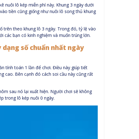
ê nuôi lô kép miễn phí này. Khung 3 ngày dưới
 vào tiền cũng giống như nuôi lô song thủ khung
 trên theo khung lô 3 ngày. Trong đó, tỷ lệ vào
 với các bạn có kinh nghiệm và muốn trúng lớn.
y dạng số chuẩn nhất ngày
n tính toán 1 lần để chơi. Điều này giúp tiết
ng cao. Bên cạnh đó cách soi cầu này cũng rất
hôm sau nó lại xuất hiện. Người chơi sẽ không
p trong lô kép nuôi 0 ngày.