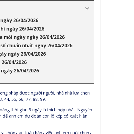
t ngày 26/04/2026
phí ngày 26/04/2026
ra mỗi ngày ngày 26/04/2026
 số chuẩn nhất ngày 26/04/2026
gày ngày 26/04/2026
 26/04/2026
 ngày 26/04/2026
hương pháp được người người, nhà nhà lựa chọn.
 44, 55, 66, 77, 88, 99.
oảng thời gian 3 ngày là thích hợp nhất. Nguyên
ắn để anh em dự đoán con lô kép có xuất hiện
n ra không an toàn bằng việc anh em nuôi chung.