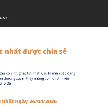
 NAY
c nhất được chia sẻ
thủ có vị trí ghép tốt nhất. Cầu lô miền bắc đang
 Bạn thường xuyên thấy những con lô rơi nhiều
ớ lô đề.
ác nhất ngày 26/04/2026