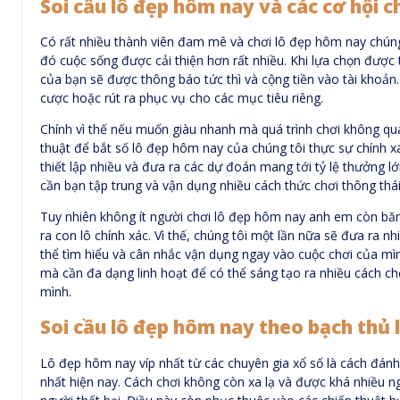
Soi cầu lô đẹp hôm nay và các cơ hội 
Có rất nhiều thành viên đam mê và chơi lô đẹp hôm nay chúng
đó cuộc sống được cải thiện hơn rất nhiều. Khi lựa chọn được t
của bạn sẽ được thông báo tức thì và cộng tiền vào tài khoản. 
cược hoặc rút ra phục vụ cho các mục tiêu riêng.
Chính vì thế nếu muốn giàu nhanh mà quá trình chơi không q
thuật để bắt số lô đẹp hôm nay của chúng tôi thực sự chính 
thiết lập nhiều và đưa ra các dự đoán mang tới tỷ lệ thưởng l
cần bạn tập trung và vận dụng nhiều cách thức chơi thông thái l
Tuy nhiên không ít người chơi lô đẹp hôm nay anh em còn bă
ra con lô chính xác. Vì thế, chúng tôi một lần nữa sẽ đưa ra n
thể tìm hiểu và cân nhắc vận dụng ngay vào cuộc chơi của mì
mà cần đa dạng linh hoạt để có thể sáng tạo ra nhiều cách chơ
mình.
Soi cầu lô đẹp hôm nay theo bạch thủ 
Lô đẹp hôm nay víp nhất từ các chuyên gia xổ số là cách đánh
nhất hiện nay. Cách chơi không còn xa lạ và được khá nhiều 