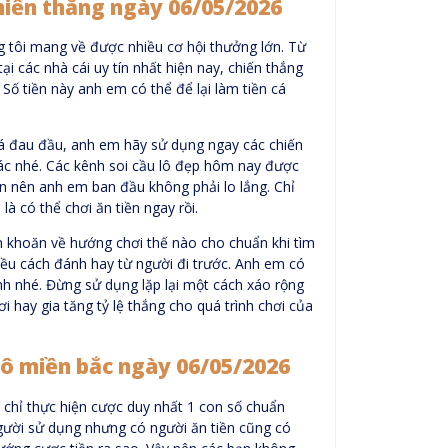
chiến thắng ngày 06/05/2026
 tôi mang về được nhiều cơ hội thưởng lớn. Từ
ại các nhà cái uy tín nhất hiện nay, chiến thắng
Số tiền này anh em có thể để lại làm tiền cá
uá đau đầu, anh em hãy sử dụng ngay các chiến
xác nhé. Các kênh soi cầu lô đẹp hôm nay được
ớn nên anh em ban đầu không phải lo lắng. Chỉ
à có thể chơi ăn tiền ngay rồi.
n khoăn về hướng chơi thế nào cho chuẩn khi tìm
hiều cách đánh hay từ người đi trước. Anh em có
nh nhé. Đừng sử dụng lặp lại một cách xáo rộng
i hay gia tăng tỷ lệ thắng cho quá trình chơi của
lô miền bắc ngày 06/05/2026
 chỉ thực hiện cược duy nhất 1 con số chuẩn
người sử dụng nhưng có người ăn tiền cũng có