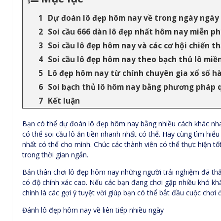
Dự đoán lô đẹp hôm nay về trong ngày ngày
Soi cầu 666 dàn lô đẹp nhất hôm nay miễn ph
Soi cầu lô đẹp hôm nay và các cơ hội chiến t
Soi cầu lô đẹp hôm nay theo bạch thủ lô miề
Lô đẹp hôm nay từ chính chuyên gia xổ số h
Soi bạch thủ lô hôm nay bằng phương pháp 
Kết luận
Bạn có thể dự đoán lô đẹp hôm nay bằng nhiều cách khác nha
có thể soi cầu lô ăn tiền nhanh nhất có thể. Hãy cùng tìm hiể
nhất có thể cho mình. Chúc các thành viên có thể thực hiện tố
trong thời gian ngắn.
Bản thân chơi lô đẹp hôm nay những người trải nghiệm đã thấy
có độ chính xác cao. Nếu các bạn đang chơi gặp nhiều khó kh
chính là các gợi ý tuyệt vời giúp bạn có thể bắt đầu cuộc chơi
Đánh lô đẹp hôm nay về liên tiếp nhiều ngày