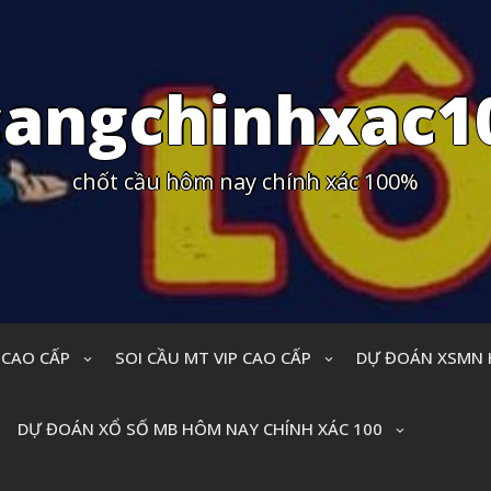
cangchinhxac1
chốt cầu hôm nay chính xác 100%
 CAO CẤP
SOI CẦU MT VIP CAO CẤP
DỰ ĐOÁN XSMN 
DỰ ĐOÁN XỔ SỐ MB HÔM NAY CHÍNH XÁC 100