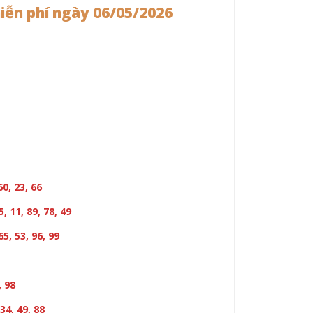
iễn phí ngày 06/05/2026
60, 23, 66
5, 11, 89, 78, 49
65, 53, 96, 99
, 98
 34, 49, 88