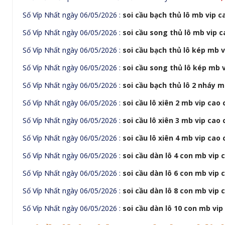
Số Víp Nhất ngày 06/05/2026 :
soi cầu bạch thủ lô mb vip c
Số Víp Nhất ngày 06/05/2026 :
soi cầu song thủ lô mb vip c
Số Víp Nhất ngày 06/05/2026 :
soi cầu bạch thủ lô kép mb v
Số Víp Nhất ngày 06/05/2026 :
soi cầu song thủ lô kép mb 
Số Víp Nhất ngày 06/05/2026 :
soi cầu bạch thủ lô 2 nháy m
Số Víp Nhất ngày 06/05/2026 :
soi cầu lô xiên 2 mb vip cao 
Số Víp Nhất ngày 06/05/2026 :
soi cầu lô xiên 3 mb vip cao 
Số Víp Nhất ngày 06/05/2026 :
soi cầu lô xiên 4 mb vip cao 
Số Víp Nhất ngày 06/05/2026 :
soi cầu dàn lô 4 con mb vip 
Số Víp Nhất ngày 06/05/2026 :
soi cầu dàn lô 6 con mb vip 
Số Víp Nhất ngày 06/05/2026 :
soi cầu dàn lô 8 con mb vip 
Số Víp Nhất ngày 06/05/2026 :
soi cầu dàn lô 10 con mb vip