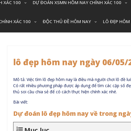
 XÁC 100
DỰ ĐOÁN XSMN HÔM NAY CHÍNH XÁC 100
CHÍNH XÁC 100
ĐỘC THỦ ĐỀ HÔM NAY
LÔ ĐẸP HÔM
lô đẹp hôm nay ngày 06/05/
Mô tả: Việc tìm lô đẹp hôm nay là điều mà người chơi lô đề lu
Có rất nhiều phương pháp được áp dụng để tìm các cặp số đẹp
thủ soi cầu chia sẻ để có cách thực hiện chính xác nhé.
Bài viết:
Dự đoán lô đẹp hôm nay
về trong ngà
Mục lục