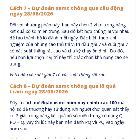
Cách 7 – Dự đoán xsmt thông qua cầu động
ngày 28/08/2026
Đối với phương pháp này, bạn hãy chọn 2 vị trí trong bảng
kết quả xổ số miền trung. Sau đó kết hợp chúng lại với nhau
để tạo thành bộ lô đánh mỗi ngày. Đặc biệt, theo kinh
nghiệm của những cao thủ thì vị trí đầu giải 7 và cuối giải 7
có xác suất thắng rất cao và chu kỳ chạy ổn định. Do đó,
nếu bạn lựa chọn 2 vị trí này thì chắc chắn khả năng cao sẽ
trúng.
Vị trí đầu và cuối giải 7 có xác suất thắng rất cao.
Cách 8 – Dự đoán xsmt thông qua lô quả
trám ngày 28/08/2026
Đây là cách
dự đoán xsmt hôm nay chính xác 100
mà
hội số đề thường hay sử dụng. Khi người chơi quan sát thấy
có 2 giải trong bảng kết quả xổ số miền trung có dạng Q –
PQ – Q. Vậy thì lúc này bạn nên đánh PQ và PQ vào ngày
hôm sau.