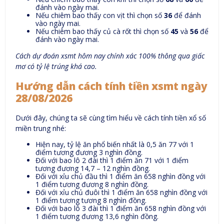
đánh vào ngày mai.
Nếu chiêm bao thấy con vịt thì chọn số
36
để đánh
vào ngày mai.
Nếu chiêm bao thấy củ cà rốt thì chọn số
45
và
56
để
đánh vào ngày mai.
Cách dự đoán xsmt hôm nay chính xác 100% thông qua giấc
mơ có tỷ lệ trúng khá cao.
Hướng dẫn cách tính tiền xsmt ngày
28/08/2026
Dưới đây, chúng ta sẽ cùng tìm hiểu về cách tính tiền xổ số
miền trung nhé:
Hiện nay, tỷ lệ ăn phổ biến nhất là 0,5 ăn 77 với 1
điểm tương đương 3 nghìn đồng.
Đối với bao lô 2 đài thì 1 điểm ăn 71 với 1 điểm
tương đương 14,7 – 12 nghìn đồng.
Đối với xỉu chủ đầu thì 1 điểm ăn 658 nghìn đồng với
1 điểm tương đương 8 nghìn đồng.
Đối với xỉu chủ đuôi thì 1 điểm ăn 658 nghìn đồng với
1 điểm tương tương 8 nghìn đồng.
Đối với bao lô 3 đài thì 1 điểm ăn 658 nghìn đồng với
1 điểm tương đương 13,6 nghìn đồng.