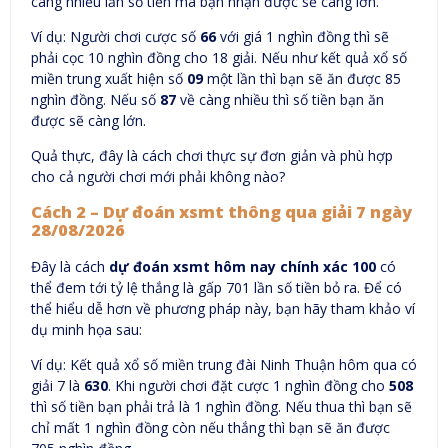
càng nhiều lần số tiền mà bạn nhận được sẽ càng lớn.
Ví dụ: Người chơi cược số
66
với giá 1 nghìn đồng thì sẽ
phải cọc 10 nghìn đồng cho 18 giải. Nếu như kết quả xổ số
miền trung xuất hiện số
09
một lần thì bạn sẽ ăn được 85
nghìn đồng. Nếu số
87
về càng nhiều thì số tiền bạn ăn
được sẽ càng lớn.
Quả thực, đây là cách chơi thực sự đơn giản và phù hợp
cho cả người chơi mới phải không nào?
Cách 2 – Dự đoán xsmt thông qua giải 7 ngày
28/08/2026
Đây là cách
dự đoán xsmt hôm nay chính xác 100
có
thể đem tới tỷ lệ thắng là gấp 701 lần số tiền bỏ ra. Để có
thể hiểu dễ hơn về phương pháp này, bạn hãy tham khảo ví
dụ minh họa sau:
Ví dụ: Kết quả xổ số miền trung đài Ninh Thuận hôm qua có
giải 7 là
630
. Khi người chơi đặt cược 1 nghìn đồng cho
508
thì số tiền bạn phải trả là 1 nghìn đồng. Nếu thua thì bạn sẽ
chỉ mất 1 nghìn đồng còn nếu thắng thì bạn sẽ ăn được