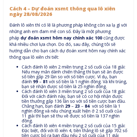
Cách 4 – Dự đoán xsmt thông qua lô xiên
ngày 28/08/2026
Đánh lô xiên thì có lẽ là phương pháp không còn xa lạ gì với
những anh em đam mê con số. Đây là một phương
pháp
dự đoán xsmt hôm nay chính xác 100
cũng được
khá nhiều chơi lựa chọn. Do đó, sau đây, chúng tôi sẽ
hướng dẫn cho bạn cách dự đoán xsmt hôm nay chính xác
thông qua lô xiên chi tiết:
Cách đánh lô xiên 2 miền trung 2 số cuối của 18 giải:
Nếu may mắn dành chiến thắng thì bạn sẽ ăn được
số tiền gấp 29 lần so với số tiền cược. Ví dụ, bạn
đánh
99
–
81
với số tiền là 1 nghìn đồng. Và khi trúng,
bạn sẽ nhận được số tiền là 25 nghìn đồng.
Cách đánh lô xiên 3 miền trung 2 số cuối của 18 giải:
Đối với cách đánh này, bạn sẽ có cơ hội nhận được
tiền thưởng gấp 136 lần so với số tiền cược ban đầu.
Chẳng hạn, bạn đánh
29
–
23
–
84
với số tiền là 1
nghìn đồng và nếu chúng xuất hiện ở 2 số cuối của
11 giải thì bạn sẽ thu về được số tiền là 137 nghìn
đồng.
Cách đánh lô xiên 4 miền trung 2 số cuối của 15 giải:
Đặc biệt, đối với lô xiên 4, tiền thắng lô sẽ gấp 702 số
tiền cược bỏ ra ban đầu nếu 2 số cuối của 11 giải