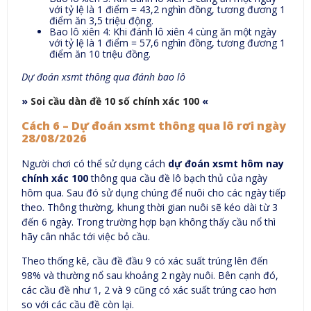
với tỷ lệ là 1 điểm = 43,2 nghìn đồng, tương đương 1
điểm ăn 3,5 triệu động.
Bao lô xiên 4: Khi đánh lô xiên 4 cùng ăn một ngày
với tỷ lệ là 1 điểm = 57,6 nghìn đồng, tương đương 1
điểm ăn 10 triệu đồng.
Dự đoán xsmt thông qua đánh bao lô
»
Soi cầu dàn đề 10 số chính xác 100
«
Cách 6 – Dự đoán xsmt thông qua lô rơi ngày
28/08/2026
Người chơi có thể sử dụng cách
dự đoán xsmt hôm nay
chính xác 100
thông qua cầu đề lô bạch thủ của ngày
hôm qua. Sau đó sử dụng chúng để nuôi cho các ngày tiếp
theo. Thông thường, khung thời gian nuôi sẽ kéo dài từ 3
đến 6 ngày. Trong trường hợp bạn không thấy cầu nổ thì
hãy cân nhắc tới việc bỏ cầu.
Theo thống kê, cầu đề đầu 9 có xác suất trúng lên đến
98% và thường nổ sau khoảng 2 ngày nuôi. Bên cạnh đó,
các cầu đề như 1, 2 và 9 cũng có xác suất trúng cao hơn
so với các cầu đề còn lại.