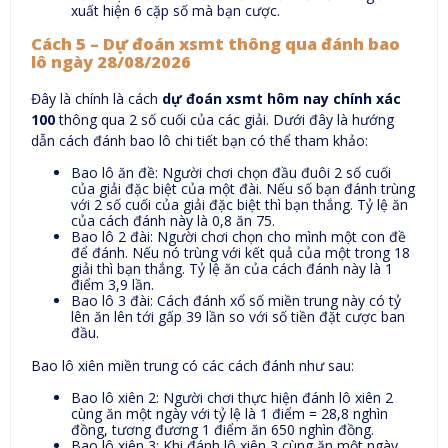
xuất hiện 6 cặp số mà bạn cược.
Cách 5 – Dự đoán xsmt thông qua đánh bao
lô ngày 28/08/2026
Đây là chính là cách
dự đoán xsmt hôm nay chính xác
100
thông qua 2 số cuối của các giải. Dưới đây là hướng
dẫn cách đánh bao lô chi tiết bạn có thể tham khảo:
Bao lô ăn đề: Người chơi chọn đầu đuôi 2 số cuối
của giải đặc biệt của một đài. Nếu số bạn đánh trùng
với 2 số cuối của giải đặc biệt thì bạn thắng. Tỷ lệ ăn
của cách đánh này là 0,8 ăn 75.
Bao lô 2 đài: Người chơi chọn cho mình một con đề
để đánh. Nếu nó trùng với kết quả của một trong 18
giải thì bạn thắng. Tỷ lệ ăn của cách đánh này là 1
điểm 3,9 lần.
Bao lô 3 đài: Cách đánh xổ số miền trung này có tỷ
lên ăn lên tới gấp 39 lần so với số tiền đặt cược ban
đầu.
Bao lô xiên miền trung có các cách đánh như sau:
Bao lô xiên 2: Người chơi thực hiện đánh lô xiên 2
cùng ăn một ngày với tỷ lệ là 1 điểm = 28,8 nghìn
đồng, tương đương 1 điểm ăn 650 nghìn đồng.
Bao lô xiên 3: Khi đánh lô xiên 3 cùng ăn một ngày