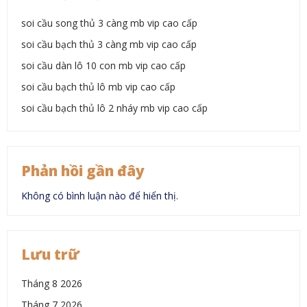
soi cầu song thủ 3 càng mb vip cao cấp
soi cầu bạch thủ 3 càng mb vip cao cấp
soi cầu dàn lô 10 con mb vip cao cấp
soi cầu bạch thủ lô mb vip cao cấp
soi cầu bạch thủ lô 2 nháy mb vip cao cấp
Phản hồi gần đây
Không có bình luận nào để hiển thị.
Lưu trữ
Tháng 8 2026
Tháng 7 2026