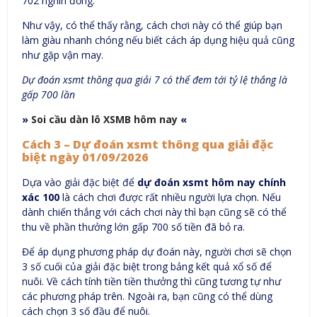
702 nghìn đồng.
Như vậy, có thể thấy rằng, cách chơi này có thể giúp bạn
làm giàu nhanh chóng nếu biết cách áp dụng hiệu quả cũng
như gặp vận may.
Dự đoán xsmt thông qua giải 7 có thể đem tới tỷ lệ thắng là
gấp 700 lần
»
Soi cầu dàn lô XSMB hôm nay
«
Cách 3 – Dự đoán xsmt thông qua giải đặc
biệt ngày 01/09/2026
Dựa vào giải đặc biệt để
dự đoán xsmt hôm nay chính
xác 100
là cách chơi được rất nhiều người lựa chọn. Nếu
dành chiến thắng với cách chơi này thì bạn cũng sẽ có thể
thu về phần thưởng lớn gấp 700 số tiền đã bỏ ra.
Để áp dụng phương pháp dự đoán này, người chơi sẽ chọn
3 số cuối của giải đặc biệt trong bảng kết quả xổ số để
nuôi. Về cách tính tiền tiền thưởng thì cũng tương tự như
các phương pháp trên. Ngoài ra, bạn cũng có thể dùng
cách chọn 3 số đầu để nuôi.