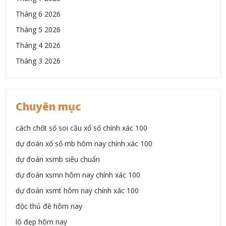
Tháng 6 2026
Tháng 5 2026
Tháng 4 2026
Tháng 3 2026
Chuyên mục
cách chốt số soi cầu xổ số chính xác 100
dự đoán xổ số mb hôm nay chính xác 100
dự đoán xsmb siêu chuẩn
dự đoán xsmn hôm nay chính xác 100
dự đoán xsmt hôm nay chính xác 100
độc thủ đề hôm nay
lô đẹp hôm nay