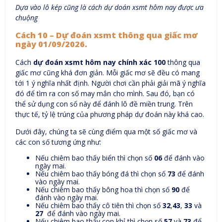
Dựa vào lô kép cũng là cách dự doán xsmt hôm nay được ưa
chuộng
Cách 10 – Dự đoán xsmt thông qua giấc mơ
ngày 01/09/2026.
Cách
dự đoán xsmt hôm nay chính xác 100
thông qua
giấc mơ cũng khá đơn giản. Mỗi giấc mơ sẽ đều có mang
tới 1 ý nghĩa nhất định. Người chơi cần phải giải mã ý nghĩa
đó để tìm ra con số may mắn cho mình. Sau đó, bạn có
thể sử dụng con số này để đánh lô đề miền trung. Trên
thực tế, tỷ lệ trúng của phương pháp dự đoán này khá cao.
Dưới đây, chúng ta sẽ cùng điểm qua một số giấc mơ và
các con số tương ứng như:
Nếu chiêm bao thấy biển thì chọn số
06
để đánh vào
ngày mai.
Nếu chiêm bao thấy bóng đá thì chọn số
73
để đánh
vào ngày mai.
Nếu chiêm bao thấy bông hoa thì chọn số
90
để
đánh vào ngày mai.
Nếu chiêm bao thấy cô tiên thì chọn số
32
,
43
,
33
và
27
để đánh vào ngày mai.
Nếu chiêm bao thấy con khỉ thì chọn số
57
và
73
để