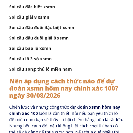
Soi cầu đặc biệt xsmn
Soi cầu giải 8 xsmn
Soi cầu đầu đuôi đặc biệt xsmn
Soi cầu đầu đuôi giải 8 xsmn
Soi cầu bao lô xsmn
Soi cầu lô 3 số xsmn
Soi cầu song thủ lô miền
nam
Nên áp dụng cách thức nào để dự
đoán xsmn hôm nay chính xác 100?
ngày 30/08/2026
Chiến lược và những công thức
dự đoán xsmn hôm nay
chính xác 100
luôn là cần thiết. Bởi nếu bạn yêu thích lô
đề miền nam bạn sẽ thấy cơ hội chiến thắng luôn là rất lớn.
Nhưng bên cạnh đó, nếu không biết cách chơi thì bạn có
thể sẽ dễ dàng để thua cược hơn. Nếu thua quá nhiều thì