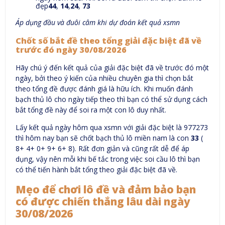
đẹp
44
,
14
,
24
,
73
Áp dụng đầu và đuôi câm khi dự đoán kết quả xsmn
Chốt số bắt đề theo tổng giải đặc biệt đã về
trước đó ngày 30/08/2026
Hãy chú ý đến kết quả của giải đặc biệt đã về trước đó một
ngày, bởi theo ý kiến của nhiều chuyên gia thì chọn bắt
theo tổng đề được đánh giá là hữu ích. Khi muốn đánh
bạch thủ lô cho ngày tiếp theo thì bạn có thể sử dụng cách
bắt tổng đề này để soi ra một con lô duy nhất.
Lấy kết quả ngày hôm qua xsmn với giải đặc biệt là 977273
thì hôm nay bạn sẽ chốt bạch thủ lô miền nam là con
33
(
8+ 4+ 0+ 9+ 6+ 8). Rất đơn giản và cũng rất dễ để áp
dụng, vậy nên mỗi khi bế tắc trong việc soi cầu lô thì bạn
có thể tiến hành bắt tổng theo giải đặc biệt đã về.
Mẹo để chơi lô đề và đảm bảo bạn
có được chiến thắng lâu dài ngày
30/08/2026