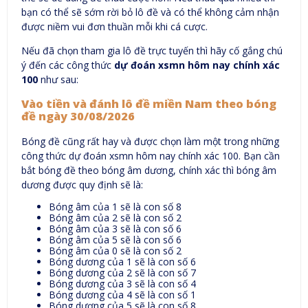
bạn có thể sẽ sớm rời bỏ lô đề và có thể không cảm nhận
được niềm vui đơn thuần mỗi khi cá cược.
Nếu đã chọn tham gia lô đề trực tuyến thì hãy cố gắng chú
ý đến các công thức
dự đoán xsmn hôm nay chính xác
100
như sau:
Vào tiền và đánh lô đề miền Nam theo bóng
đề ngày 30/08/2026
Bóng đề cũng rất hay và được chọn làm một trong những
công thức dự đoán xsmn hôm nay chính xác 100. Bạn cần
bắt bóng đề theo bóng âm dương, chính xác thì bóng âm
dương được quy định sẽ là:
Bóng âm của 1 sẽ là con số 8
Bóng âm của 2 sẽ là con số 2
Bóng âm của 3 sẽ là con số 6
Bóng âm của 5 sẽ là con số 6
Bóng âm của 0 sẽ là con số 2
Bóng dương của 1 sẽ là con số 6
Bóng dương của 2 sẽ là con số 7
Bóng dương của 3 sẽ là con số 4
Bóng dương của 4 sẽ là con số 1
Bóng dương của 5 sẽ là con số 8