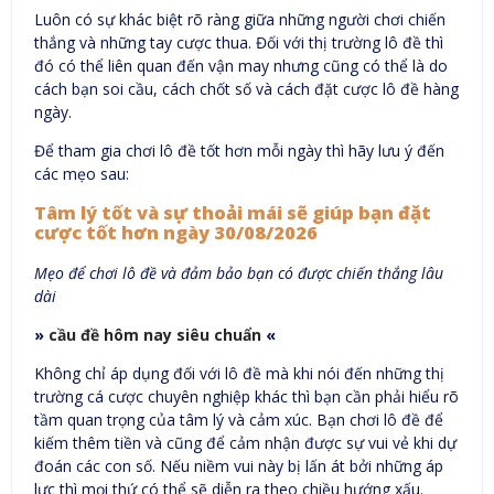
Luôn có sự khác biệt rõ ràng giữa những người chơi chiến
thắng và những tay cược thua. Đối với thị trường lô đề thì
đó có thể liên quan đến vận may nhưng cũng có thể là do
cách bạn soi cầu, cách chốt số và cách đặt cược lô đề hàng
ngày.
Để tham gia chơi lô đề tốt hơn mỗi ngày thì hãy lưu ý đến
các mẹo sau:
Tâm lý tốt và sự thoải mái sẽ giúp bạn đặt
cược tốt hơn ngày 30/08/2026
Mẹo để chơi lô đề và đảm bảo bạn có được chiến thắng lâu
dài
»
cầu đề hôm nay siêu chuẩn
«
Không chỉ áp dụng đối với lô đề mà khi nói đến những thị
trường cá cược chuyên nghiệp khác thì bạn cần phải hiểu rõ
tầm quan trọng của tâm lý và cảm xúc. Bạn chơi lô đề để
kiếm thêm tiền và cũng để cảm nhận được sự vui vẻ khi dự
đoán các con số. Nếu niềm vui này bị lấn át bởi những áp
lực thì mọi thứ có thể sẽ diễn ra theo chiều hướng xấu.