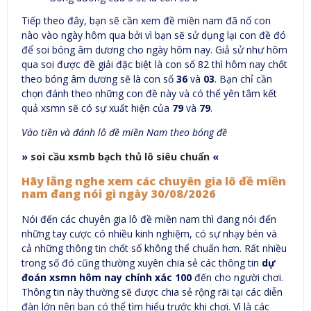
Tiếp theo đây, bạn sẽ cần xem đề miền nam đã nổ con
nào vào ngày hôm qua bởi vì bạn sẽ sử dụng lại con đề đó
để soi bóng âm dương cho ngày hôm nay. Giả sử như hôm
qua soi được đề giải đặc biệt là con số 82 thì hôm nay chốt
theo bóng âm dương sẽ là con số
36
và
03
. Bạn chỉ cần
chọn đánh theo những con đề này và có thể yên tâm kết
quả xsmn sẽ có sự xuất hiện của
79
và
79
.
Vào tiền và đánh lô đề miền Nam theo bóng đề
»
soi cầu xsmb bạch thủ lô siêu chuẩn
«
Hãy lắng nghe xem các chuyên gia lô đề miền
nam đang nói gì ngày 30/08/2026
Nói đến các chuyên gia lô đề miền nam thì đang nói đến
những tay cược có nhiều kinh nghiệm, có sự nhạy bén và
cả những thông tin chốt số không thể chuẩn hơn. Rất nhiều
trong số đó cũng thường xuyên chia sẻ các thông tin
dự
đoán xsmn hôm nay chính xác 100
đến cho người chơi.
Thông tin này thường sẽ được chia sẻ rộng rãi tại các diễn
đàn lớn nên bạn có thể tìm hiểu trước khi chơi. Vì là các