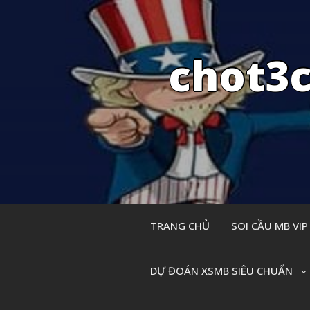
Skip
to
content
chot3
TRANG CHỦ
SOI CẦU MB VIP
DỰ ĐOÁN XSMB SIÊU CHUẨN