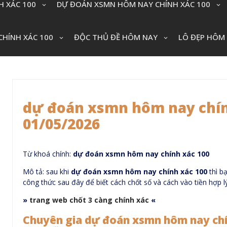
 XÁC 100
DỰ ĐOÁN XSMN HÔM NAY CHÍNH XÁC 100
CHÍNH XÁC 100
ĐỘC THỦ ĐỀ HÔM NAY
LÔ ĐẸP HÔM
dự đoán xsmn hôm nay chín
01/05/2026
Từ khoá chính:
dự đoán xsmn hôm nay chính xác 100
Mô tả: sau khi
dự đoán xsmn hôm nay chính xác 100
thì b
công thức sau đây để biết cách chốt số và cách vào tiền hợp l
»
trang web chốt 3 càng chính xác
«
Chuyên gia dự đoán xsmn hôm nay chí