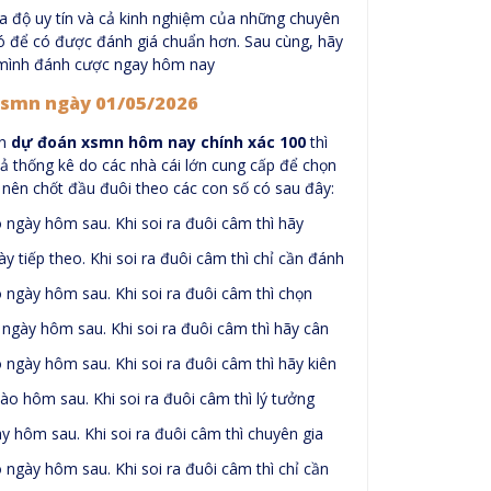
ra độ uy tín và cả kinh nghiệm của những chuyên
đó để có được đánh giá chuẩn hơn. Sau cùng, hãy
ự mình đánh cược ngay hôm nay
xsmn ngày 01/05/2026
in
dự đoán xsmn hôm nay chính xác 100
thì
ả thống kê do các nhà cái lớn cung cấp để chọn
ì nên chốt đầu đuôi theo các con số có sau đây:
 ngày hôm sau. Khi soi ra đuôi câm thì hãy
y tiếp theo. Khi soi ra đuôi câm thì chỉ cần đánh
 ngày hôm sau. Khi soi ra đuôi câm thì chọn
ngày hôm sau. Khi soi ra đuôi câm thì hãy cân
 ngày hôm sau. Khi soi ra đuôi câm thì hãy kiên
ào hôm sau. Khi soi ra đuôi câm thì lý tưởng
 hôm sau. Khi soi ra đuôi câm thì chuyên gia
 ngày hôm sau. Khi soi ra đuôi câm thì chỉ cần