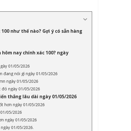
100 như thế nào? Gợi ý có sẵn hàng
 hôm nay chính xác 100? ngày
ngày 01/05/2026
m đang nói gì ngày 01/05/2026
smn ngày 01/05/2026
ớc đó ngày 01/05/2026
iến thắng lâu dài ngày 01/05/2026
tốt hơn ngày 01/05/2026
y 01/05/2026
hơn ngày 01/05/2026
 ngày 01/05/2026.