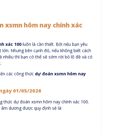
n xsmn hôm nay chính xác
h xác 100
luôn là cần thiết. Bởi nếu bạn yêu
ất lớn. Nhưng bên cạnh đó, nếu không biết cách
 nhiều thì bạn có thể sẽ sớm rời bỏ lô đề và có
.
 đến các công thức
dự đoán xsmn hôm nay
 ngày 01/05/2026
g thức dự đoán xsmn hôm nay chính xác 100.
 âm dương được quy định sẽ là: