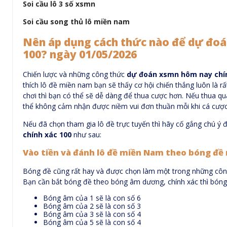
Soi cầu lô 3 số xsmn
Soi cầu song thủ lô miền
nam
Nên áp dụng cách thức nào để dự đoá
100? ngày 01/05/2026
Chiến lược và những công thức
dự đoán xsmn hôm nay chín
thích lô đề miền nam bạn sẽ thấy cơ hội chiến thắng luôn là r
chơi thì bạn có thể sẽ dễ dàng để thua cược hơn. Nếu thua quá
thể không cảm nhận được niềm vui đơn thuần mỗi khi cá cược
Nếu đã chọn tham gia lô đề trực tuyến thì hãy cố gắng chú ý
chính xác 100
như sau:
Vào tiền và đánh lô đề miền Nam theo bóng đề
Bóng đề cũng rất hay và được chọn làm một trong những côn
Bạn cần bắt bóng đề theo bóng âm dương, chính xác thì bóng
Bóng âm của 1 sẽ là con số 6
Bóng âm của 2 sẽ là con số 3
Bóng âm của 3 sẽ là con số 4
Bóng âm của 5 sẽ là con số 4