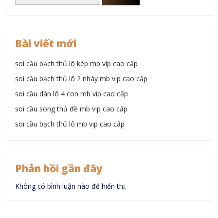
Bài viết mới
soi cầu bạch thủ lô kép mb vip cao cấp
soi cầu bạch thủ lô 2 nháy mb vip cao cấp
soi cầu dàn lô 4 con mb vip cao cấp
soi cầu song thủ đề mb vip cao cấp
soi cầu bạch thủ lô mb vip cao cấp
Phản hồi gần đây
Không có bình luận nào để hiển thị.