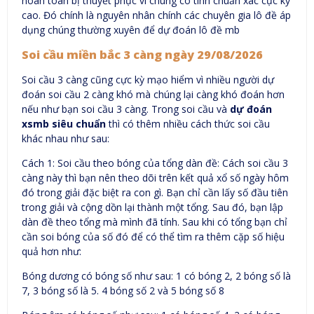
hoàn toàn bị thuyết phục vì chúng có tính chuẩn xác cực kỳ
cao. Đó chính là nguyên nhân chính các chuyên gia lô đề áp
dụng chúng thường xuyên để dự đoán lô đề mb
Soi cầu miền bắc 3 càng ngày 29/08/2026
Soi cầu 3 càng cũng cực kỳ mạo hiểm vì nhiều người dự
đoán soi cầu 2 càng khó mà chúng lại càng khó đoán hơn
nếu như bạn soi cầu 3 càng. Trong soi cầu và
dự đoán
xsmb siêu chuẩn
thì có thêm nhiều cách thức soi cầu
khác nhau như sau:
Cách 1: Soi cầu theo bóng của tổng dàn đề: Cách soi cầu 3
càng này thì bạn nên theo dõi trên kết quả xổ số ngày hôm
đó trong giải đặc biệt ra con gì. Bạn chỉ cần lấy số đầu tiên
trong giải và cộng dồn lại thành một tổng. Sau đó, bạn lập
dàn đề theo tổng mà mình đã tính. Sau khi có tổng bạn chỉ
cần soi bóng của số đó để có thể tìm ra thêm cặp số hiệu
quả hơn như:
Bóng dương có bóng số như sau: 1 có bóng 2, 2 bóng số là
7, 3 bóng số là 5. 4 bóng số 2 và 5 bóng số 8