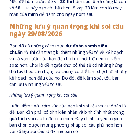
Nếu đề hôm trước đề về
23
. thì hôm sau lô rơi cũng là con
số
58
. Lúc này bạn có thể chọn lô kép
33
làm con lô may
mắn của mình để đánh cho ngày hôm sau.
Những lưu ý quan trọng khi soi cầu
ngày 29/08/2026
Bạn đã có những cách thức
dự đoán xsmb siêu
chuẩn
rồi thì cần trang bị thêm những yếu tố về kế hoạch
và cả vốn cược của bạn để cho trò chơi trở nên có kiểm
soát hơn. Chơi lô đề người chơi có thể sẽ có những hứng
thú tùy theo tâm trạng và chúng có thể làm chệch đi những
kế hoạch ban đầu của họ. Do đó, để kiểm soát tốt, bạn
cần lưu ý những yếu tố sau:
Những lưu ý quan trọng khi soi cầu
Luôn kiểm soát cảm xúc của bạn khi soi cầu và dự đoán lô
đề. Bạn cần phải có tính kiên nhẫn và bình tĩnh nhất trong
quá trình soi cầu lô đề của mình. Đây chính là yếu tố giúp
bạn chọn được những phương pháp soi cầu phù hợp hơn
với số liệu soi cầu lô đê mà bạn có