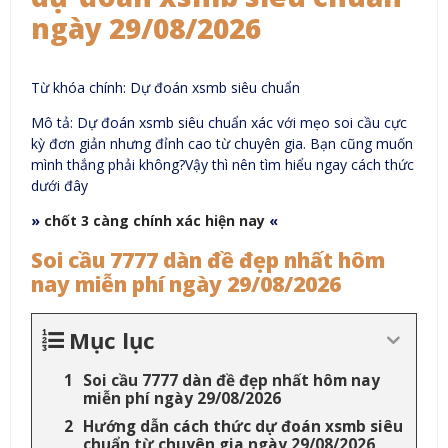
ngày 29/08/2026
Từ khóa chính: Dự đoán xsmb siêu chuẩn
Mô tả: Dự đoán xsmb siêu chuẩn xác với mẹo soi cầu cực
kỳ đơn giản nhưng đỉnh cao từ chuyên gia. Bạn cũng muốn
mình thắng phải không?Vậy thì nên tìm hiểu ngay cách thức
dưới đây
»
chốt 3 càng chính xác hiện nay
«
Soi cầu 7777 dàn đề đẹp nhất hôm
nay miễn phí ngày 29/08/2026
Mục lục
Soi cầu 7777 dàn đề đẹp nhất hôm nay
miễn phí ngày 29/08/2026
Hướng dẫn cách thức dự đoán xsmb siêu
chuẩn từ chuyên gia ngày 29/08/2026