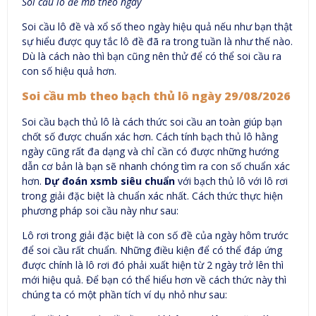
Soi cầu lô đề mb theo ngày
Soi cầu lô đề và xổ số theo ngày hiệu quả nếu như bạn thật
sự hiểu được quy tắc lô đề đã ra trong tuần là như thế nào.
Dù là cách nào thì bạn cũng nên thử để có thể soi cầu ra
con số hiệu quả hơn.
Soi cầu mb theo bạch thủ lô ngày 29/08/2026
Soi cầu bạch thủ lô là cách thức soi cầu an toàn giúp bạn
chốt số được chuẩn xác hơn. Cách tính bạch thủ lô hằng
ngày cũng rất đa dạng và chỉ cần có được những hướng
dẫn cơ bản là bạn sẽ nhanh chóng tìm ra con số chuẩn xác
hơn.
Dự đoán xsmb siêu chuẩn
với bạch thủ lô với lô rơi
trong giải đặc biệt là chuẩn xác nhất. Cách thức thực hiện
phương pháp soi cầu này như sau:
Lô rơi trong giải đặc biệt là con số đề của ngày hôm trước
để soi cầu rất chuẩn. Những điều kiện để có thể đáp ứng
được chính là lô rơi đó phải xuất hiện từ 2 ngày trở lên thì
mới hiệu quả. Để bạn có thể hiểu hơn về cách thức này thì
chúng ta có một phần tích ví dụ nhỏ như sau: