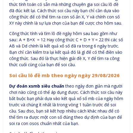
thức tính toán có sẵn mà những chuyên gia soi cầu lô đề
đã đúc kết lại. Cách thức soi cầu này bạn chỉ cần dựa vào
công thức để có thể tìm ra con số ẩn X, Y và chính con số
XY này chính là sự lựa chọn của bạn để cược cho hôm sau.
Công thức tính và tìm lô đề ngày hôm sau bao gồm như
sau:: A + B+X = 12 Hay công thức C + D + Y = 22 thì các số
AB và Dd chính là kết quả xổ số đã ra trong 6 ngày trước.
Bạn chỉ cần kiểm tra lại kết quả đó là gì để có thể điền vào
công thức. Sau đó là thực hiện giải đề X, Y để tìm ra công
thức cuối cùng của bạn để soi cầu.
Soi cầu lô đề mb theo ngày ngày 29/08/2026
Dự đoán xsmb siêu chuẩn
theo ngày đơn giản mà người
chơi nào cũng có thể áp dụng được. Cách thức soi cầu này
bắt buộc bạn phải dựa vào kết quả xổ số mb của ngày hôm
trước và chúng ít nhất là trong vòng 1 tuần trước để soi
cầu. Sau đso, bạn sẽ kết hợp nhiều cách khác nhau để có
thể tìm ra được một con số đúng theo dự định của bạn để
soi ra con osos chuẩn nhất của bạn.