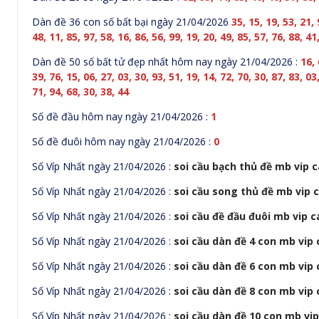
Dàn đề 36 con số bất bại ngày 21/04/2026
35, 15, 19, 53, 21, 
48, 11, 85, 97, 58, 16, 86, 56, 99, 19, 20, 49, 85, 57, 76, 88, 41
Dàn đề 50 số bất tử đẹp nhất hôm nay ngày 21/04/2026 :
16, 
39, 76, 15, 06, 27, 03, 30, 93, 51, 19, 14, 72, 70, 30, 87, 83, 03
71, 94, 68, 30, 38, 44
Số đề đầu hôm nay ngày 21/04/2026 :
1
Số đề đuôi hôm nay ngày 21/04/2026 :
0
Số Víp Nhất ngày 21/04/2026 :
soi cầu bạch thủ đề mb vip 
Số Víp Nhất ngày 21/04/2026 :
soi cầu song thủ đề mb vip 
Số Víp Nhất ngày 21/04/2026 :
soi cầu đề đầu đuôi mb vip c
Số Víp Nhất ngày 21/04/2026 :
soi cầu dàn đề 4 con mb vip 
Số Víp Nhất ngày 21/04/2026 :
soi cầu dàn đề 6 con mb vip 
Số Víp Nhất ngày 21/04/2026 :
soi cầu dàn đề 8 con mb vip 
Số Víp Nhất ngày 21/04/2026 :
soi cầu dàn đề 10 con mb vi