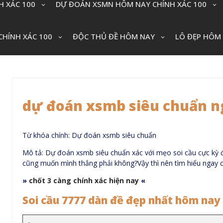
 XÁC 100
DỰ ĐOÁN XSMN HÔM NAY CHÍNH XÁC 100
CHÍNH XÁC 100
ĐỘC THỦ ĐỀ HÔM NAY
LÔ ĐẸP HÔM
dự đoán xsmb siêu chuẩn n
Từ khóa chính: Dự đoán xsmb siêu chuẩn
Mô tả: Dự đoán xsmb siêu chuẩn xác với mẹo soi cầu cực kỳ 
cũng muốn mình thắng phải không?Vậy thì nên tìm hiểu ngay 
»
chốt 3 càng chính xác hiện nay
«
Soi cầu 7777 dàn đề đẹp nhất hôm nay