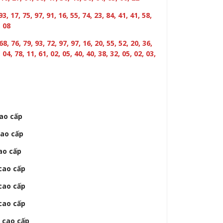
93, 17, 75, 97, 91, 16, 55, 74, 23, 84, 41, 41, 58,
, 08
68, 76, 79, 93, 72, 97, 97, 16, 20, 55, 52, 20, 36,
, 04, 78, 11, 61, 02, 05, 40, 40, 38, 32, 05, 02, 03,
cao cấp
cao cấp
ao cấp
cao cấp
cao cấp
cao cấp
p cao cấp