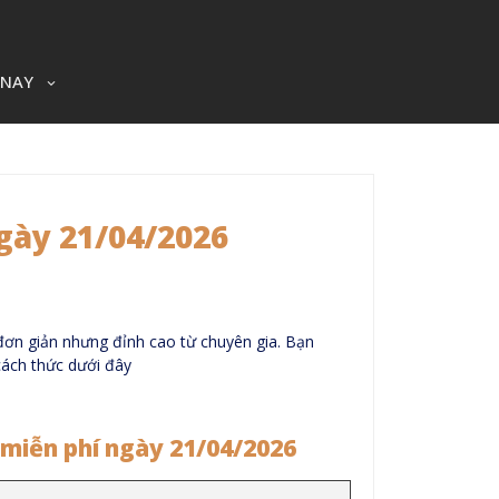
 NAY
gày 21/04/2026
đơn giản nhưng đỉnh cao từ chuyên gia. Bạn
cách thức dưới đây
 miễn phí ngày 21/04/2026