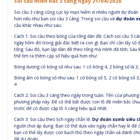
Soi cầu miền bắc 3 càng ngày 21/04/2026
Soi cầu 3 càng cũng cực kỳ mạo hiểm vì nhiều người dự đoán 
hơn nếu như bạn soi cầu 3 càng. Trong soi cầu và
dự đoán x
cầu khác nhau như sau:
Cách 1: Soi cầu theo bóng của tổng dàn đề: Cách soi cầu 3 càn
ngày hôm đó trong giải đặc biệt ra con gì. Bạn chỉ cần lấy số 
tổng. Sau đó, bạn lập dàn đề theo tổng mà mình đã tính. Sau 
thể tìm ra thêm cặp số hiệu quả hơn như:
Bóng dương có bóng số như sau: 1 có bóng 4, 2 bóng số là 3, 
Bóng âm có bóng số như sau: 1 có bóng số 5, 2 có bóng số 3,
4
Cách 2: Soi cầu 3 càng theo ngày trong tuần. Tên của phương
phương pháp này. Để có thể bắt được con lô đề miền bắc chu
trước để có được cặp lô 3 càng hiệu quả nhất.
Cách 3: Soi cầu theo lịch ngày chẵn lẻ.
Dự đoán xsmb siêu c
người chơi áp dụng. Bạn có thể dựa vào ngày chẵn hay lẻ để c
bạn có thể lấy được con bạch thủ theo ngày chẵn và đánh cho 
để dự đoán.