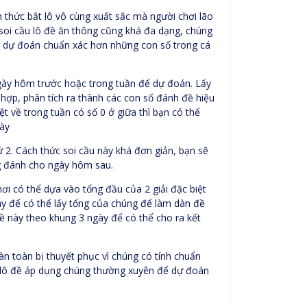
nh thức bắt lô vô cùng xuất sắc mà người chơi lão
 soi cầu lô đề ăn thông cũng khá đa dạng, chúng
ể dự đoán chuẩn xác hơn những con số trong cá
ngày hôm trước hoặc trong tuần để dự đoán. Lấy
 hợp, phân tích ra thành các con số đánh đề hiệu
ệt về trong tuần có số 0 ở giữa thì bạn có thể
gày
ứ 2. Cách thức soi cầu này khá đơn giản, bạn sẽ
ng đánh cho ngày hôm sau.
hơi có thể dựa vào tổng đầu của 2 giải đặc biệt
này để có thể lấy tổng của chúng để làm dàn đề
ề này theo khung 3 ngày để có thể cho ra kết
àn toàn bị thuyết phục vì chúng có tính chuẩn
a lô đề áp dụng chúng thường xuyên để dự đoán