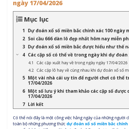
ngày 17/04/2026
Mục lục
Dự đoán xổ số miền bắc chính xác 100 ngày 
Soi cầu 666 dàn lô đẹp nhất hôm nay miễn ph
Dự đoán xổ số miền bắc được hiểu như thế n
Các cặp số có thể về trong ngày khi dự đoán
Các cặp xuất hay về trong ngày ngày 17/04/2026
Các cặp lô hay về cùng nhau khi dự đoán xổ số 
Một vài nhà cái uy tín để người chơi có thể t
17/04/2026
Một số lưu ý khi tham khảo các cặp số được
17/04/2026
Lời kết
Có thể nói đây là một công việc hằng ngày của những người 
toàn bộ những phương thức
dự đoán xổ số miền bắc chính