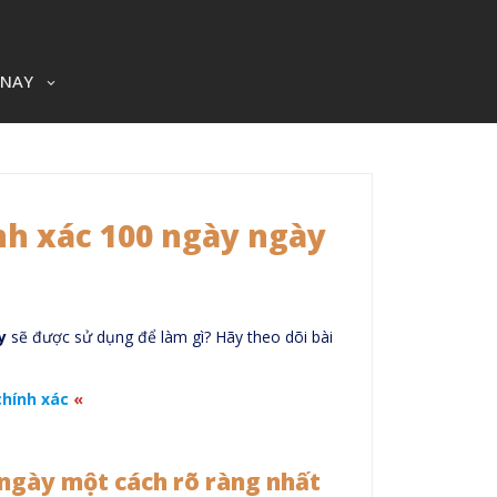
 NAY
nh xác 100 ngày ngày
y
sẽ được sử dụng để làm gì? Hãy theo dõi bài
chính xác
«
 ngày một cách rõ ràng nhất