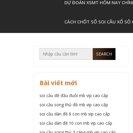
DỰ ĐOÁN XSMT HÔM NAY CHÍNH
CÁCH CHỐT SỐ SOI CẦU XỔ SỐ 
SEARCH
Bài viết mới
soi cầu đề đầu đuôi mb vip cao cấp
soi cầu song thủ đề mb vip cao cấp
soi cầu dàn đề 6 con mb vip cao cấp
soi cầu dàn đề 10 con mb vip cao cấp
soi cầu song thủ 3 càng mb vip cao cấp