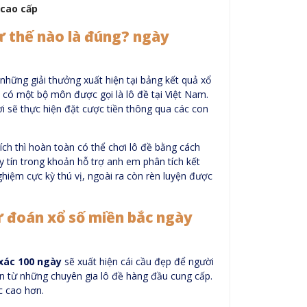
 cao cấp
ư thế nào là đúng? ngày
những giải thưởng xuất hiện tại bảng kết quả xổ
ẽ có một bộ môn được gọi là lô đề tại Việt Nam.
ơi sẽ thực hiện đặt cược tiền thông qua các con
h thì hoàn toàn có thể chơi lô đề bằng cách
y tín trong khoản hỗ trợ anh em phân tích kết
hiệm cực kỳ thú vị, ngoài ra còn rèn luyện được
ự đoán xổ số miền bắc ngày
xác 100 ngày
sẽ xuất hiện cái cầu đẹp để người
ện từ những chuyên gia lô đề hàng đầu cung cấp.
c cao hơn.