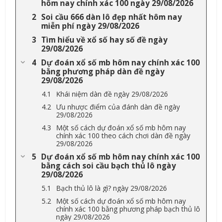
hôm nay chính xác 100 ngày 29/08/2026
Soi cầu 666 dàn lô đẹp nhất hôm nay
miễn phí ngày 29/08/2026
Tìm hiểu về xổ số hay số đề ngày
29/08/2026
Dự đoán xổ số mb hôm nay chính xác 100
bằng phương pháp dàn đề ngày
29/08/2026
Khái niệm dàn đề ngày 29/08/2026
Ưu nhược điểm của đánh dàn đề ngày
29/08/2026
Một số cách dự đoán xổ số mb hôm nay
chính xác 100 theo cách chơi dàn đề ngày
29/08/2026
Dự đoán xổ số mb hôm nay chính xác 100
bằng cách soi cầu bạch thủ lô ngày
29/08/2026
Bạch thủ lô là gì? ngày 29/08/2026
Một số cách dự đoán xổ số mb hôm nay
chính xác 100 bằng phương pháp bạch thủ lô
ngày 29/08/2026