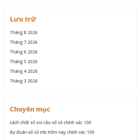
Lưu trữ
Tháng 8 2026
Tháng 7 2026
Tháng 6 2026
Tháng 5 2026
Tháng 4 2026
Tháng 3 2026
Chuyên mục
cách chốt số soi cầu xổ số chính xác 100
dự đoán xổ số mb hôm nay chính xác 100