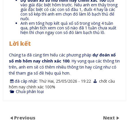
Dự đoán xổ số mb hôm nay chính xác 100
dựa
vào giải đặc biệt hôm trước. Nếu anh em thấy trong
giải đặc biệt có các con số đầu 1, đuôi 4 hay là các
con số kép thì anh em chọn đó làm lô bạch thủ để
nuôi.
Anh em tổng hợp kết quả xổ số trong vòng 4 tuần
qua, phân tích xem con số nào đã 1 tuần chưa xuất
hiện thì chọn ngay con số đó làm bạch thủ lô.
Lời kết
Chúng ta đã cùng tìm hiểu các phương pháp
dự đoán xổ
số mb hôm nay chính xác 100
. Hy vọng qua các thông tin
trên, anh em sẽ có thêm nhiều thông tin hay cũng như có
thể tham gia số đề hiệu quả hơn.
đã câp nhật:
Thứ Hai, 25/05/2026 - 19:22
chốt cầu
hôm nay chính xác 100%
Chưa phân loại
Previous
Next