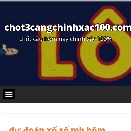
Skip
to
content
chot3cangchinhxac100.co
chốt cầu hôm nay chính xác 100%
dự đoán xổ số mb hôm