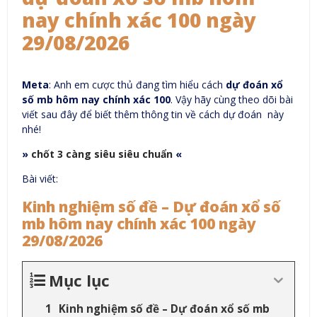
nay chính xác 100 ngày
29/08/2026
Meta
: Anh em cược thủ đang tìm hiểu cách
dự đoán xổ
số mb hôm nay chính xác 100
. Vậy hãy cùng theo dõi bài
viết sau đây để biết thêm thông tin về cách dự đoán này
nhé!
»
chốt 3 càng siêu siêu chuẩn
«
Bài viết:
Kinh nghiệm số đề – Dự đoán xổ số
mb hôm nay chính xác 100 ngày
29/08/2026
Mục lục
Kinh nghiệm số đề – Dự đoán xổ số mb