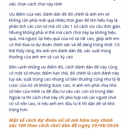
việc chọn cách chơi này nhé!
Ưu điểm của việc đánh dàn đề đó chính là anh em sẽ
không cần phải mất quá nhiều thời gian để tìm hiểu hay là
phân tích các con số mà chỉ cần 1 số cách soi cầu đơn giản.
Nhưng không phải vì thế mà cách chơi này lại không hiệu
quả, mà ngược lại hiệu quả của nó lại rất cao, giúp anh em
có thể đưa ra dự đoán chính xác và dễ dàng trúng nhất. Có
thể thấy rằng, khi anh em đánh dàn đề, xác suất trúng
thưởng của anh em sẽ cực kỳ cao.
Bên cạnh những ưu điểm đó, cách đánh dàn đề này cũng
có một số nhược điểm hạn chế, đó chính là cách đánh này
tuy xác suất trúng cao nhưng số tiền thưởng cũng như tỷ lệ
cược của nó sẽ không được cao, vì anh em phải chia nhỏ
số tiền của mình ra để đầu tư vào các con số trong dàn.
Ngoài ra thì cách chơi này chỉ phù hợp với các người chơi
có số vốn cao, vì nếu anh em đầu tư ít thì dàn đề sẽ khó
trúng hơn.
Một số cách dự đoán xổ số mb hôm nay chính
xác 100 theo cách chơi dàn đề
ngày 29/08/2026