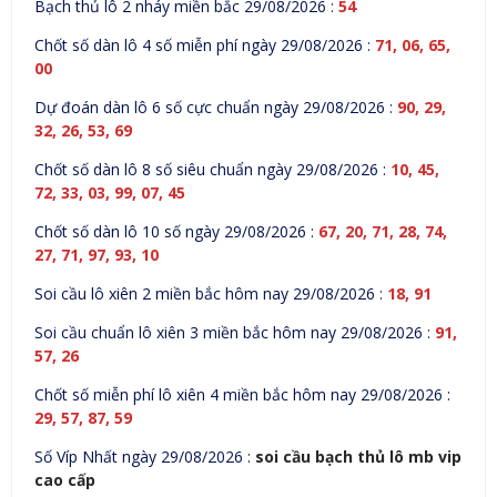
Bạch thủ lô 2 nháy miền bắc 29/08/2026 :
54
Chốt số dàn lô 4 số miễn phí ngày 29/08/2026 :
71, 06, 65,
00
Dự đoán dàn lô 6 số cực chuẩn ngày 29/08/2026 :
90, 29,
32, 26, 53, 69
Chốt số dàn lô 8 số siêu chuẩn ngày 29/08/2026 :
10, 45,
72, 33, 03, 99, 07, 45
Chốt số dàn lô 10 số ngày 29/08/2026 :
67, 20, 71, 28, 74,
27, 71, 97, 93, 10
Soi cầu lô xiên 2 miền bắc hôm nay 29/08/2026 :
18, 91
Soi cầu chuẩn lô xiên 3 miền bắc hôm nay 29/08/2026 :
91,
57, 26
Chốt số miễn phí lô xiên 4 miền bắc hôm nay 29/08/2026 :
29, 57, 87, 59
Số Víp Nhất ngày 29/08/2026 :
soi cầu bạch thủ lô mb vip
cao cấp