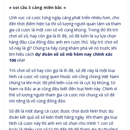
»
soi cầu 3 càng miền bắc
«
Lĩnh vực cá cược từng ngày càng phát triển nhiều hơn, cho
đến thời điểm hiện tại thì số lượng người quan tâm và tham
gia cá cược là một con số vô cùng khủng. Trong đó thì trò
chơi xổ số, hay còn gọi là lô đề, số đề luôn là sự lựa chọn
hàng đầu của đông đảo anh em cược thủ. Vậy trò chơi xổ
số này là gì? Chúng ta hãy cùng khám phá về nó trước khi
tìm hiểu cách
dự đoán xổ số mb hôm nay chính xác
100
nhé!
Trò chơi xổ số hay còn gọi là lô đề, số đề này là một loại
hình cá cược vô cùng quen thuộc với công chúng Việt Nam
chúng ta khi mức độ phổ biến của nó là cực kỳ khủng, từ
Nam ra Bắc ai ai cũng đều biết đến loại hình này. Chính vì
thế số lượng người tham gia cá cược nói chung và số đề
nói riêng là vô cùng đông đảo.
Số đề là một dạng cá cược được chơi dưới hình thức dự
đoán kết quả xổ số kiến thiết hằng ngày. Khi tham gia loại
hình cá cược này thì anh em sẽ chọn cho mình 1 con số
hoặc là nhiều con số từ 00 đến 99 để tham gia dự thưởng