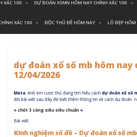
 XÁC 100
DỰ ĐOÁN XSMN HÔM NAY CHÍNH XÁC 100
CHÍNH XÁC 100
ĐỘC THỦ ĐỀ HÔM NAY
LÔ ĐẸP HÔM
dự đoán xổ số mb hôm nay 
12/04/2026
Meta
: Anh em cược thủ đang tìm hiểu cách
dự đoán xổ số 
dõi bài viết sau đây để biết thêm thông tin về cách dự đoán n
»
chốt 3 càng siêu siêu chuẩn
«
Bài viết:
Kinh nghiệm số đề – Dự đoán xổ số mb