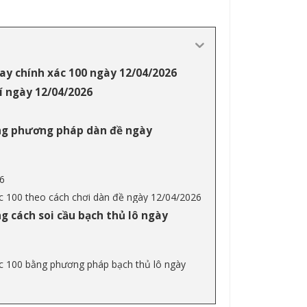
ay chính xác 100 ngày 12/04/2026
í ngày 12/04/2026
ng phương pháp dàn đề ngày
6
c 100 theo cách chơi dàn đề ngày 12/04/2026
g cách soi cầu bạch thủ lô ngày
c 100 bằng phương pháp bạch thủ lô ngày