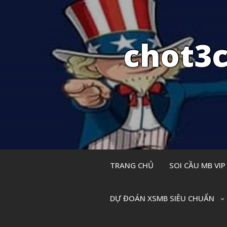
Skip
to
content
chot3
TRANG CHỦ
SOI CẦU MB VIP
DỰ ĐOÁN XSMB SIÊU CHUẨN