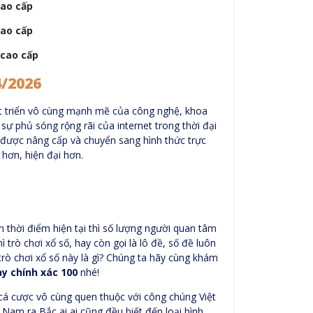
cao cấp
cao cấp
 cao cấp
4/2026
át triển vô cùng mạnh mẽ của công nghệ, khoa
sự phủ sóng rộng rãi của internet trong thời đại
ã được nâng cấp và chuyển sang hình thức trực
 hơn, hiện đại hơn.
 thời điểm hiện tại thì số lượng người quan tâm
trò chơi xổ số, hay còn gọi là lô đề, số đề luôn
rò chơi xổ số này là gì? Chúng ta hãy cùng khám
y chính xác 100
nhé!
h cá cược vô cùng quen thuộc với công chúng Việt
Nam ra Bắc ai ai cũng đều biết đến loại hình