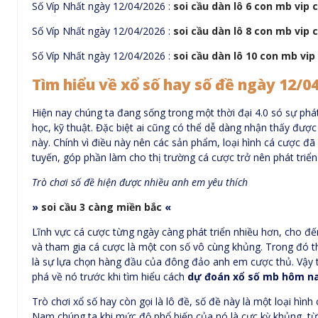
Số Víp Nhất ngày 12/04/2026 :
soi cầu dàn lô 6 con mb vip 
Số Víp Nhất ngày 12/04/2026 :
soi cầu dàn lô 8 con mb vip 
Số Víp Nhất ngày 12/04/2026 :
soi cầu dàn lô 10 con mb vip
Tìm hiểu về xổ số hay số đề ngày 12/0
Hiện nay chúng ta đang sống trong một thời đại 4.0 só sự ph
học, kỹ thuật. Đặc biệt ai cũng có thể dễ dàng nhận thấy được 
này. Chính vì điều này nên các sản phẩm, loại hình cá cược đ
tuyến, góp phần làm cho thị trường cá cược trở nên phát triển
Trò chơi số đề hiện được nhiều anh em yêu thích
»
soi cầu 3 càng miền bắc
«
Lĩnh vực cá cược từng ngày càng phát triển nhiều hơn, cho đến
và tham gia cá cược là một con số vô cùng khủng. Trong đó thì 
là sự lựa chọn hàng đầu của đông đảo anh em cược thủ. Vậy t
phá về nó trước khi tìm hiểu cách
dự đoán xổ số mb hôm na
Trò chơi xổ số hay còn gọi là lô đề, số đề này là một loại hìn
Nam chúng ta khi mức độ phổ biến của nó là cực kỳ khủng, từ 