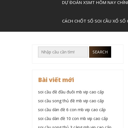
DỰ ĐOÁN XSMT HÔM NAY CHÍNH
CÁCH CHỐT SỐ SOI CẦU XỔ SỐ 
SEARCH
Bài viết mới
soi cầu đề đầu đuôi mb vip cao cấp
soi cầu song thủ đề mb vip cao cấp
soi cầu dàn đề 6 con mb vip cao cấp
soi cầu dàn đề 10 con mb vip cao cấp
soi cầu song thủ 3 càng mb vip cao cấp