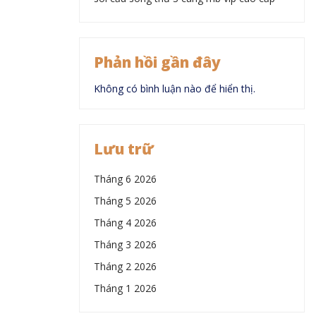
Phản hồi gần đây
Không có bình luận nào để hiển thị.
Lưu trữ
Tháng 6 2026
Tháng 5 2026
Tháng 4 2026
Tháng 3 2026
Tháng 2 2026
Tháng 1 2026