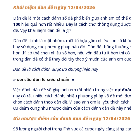
Khái niệm dàn đề
ngày 12/04/2026
Dàn đề là một cách đánh số đề phổ biến giúp anh em có thể
100
hiệu quả hơn rất nhiều. Đây là cách chơi thông dụng đư
đề. Vậy khái niệm dàn đề là gì?
Dàn đề chính là một nhóm, một tổ hợp gồm nhiều con số khác
hay sử dụng các phương pháp nào đó. Dàn đề thông thường 
hơn thì có thể chọn nhiều số hơn, nếu vốn đầu tư ít hơn thì có
trong dàn đề có thể thay đổi tùy theo ý muốn của anh em cượ
Dàn đề là cách đánh được ưa chuộng hiện nay
»
soi cầu dàn lô siêu chuẩn
«
Việc đánh dàn đề sẽ giúp anh em rất nhiều trong việc
dự đoán
nay có rất nhiều cách đánh, nhiều phương pháp số đề mới đư
chọn cách đánh theo dàn đề. Vì sao anh em lại yêu thích cách
ưu điểm cũng như nhược điểm của cách đánh dàn đề này nhé
Ưu nhược điểm của đánh dàn đề
ngày 12/04/2026
Số lượng người chơi trong lĩnh vực cá cược ngày càng tăng cao