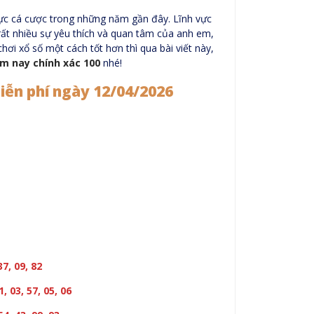
vực cá cược trong những năm gần đây. Lĩnh vực
rất nhiều sự yêu thích và quan tâm của anh em,
chơi xổ số một cách tốt hơn thì qua bài viết này,
m nay chính xác 100
nhé!
iễn phí ngày 12/04/2026
37, 09, 82
1, 03, 57, 05, 06