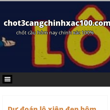
Skip
to
content
chot3cangchinhxac100.co
chốt cầu hôm nay chính xác 100%
Dự đoán lô xiên đẹp hôm