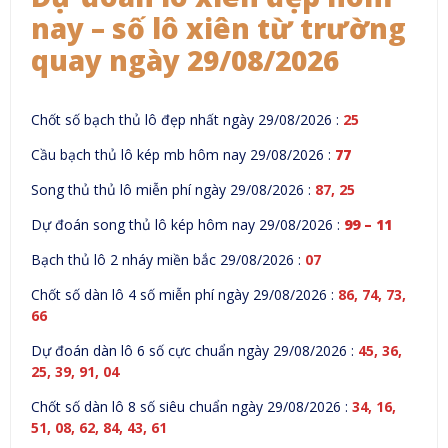
nay – số lô xiên từ trường
quay ngày 29/08/2026
Chốt số bạch thủ lô đẹp nhất ngày 29/08/2026 :
25
Cầu bạch thủ lô kép mb hôm nay 29/08/2026 :
77
Song thủ thủ lô miễn phí ngày 29/08/2026 :
87, 25
Dự đoán song thủ lô kép hôm nay 29/08/2026 :
99 – 11
Bạch thủ lô 2 nháy miền bắc 29/08/2026 :
07
Chốt số dàn lô 4 số miễn phí ngày 29/08/2026 :
86, 74, 73,
66
Dự đoán dàn lô 6 số cực chuẩn ngày 29/08/2026 :
45, 36,
25, 39, 91, 04
Chốt số dàn lô 8 số siêu chuẩn ngày 29/08/2026 :
34, 16,
51, 08, 62, 84, 43, 61