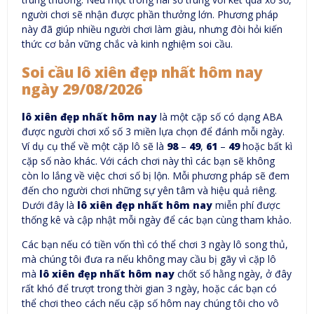
người chơi sẽ nhận được phần thưởng lớn. Phương pháp
này đã giúp nhiều người chơi làm giàu, nhưng đòi hỏi kiến
thức cơ bản vững chắc và kinh nghiệm soi cầu.
Soi cầu lô xiên đẹp nhất hôm nay
ngày 29/08/2026
lô xiên đẹp nhất hôm nay
là một cặp số có dạng ABA
được người chơi xổ số 3 miền lựa chọn để đánh mỗi ngày.
Ví dụ cụ thể về một cặp lô sẽ là
98
–
49
,
61
–
49
hoặc bất kì
cặp số nào khác. Với cách chơi này thì các bạn sẽ không
còn lo lắng về việc chơi số bị lộn. Mỗi phương pháp sẽ đem
đến cho người chơi những sự yên tâm và hiệu quả riêng.
Dưới đây là
lô xiên đẹp nhất hôm nay
miễn phí được
thống kê và cập nhật mỗi ngày để các bạn cùng tham khảo.
Các bạn nếu có tiền vốn thì có thể chơi 3 ngày lô song thủ,
mà chúng tôi đưa ra nếu không may cầu bị gãy vì cặp lô
mà
lô xiên đẹp nhất hôm nay
chốt số hằng ngày, ở đây
rất khó để trượt trong thời gian 3 ngày, hoặc các bạn có
thể chơi theo cách nếu cặp số hôm nay chúng tôi cho vô