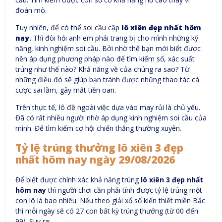
đoán mò.
Tuy nhiên, để có thể soi cầu cặp
lô xiên đẹp nhất hôm
nay
.
Thì đòi hỏi anh em phải trang bị cho mình những kỹ
năng, kinh nghiệm soi cầu. Bởi nhờ thế bạn mới biết được
nên áp dụng phương pháp nào để tìm kiếm số, xác suất
trúng như thế nào? Khả năng về của chúng ra sao? Từ
những điều đó sẽ giúp bạn tránh được những thao tác cá
cược sai lầm, gây mất tiền oan.
Trên thực tế, lô đề ngoài việc dựa vào may rủi là chủ yếu.
Đã có rất nhiều người nhờ áp dụng kinh nghiệm soi cầu của
mình. Để tìm kiếm cơ hội chiến thắng thường xuyên.
Tỷ lệ trúng thưởng lô xiên 3 đẹp
nhất hôm nay ngày 29/08/2026
Để biết được chính xác khả năng trúng
lô xiên 3 đẹp nhất
hôm nay
thì người chơi cần phải tính được tỷ lệ trúng một
con lô là bao nhiêu. Nếu theo giải xổ số kiến thiết miền Bắc
thì mỗi ngày sẽ có 27 con bất kỳ trúng thưởng (từ 00 đến
99). Suy ra: