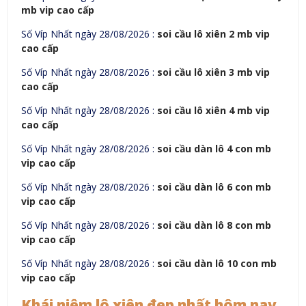
mb vip cao cấp
Số Víp Nhất ngày 28/08/2026 :
soi cầu lô xiên 2 mb vip
cao cấp
Số Víp Nhất ngày 28/08/2026 :
soi cầu lô xiên 3 mb vip
cao cấp
Số Víp Nhất ngày 28/08/2026 :
soi cầu lô xiên 4 mb vip
cao cấp
Số Víp Nhất ngày 28/08/2026 :
soi cầu dàn lô 4 con mb
vip cao cấp
Số Víp Nhất ngày 28/08/2026 :
soi cầu dàn lô 6 con mb
vip cao cấp
Số Víp Nhất ngày 28/08/2026 :
soi cầu dàn lô 8 con mb
vip cao cấp
Số Víp Nhất ngày 28/08/2026 :
soi cầu dàn lô 10 con mb
vip cao cấp
Khái niệm lô xiên đẹp nhất hôm nay