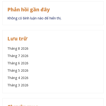
Phản hồi gần đây
Không có bình luận nào để hiển thị.
Lưu trữ
Tháng 8 2026
Tháng 7 2026
Tháng 6 2026
Tháng 5 2026
Tháng 4 2026
Tháng 3 2026