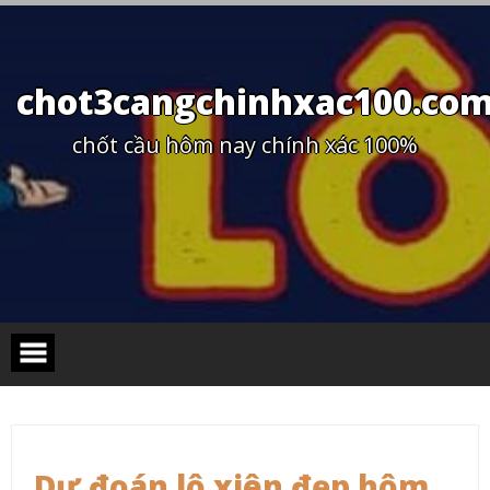
Skip
to
content
chot3cangchinhxac100.co
chốt cầu hôm nay chính xác 100%
Dự đoán lô xiên đẹp hôm