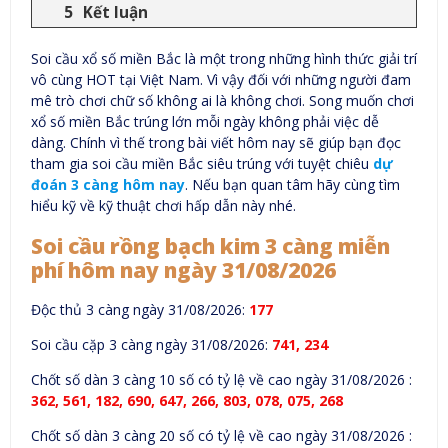
Kết luận
Soi cầu xổ số miền Bắc là một trong những hình thức giải trí
vô cùng HOT tại Việt Nam. Vì vậy đối với những người đam
mê trò chơi chữ số không ai là không chơi. Song muốn chơi
xổ số miền Bắc trúng lớn mỗi ngày không phải việc dễ
dàng. Chính vì thế trong bài viết hôm nay sẽ giúp bạn đọc
tham gia soi cầu miền Bắc siêu trúng với tuyệt chiêu
dự
đoán 3 càng hôm nay
. Nếu bạn quan tâm hãy cùng tìm
hiểu kỹ về kỹ thuật chơi hấp dẫn này nhé.
Soi cầu rồng bạch kim 3 càng miễn
phí hôm nay ngày 31/08/2026
Độc thủ 3 càng ngày 31/08/2026:
177
Soi cầu cặp 3 càng ngày 31/08/2026:
741, 234
Chốt số dàn 3 càng 10 số có tỷ lệ về cao ngày 31/08/2026 :
362, 561, 182, 690, 647, 266, 803, 078, 075, 268
Chốt số dàn 3 càng 20 số có tỷ lệ về cao ngày 31/08/2026 :