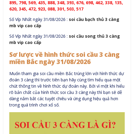
895, 798, 569, 435, 888, 348, 393, 676, 698, 462, 338, 135,
620, 345, 472, 923, 088, 301, 503, 517
Số Víp Nhất ngày 31/08/2026 :
soi cầu bạch thủ 3 càng
mb vip cao cấp
Số Víp Nhất ngày 31/08/2026 :
soi cầu song thủ 3 càng
mb vip cao cấp
Sơ lược về hình thức soi cầu 3 càng
miền Bắc ngày 31/08/2026
Muốn tham gia soi cầu miền Bắc trúng lớn với hình thức dự
đoán 3 càng thì trước tiên bạn hãy cùng tìm hiểu qua một
chút thông tin về hình thức dự đoán này. Bởi vì một khi hiểu
rõ bản chất của hình thức soi cầu 3 càng này thì bạn sẽ dễ
dàng nắm bắt các tuyệt chiêu và ứng dụng hiệu quả hơn
trong quá trình chơi xổ số.