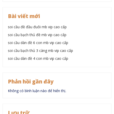
Bài viết mới
soi cầu đề đầu đuôi mb vip cao cấp
soi cầu bạch thủ đề mb vip cao cấp
soi cầu dàn đề 6 con mb vip cao cấp
soi cầu bạch thủ 3 càng mb vip cao cấp
soi cầu dàn đề 4 con mb vip cao cấp
Phản hồi gần đây
Không có bình luận nào để hiển thị.
Lưu trữ