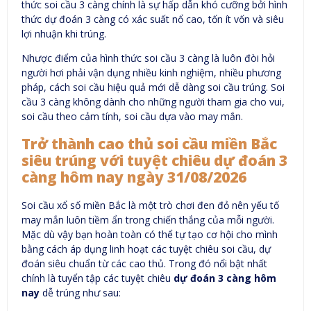
thức soi cầu 3 càng chính là sự hấp dẫn khó cưỡng bởi hình
thức dự đoán 3 càng có xác suất nổ cao, tốn ít vốn và siêu
lợi nhuận khi trúng.
Nhược điểm của hình thức soi cầu 3 càng là luôn đòi hỏi
người hơi phải vận dụng nhiều kinh nghiệm, nhiều phương
pháp, cách soi cầu hiệu quả mới dễ dàng soi cầu trúng. Soi
cầu 3 càng không dành cho những người tham gia cho vui,
soi cầu theo cảm tính, soi cầu dựa vào may mắn.
Trở thành cao thủ soi cầu miền Bắc
siêu trúng với tuyệt chiêu dự đoán 3
càng hôm nay ngày 31/08/2026
Soi cầu xổ số miền Bắc là một trò chơi đen đỏ nên yếu tố
may mắn luôn tiềm ẩn trong chiến thắng của mỗi người.
Mặc dù vậy bạn hoàn toàn có thể tự tạo cơ hội cho mình
bằng cách áp dụng linh hoạt các tuyệt chiêu soi cầu, dự
đoán siêu chuẩn từ các cao thủ. Trong đó nổi bật nhất
chính là tuyển tập các tuyệt chiêu
dự đoán 3 càng hôm
nay
dễ trúng như sau: