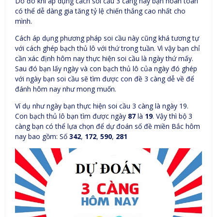
Do đó khi áp dụng cách soi cầu 3 càng này bạn hoàn toàn
có thể dễ dàng gia tăng tỷ lệ chiến thắng cao nhất cho
mình.
Cách áp dụng phương pháp soi cầu này cũng khá tương tự
với cách ghép bạch thủ lô với thứ trong tuần. Vì vậy bạn chỉ
cần xác định hôm nay thực hiện soi cầu là ngày thứ mấy.
Sau đó bạn lấy ngày và con bạch thủ lô của ngày đó ghép
với ngày bạn soi cầu sẽ tìm được con đề 3 càng dễ về để
đánh hôm nay như mong muốn.
Ví dụ như ngày bạn thực hiện soi cầu 3 càng là ngày 19.
Con bạch thủ lô bạn tìm được ngày
87
là
19
. Vậy thì bộ 3
càng bạn có thể lựa chọn để dự đoán số đề miền Bắc hôm
nay bao gồm: Số
342
,
172
,
590
,
281