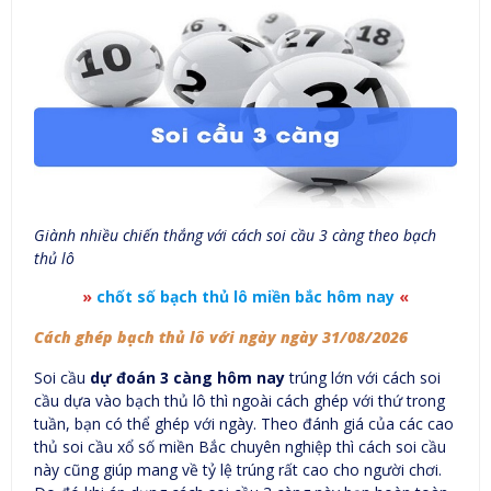
Giành nhiều chiến thắng với cách soi cầu 3 càng theo bạch
thủ lô
»
chốt số bạch thủ lô miền bắc hôm nay
«
Cách ghép bạch thủ lô với ngày ngày 31/08/2026
Soi cầu
dự đoán 3 càng hôm nay
trúng lớn với cách soi
cầu dựa vào bạch thủ lô thì ngoài cách ghép với thứ trong
tuần, bạn có thể ghép với ngày. Theo đánh giá của các cao
thủ soi cầu xổ số miền Bắc chuyên nghiệp thì cách soi cầu
này cũng giúp mang về tỷ lệ trúng rất cao cho người chơi.