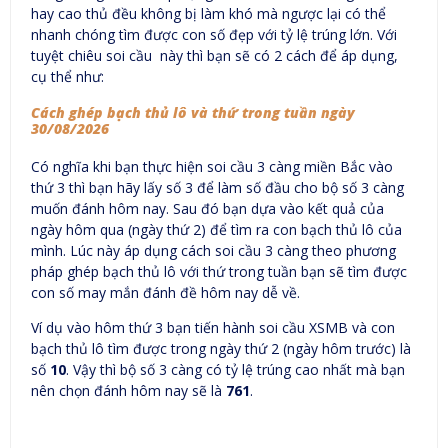
hay cao thủ đều không bị làm khó mà ngược lại có thể
nhanh chóng tìm được con số đẹp với tỷ lệ trúng lớn. Với
tuyệt chiêu soi cầu này thì bạn sẽ có 2 cách để áp dụng,
cụ thể như:
Cách ghép bạch thủ lô và thứ trong tuần ngày
30/08/2026
Có nghĩa khi bạn thực hiện soi cầu 3 càng miền Bắc vào
thứ 3 thì bạn hãy lấy số 3 để làm số đầu cho bộ số 3 càng
muốn đánh hôm nay. Sau đó bạn dựa vào kết quả của
ngày hôm qua (ngày thứ 2) để tìm ra con bạch thủ lô của
mình. Lúc này áp dụng cách soi cầu 3 càng theo phương
pháp ghép bạch thủ lô với thứ trong tuần bạn sẽ tìm được
con số may mắn đánh đề hôm nay dễ về.
Ví dụ vào hôm thứ 3 bạn tiến hành soi cầu XSMB và con
bạch thủ lô tìm được trong ngày thứ 2 (ngày hôm trước) là
số
10
. Vậy thì bộ số 3 càng có tỷ lệ trúng cao nhất mà bạn
nên chọn đánh hôm nay sẽ là
761
.