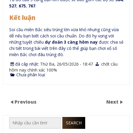
527
,
675
,
767
.
Kết luận
Soi cầu miền Bắc siêu trúng lớn vừa khó nhưng cũng vừa
dễ nếu bạn biết cách soi cầu chuẩn. Do đó hy vọng với
những tuyệt chiêu
dự đoán 3 càng hôm nay
được chia sẻ
chi tiết trong bài viết trên đây có thể giúp bạn chơi xổ số
miền Bắc chơi đâu trúng đó.
đã câp nhật:
Thứ Ba, 26/05/2026 - 18:47
chốt cầu
hôm nay chính xác 100%
Chưa phân loại
Previous
Next
SEARCH