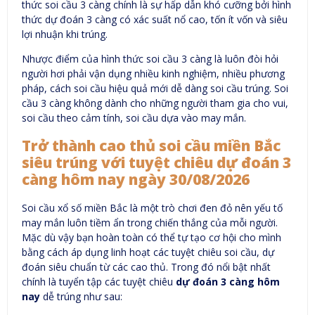
thức soi cầu 3 càng chính là sự hấp dẫn khó cưỡng bởi hình
thức dự đoán 3 càng có xác suất nổ cao, tốn ít vốn và siêu
lợi nhuận khi trúng.
Nhược điểm của hình thức soi cầu 3 càng là luôn đòi hỏi
người hơi phải vận dụng nhiều kinh nghiệm, nhiều phương
pháp, cách soi cầu hiệu quả mới dễ dàng soi cầu trúng. Soi
cầu 3 càng không dành cho những người tham gia cho vui,
soi cầu theo cảm tính, soi cầu dựa vào may mắn.
Trở thành cao thủ soi cầu miền Bắc
siêu trúng với tuyệt chiêu dự đoán 3
càng hôm nay ngày 30/08/2026
Soi cầu xổ số miền Bắc là một trò chơi đen đỏ nên yếu tố
may mắn luôn tiềm ẩn trong chiến thắng của mỗi người.
Mặc dù vậy bạn hoàn toàn có thể tự tạo cơ hội cho mình
bằng cách áp dụng linh hoạt các tuyệt chiêu soi cầu, dự
đoán siêu chuẩn từ các cao thủ. Trong đó nổi bật nhất
chính là tuyển tập các tuyệt chiêu
dự đoán 3 càng hôm
nay
dễ trúng như sau: