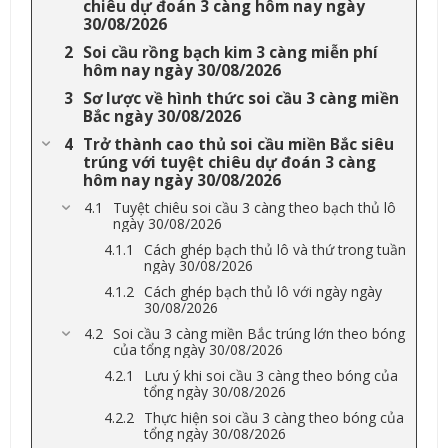
chiêu dự đoán 3 càng hôm nay ngày
30/08/2026
Soi cầu rồng bạch kim 3 càng miễn phí
hôm nay ngày 30/08/2026
Sơ lược về hình thức soi cầu 3 càng miền
Bắc ngày 30/08/2026
Trở thành cao thủ soi cầu miền Bắc siêu
trúng với tuyệt chiêu dự đoán 3 càng
hôm nay ngày 30/08/2026
Tuyệt chiêu soi cầu 3 càng theo bạch thủ lô
ngày 30/08/2026
Cách ghép bạch thủ lô và thứ trong tuần
ngày 30/08/2026
Cách ghép bạch thủ lô với ngày ngày
30/08/2026
Soi cầu 3 càng miền Bắc trúng lớn theo bóng
của tổng ngày 30/08/2026
Lưu ý khi soi cầu 3 càng theo bóng của
tổng ngày 30/08/2026
Thực hiện soi cầu 3 càng theo bóng của
tổng ngày 30/08/2026