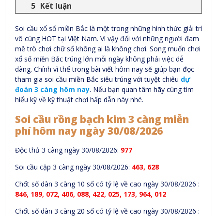
Kết luận
Soi cầu xổ số miền Bắc là một trong những hình thức giải trí
vô cùng HOT tại Việt Nam. Vì vậy đối với những người đam
mê trò chơi chữ số không ai là không chơi. Song muốn chơi
xổ số miền Bắc trúng lớn mỗi ngày không phải việc dễ
dàng. Chính vì thế trong bài viết hôm nay sẽ giúp bạn đọc
tham gia soi cầu miền Bắc siêu trúng với tuyệt chiêu
dự
đoán 3 càng hôm nay
. Nếu bạn quan tâm hãy cùng tìm
hiểu kỹ về kỹ thuật chơi hấp dẫn này nhé.
Soi cầu rồng bạch kim 3 càng miễn
phí hôm nay ngày 30/08/2026
Độc thủ 3 càng ngày 30/08/2026:
977
Soi cầu cặp 3 càng ngày 30/08/2026:
463, 628
Chốt số dàn 3 càng 10 số có tỷ lệ về cao ngày 30/08/2026 :
846, 189, 072, 406, 088, 422, 025, 173, 964, 012
Chốt số dàn 3 càng 20 số có tỷ lệ về cao ngày 30/08/2026 :