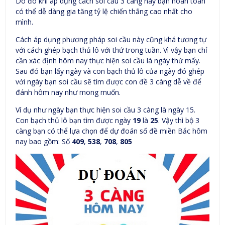
Do đó khi áp dụng cách soi cầu 3 càng này bạn hoàn toàn
có thể dễ dàng gia tăng tỷ lệ chiến thắng cao nhất cho
mình.
Cách áp dụng phương pháp soi cầu này cũng khá tương tự
với cách ghép bạch thủ lô với thứ trong tuần. Vì vậy bạn chỉ
cần xác định hôm nay thực hiện soi cầu là ngày thứ mấy.
Sau đó bạn lấy ngày và con bạch thủ lô của ngày đó ghép
với ngày bạn soi cầu sẽ tìm được con đề 3 càng dễ về để
đánh hôm nay như mong muốn.
Ví dụ như ngày bạn thực hiện soi cầu 3 càng là ngày 15.
Con bạch thủ lô bạn tìm được ngày
19
là
25
. Vậy thì bộ 3
càng bạn có thể lựa chọn để dự đoán số đề miền Bắc hôm
nay bao gồm: Số
409
,
538
,
708
,
805