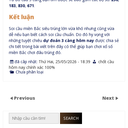
183
,
830
,
671
.
Kết luận
Soi cầu miền Bắc siêu trúng lớn vừa khó nhưng cũng vừa
dễ nếu bạn biết cách soi cầu chuẩn. Do đó hy vọng với
những tuyệt chiêu
dự đoán 3 càng hôm nay
được chia sẻ
chi tiết trong bài viết trên đây có thể giúp bạn chơi xổ số
miền Bắc chơi đâu trúng đó.
đã câp nhật:
Thứ Hai, 25/05/2026 - 18:39
chốt cầu
hôm nay chính xác 100%
Chưa phân loại
Previous
Next
SEARCH