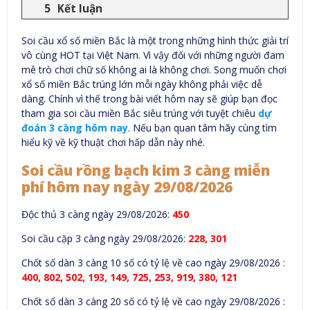
Kết luận
Soi cầu xổ số miền Bắc là một trong những hình thức giải trí
vô cùng HOT tại Việt Nam. Vì vậy đối với những người đam
mê trò chơi chữ số không ai là không chơi. Song muốn chơi
xổ số miền Bắc trúng lớn mỗi ngày không phải việc dễ
dàng. Chính vì thế trong bài viết hôm nay sẽ giúp bạn đọc
tham gia soi cầu miền Bắc siêu trúng với tuyệt chiêu
dự
đoán 3 càng hôm nay
. Nếu bạn quan tâm hãy cùng tìm
hiểu kỹ về kỹ thuật chơi hấp dẫn này nhé.
Soi cầu rồng bạch kim 3 càng miễn
phí hôm nay ngày 29/08/2026
Độc thủ 3 càng ngày 29/08/2026:
450
Soi cầu cặp 3 càng ngày 29/08/2026:
228, 301
Chốt số dàn 3 càng 10 số có tỷ lệ về cao ngày 29/08/2026 :
400, 802, 502, 193, 149, 725, 253, 919, 380, 121
Chốt số dàn 3 càng 20 số có tỷ lệ về cao ngày 29/08/2026 :