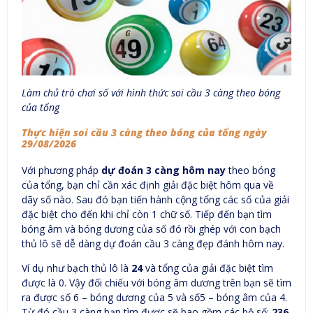
Làm chủ trò chơi số với hình thức soi cầu 3 càng theo bóng
của tổng
Thực hiện soi cầu 3 càng theo bóng của tổng ngày
29/08/2026
Với phương pháp
dự đoán 3 càng hôm nay
theo bóng
của tổng, bạn chỉ cần xác định giải đặc biệt hôm qua về
dãy số nào. Sau đó bạn tiến hành cộng tổng các số của giải
đặc biệt cho đến khi chỉ còn 1 chữ số. Tiếp đến bạn tìm
bóng âm và bóng dương của số đó rồi ghép với con bạch
thủ lô sẽ dễ dàng dự đoán cầu 3 càng đẹp đánh hôm nay.
Ví dụ như bạch thủ lô là
24
và tổng của giải đặc biệt tìm
được là 0. Vậy đối chiếu với bóng âm dương trên bạn sẽ tìm
ra được số 6 – bóng dương của 5 và số5 – bóng âm của 4.
Từ đó cầu 3 càng bạn tìm được sẽ bao gồm các bộ số:
236
,