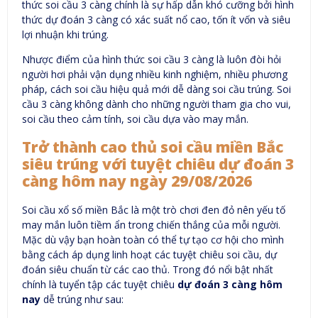
thức soi cầu 3 càng chính là sự hấp dẫn khó cưỡng bởi hình
thức dự đoán 3 càng có xác suất nổ cao, tốn ít vốn và siêu
lợi nhuận khi trúng.
Nhược điểm của hình thức soi cầu 3 càng là luôn đòi hỏi
người hơi phải vận dụng nhiều kinh nghiệm, nhiều phương
pháp, cách soi cầu hiệu quả mới dễ dàng soi cầu trúng. Soi
cầu 3 càng không dành cho những người tham gia cho vui,
soi cầu theo cảm tính, soi cầu dựa vào may mắn.
Trở thành cao thủ soi cầu miền Bắc
siêu trúng với tuyệt chiêu dự đoán 3
càng hôm nay ngày 29/08/2026
Soi cầu xổ số miền Bắc là một trò chơi đen đỏ nên yếu tố
may mắn luôn tiềm ẩn trong chiến thắng của mỗi người.
Mặc dù vậy bạn hoàn toàn có thể tự tạo cơ hội cho mình
bằng cách áp dụng linh hoạt các tuyệt chiêu soi cầu, dự
đoán siêu chuẩn từ các cao thủ. Trong đó nổi bật nhất
chính là tuyển tập các tuyệt chiêu
dự đoán 3 càng hôm
nay
dễ trúng như sau: