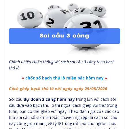
Giành nhiều chiến thắng với cách soi cầu 3 càng theo bạch
thủ lô
»
chốt số bạch thủ lô miền bắc hôm nay
«
Cách ghép bạch thủ lô với ngày ngày 29/08/2026
Soi cầu
dự đoán 3 càng hôm nay
trúng lớn với cách soi
cầu dựa vào bạch thủ lô thì ngoài cách ghép với thứ trong
tuần, bạn có thể ghép với ngày. Theo đánh giá của các cao
thủ soi cầu xổ số miền Bắc chuyên nghiệp thì cách soi cầu
này cũng giúp mang về tỷ lệ trúng rất cao cho người chơi.