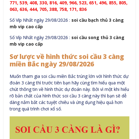
771, 539, 408, 330, 816, 409, 966, 523, 651, 496, 855, 805,
063, 636, 444, 705, 388, 758, 171, 836
Số Víp Nhất ngày 29/08/2026 :
soi cầu bạch thủ 3 càng
mb vip cao cấp
Số Víp Nhất ngày 29/08/2026 :
soi cầu song thủ 3 càng
mb vip cao cấp
Sơ lược về hình thức soi cầu 3 càng
miền Bắc ngày 29/08/2026
Muốn tham gia soi cầu miền Bắc trúng lớn với hình thức dự
đoán 3 càng thì trước tiên bạn hãy cùng tìm hiểu qua một
chút thông tin về hình thức dự đoán này. Bởi vì một khi hiểu
rõ bản chất của hình thức soi cầu 3 càng này thì bạn sẽ dễ
dàng nắm bắt các tuyệt chiêu và ứng dụng hiệu quả hơn
trong quá trình chơi xổ số.