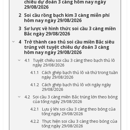
chiêu dự đoán 3 càng hôm nay ngày
29/08/2026
Soi cầu rồng bạch kim 3 càng miễn phí
hôm nay ngày 29/08/2026
Sơ lược về hình thức soi cầu 3 càng miền
Bắc ngày 29/08/2026
Trở thành cao thủ soi cầu miền Bắc siêu
trúng với tuyệt chiêu dự đoán 3 càng
hôm nay ngày 29/08/2026
Tuyệt chiêu soi cầu 3 càng theo bạch thủ lô
ngày 29/08/2026
Cách ghép bạch thủ lô và thứ trong tuần
ngày 29/08/2026
Cách ghép bạch thủ lô với ngày ngày
29/08/2026
Soi cầu 3 càng miền Bắc trúng lớn theo bóng
của tổng ngày 29/08/2026
Lưu ý khi soi cầu 3 càng theo bóng của
tổng ngày 29/08/2026
Thực hiện soi cầu 3 càng theo bóng của
tổng ngày 29/08/2026