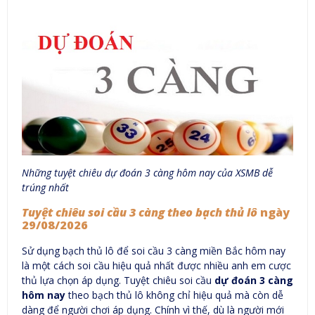
Những tuyệt chiêu dự đoán 3 càng hôm nay của XSMB dễ
trúng nhất
Tuyệt chiêu soi cầu 3 càng theo bạch thủ lô
ngày
29/08/2026
Sử dụng bạch thủ lô để soi cầu 3 càng miền Bắc hôm nay
là một cách soi cầu hiệu quả nhất được nhiều anh em cược
thủ lựa chọn áp dụng. Tuyệt chiêu soi cầu
dự đoán 3 càng
hôm nay
theo bạch thủ lô không chỉ hiệu quả mà còn dễ
dàng để người chơi áp dụng. Chính vì thế, dù là người mới