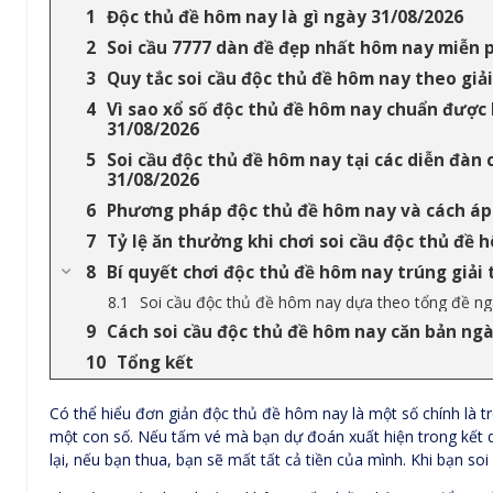
Độc thủ đề hôm nay là gì ngày 31/08/2026
Soi cầu 7777 dàn đề đẹp nhất hôm nay miễn 
Quy tắc soi cầu độc thủ đề hôm nay theo giải
Vì sao xổ số độc thủ đề hôm nay chuẩn được 
31/08/2026
Soi cầu độc thủ đề hôm nay tại các diễn đàn c
31/08/2026
Phương pháp độc thủ đề hôm nay và cách áp
Tỷ lệ ăn thưởng khi chơi soi cầu độc thủ đề
Bí quyết chơi độc thủ đề hôm nay trúng giải
Soi cầu độc thủ đề hôm nay dựa theo tổng đề n
Cách soi cầu độc thủ đề hôm nay căn bản ng
Tổng kết
Có thể hiểu đơn giản độc thủ đề hôm nay là một số chính là t
một con số. Nếu tấm vé mà bạn dự đoán xuất hiện trong kết q
lại, nếu bạn thua, bạn sẽ mất tất cả tiền của mình. Khi bạn s