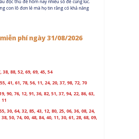
cầu độc thủ đề hôm nay nhiều số đề cùng lúc.
ng con lô đơn lẻ mà họ tin rằng có khả năng
 miễn phí ngày 31/08/2026
, 38, 88, 52, 69, 69, 45, 54
 55, 41, 61, 78, 56, 11, 24, 20, 37, 98, 72, 70
19, 90, 76, 12, 91, 36, 82, 51, 37, 94, 22, 86, 63,
, 11
55, 30, 64, 32, 85, 43, 12, 80, 25, 06, 36, 08, 24,
, 38, 50, 74, 00, 48, 84, 40, 11, 30, 61, 28, 68, 09,