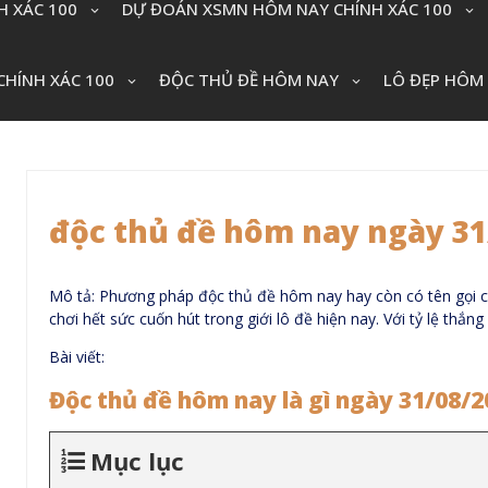
 XÁC 100
DỰ ĐOÁN XSMN HÔM NAY CHÍNH XÁC 100
CHÍNH XÁC 100
ĐỘC THỦ ĐỀ HÔM NAY
LÔ ĐẸP HÔM
độc thủ đề hôm nay ngày 31
Mô tả: Phương pháp độc thủ đề hôm nay hay còn có tên gọi c
chơi hết sức cuốn hút trong giới lô đề hiện nay. Với tỷ lệ thắn
Bài viết:
Độc thủ đề hôm nay là gì ngày 31/08/2
Mục lục