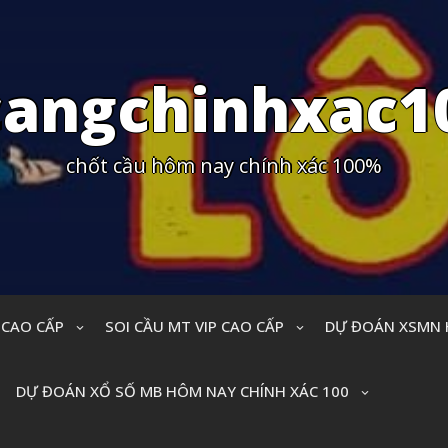
cangchinhxac1
chốt cầu hôm nay chính xác 100%
 CAO CẤP
SOI CẦU MT VIP CAO CẤP
DỰ ĐOÁN XSMN 
DỰ ĐOÁN XỔ SỐ MB HÔM NAY CHÍNH XÁC 100