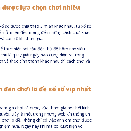
n được lựa chọn chơi nhiều
xổ số được chia theo 3 miền khác nhau, từ xổ số
 số mỗi miền đều mang đến những cách chơi khác
à con số khi tham gia.
ể thực hiện soi cầu độc thủ đề hôm nay siêu
 chu kì quay giải ngày nào cũng diễn ra trong
h và theo tỉnh thành khác nhau thì cách chơi và
n đàn chơi lô đề xổ số víp nhất
am gia chơi cá cược, vừa tham gia học hỏi kinh
ệt vời. Đây là một trong những web kín thông tin
chơi lô đề. Không chỉ có việc anh em chơi được
nghiệm nữa. Ngày nay khi mà có xuất hiện vô