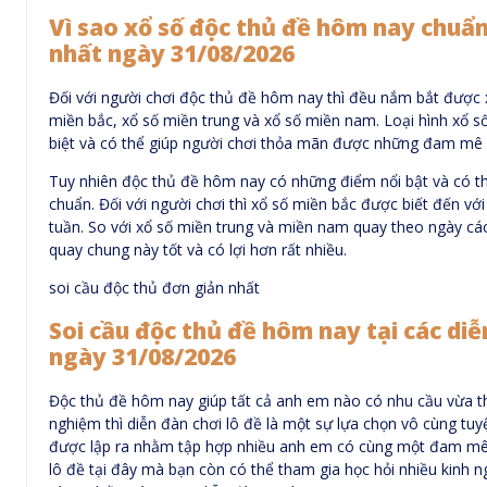
Vì sao xổ số độc thủ đề hôm nay chuẩ
nhất ngày 31/08/2026
Đối với người chơi độc thủ đề hôm nay thì đều nắm bắt được 
miền bắc, xổ số miền trung và xổ số miền nam. Loại hình xổ
biệt và có thể giúp người chơi thỏa mãn được những đam mê v
Tuy nhiên độc thủ đề hôm nay có những điểm nổi bật và có th
chuẩn. Đối với người chơi thì xổ số miền bắc được biết đến với
tuần. So với xổ số miền trung và miền nam quay theo ngày các
quay chung này tốt và có lợi hơn rất nhiều.
soi cầu độc thủ đơn giản nhất
Soi cầu độc thủ đề hôm nay tại các diễ
ngày 31/08/2026
Độc thủ đề hôm nay giúp tất cả anh em nào có nhu cầu vừa th
nghiệm thì diễn đàn chơi lô đề là một sự lựa chọn vô cùng tuy
được lập ra nhằm tập hợp nhiều anh em có cùng một đam mê 
lô đề tại đây mà bạn còn có thể tham gia học hỏi nhiều kinh 