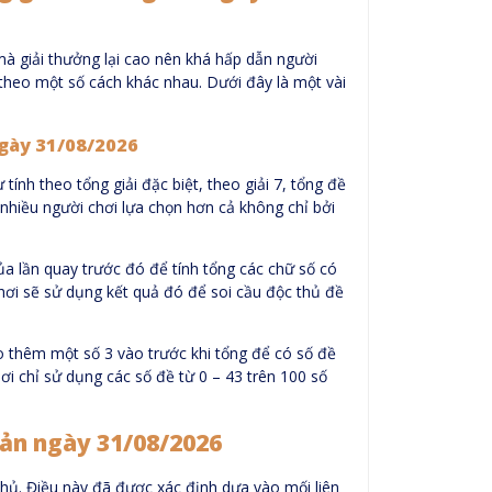
à giải thưởng lại cao nên khá hấp dẫn người
theo một số cách khác nhau. Dưới đây là một vài
ngày 31/08/2026
ính theo tổng giải đặc biệt, theo giải 7, tổng đề
nhiều người chơi lựa chọn hơn cả không chỉ bởi
ủa lần quay trước đó để tính tổng các chữ số có
 chơi sẽ sử dụng kết quả đó để soi cầu độc thủ đề
ho thêm một số 3 vào trước khi tổng để có số đề
ơi chỉ sử dụng các số đề từ 0 – 43 trên 100 số
bản ngày 31/08/2026
thủ. Điều này đã được xác định dựa vào mối liên