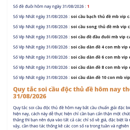
Số đề đuôi hôm nay ngày 31/08/2026 :
1
Số Víp Nhất ngày 31/08/2026 :
soi cầu bạch thủ đề mb vip 
Số Víp Nhất ngày 31/08/2026 :
soi cầu song thủ đề mb vip 
Số Víp Nhất ngày 31/08/2026 :
soi cầu đề đầu đuôi mb vip c
Số Víp Nhất ngày 31/08/2026 :
soi cầu dàn đề 4 con mb vip 
Số Víp Nhất ngày 31/08/2026 :
soi cầu dàn đề 6 con mb vip 
Số Víp Nhất ngày 31/08/2026 :
soi cầu dàn đề 8 con mb vip 
Số Víp Nhất ngày 31/08/2026 :
soi cầu dàn đề 10 con mb vi
Quy tắc soi cầu độc thủ đề hôm nay th
31/08/2026
Quy tắc soi cầu độc thủ đề hôm nay bắt cầu chuẩn giải đặc b
hiện nay, cách này dễ thực hiện chỉ cần bạn cẩn thận một chú
thắng thì bạn nên dựa vào tất cả các chỉ số về giá, đặc biệt l
vậy, cần thao tác thống kê các con số ra trong tuần và nghiên 