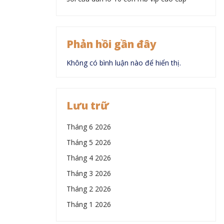
Phản hồi gần đây
Không có bình luận nào để hiển thị.
Lưu trữ
Tháng 6 2026
Tháng 5 2026
Tháng 4 2026
Tháng 3 2026
Tháng 2 2026
Tháng 1 2026