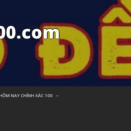
00.com
HÔM NAY CHÍNH XÁC 100