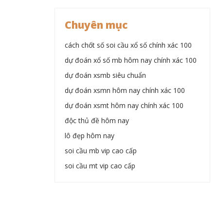
Chuyên mục
cách chốt số soi cầu xổ số chính xác 100
dự đoán xổ số mb hôm nay chính xác 100
dự đoán xsmb siêu chuẩn
dự đoán xsmn hôm nay chính xác 100
dự đoán xsmt hôm nay chính xác 100
độc thủ đề hôm nay
lô đẹp hôm nay
soi cầu mb vip cao cấp
soi cầu mt vip cao cấp