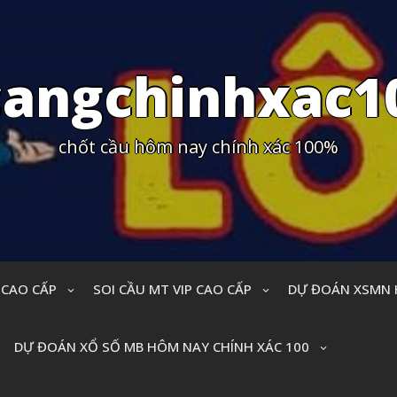
cangchinhxac1
chốt cầu hôm nay chính xác 100%
 CAO CẤP
SOI CẦU MT VIP CAO CẤP
DỰ ĐOÁN XSMN 
DỰ ĐOÁN XỔ SỐ MB HÔM NAY CHÍNH XÁC 100