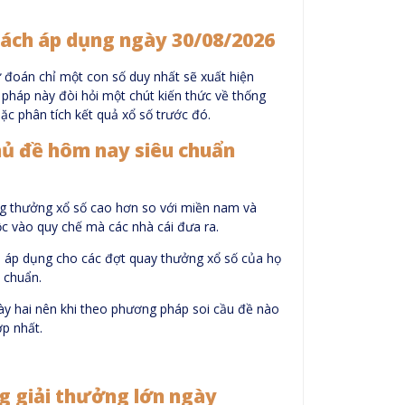
ách áp dụng ngày 30/08/2026
 đoán chỉ một con số duy nhất sẽ xuất hiện
 pháp này đòi hỏi một chút kiến thức về thống
ặc phân tích kết quả xổ số trước đó.
thủ đề hôm nay siêu chuẩn
úng thưởng xổ số cao hơn so với miền nam và
ộc vào quy chế mà các nhà cái đưa ra.
iền áp dụng cho các đợt quay thưởng xổ số của họ
u chuẩn.
ày hai nên khi theo phương pháp soi cầu đề nào
p nhất.
ng giải thưởng lớn ngày