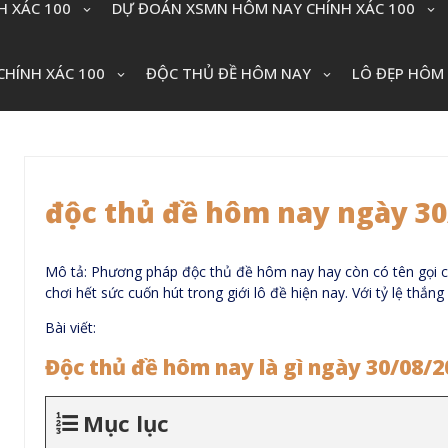
 XÁC 100
DỰ ĐOÁN XSMN HÔM NAY CHÍNH XÁC 100
CHÍNH XÁC 100
ĐỘC THỦ ĐỀ HÔM NAY
LÔ ĐẸP HÔM
độc thủ đề hôm nay ngày 30
Mô tả: Phương pháp độc thủ đề hôm nay hay còn có tên gọi c
chơi hết sức cuốn hút trong giới lô đề hiện nay. Với tỷ lệ thắn
Bài viết:
Độc thủ đề hôm nay là gì ngày 30/08/2
Mục lục