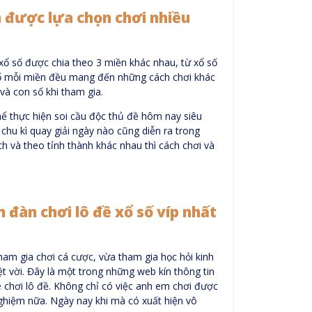
n được lựa chọn chơi nhiều
xổ số được chia theo 3 miền khác nhau, từ xổ số
 số mỗi miền đều mang đến những cách chơi khác
à con số khi tham gia.
ể thực hiện soi cầu độc thủ đề hôm nay siêu
 chu kì quay giải ngày nào cũng diễn ra trong
h và theo tỉnh thành khác nhau thì cách chơi và
n đàn chơi lô đề xổ số víp nhất
am gia chơi cá cược, vừa tham gia học hỏi kinh
ệt vời. Đây là một trong những web kín thông tin
chơi lô đề. Không chỉ có việc anh em chơi được
nghiệm nữa. Ngày nay khi mà có xuất hiện vô