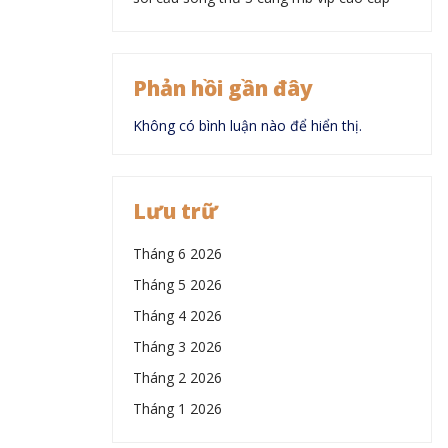
Phản hồi gần đây
Không có bình luận nào để hiển thị.
Lưu trữ
Tháng 6 2026
Tháng 5 2026
Tháng 4 2026
Tháng 3 2026
Tháng 2 2026
Tháng 1 2026