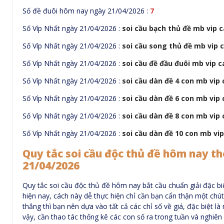
Số đề đuôi hôm nay ngày 21/04/2026 :
7
Số Víp Nhất ngày 21/04/2026 :
soi cầu bạch thủ đề mb vip 
Số Víp Nhất ngày 21/04/2026 :
soi cầu song thủ đề mb vip 
Số Víp Nhất ngày 21/04/2026 :
soi cầu đề đầu đuôi mb vip c
Số Víp Nhất ngày 21/04/2026 :
soi cầu dàn đề 4 con mb vip 
Số Víp Nhất ngày 21/04/2026 :
soi cầu dàn đề 6 con mb vip 
Số Víp Nhất ngày 21/04/2026 :
soi cầu dàn đề 8 con mb vip 
Số Víp Nhất ngày 21/04/2026 :
soi cầu dàn đề 10 con mb vi
Quy tắc soi cầu độc thủ đề hôm nay th
21/04/2026
Quy tắc soi cầu độc thủ đề hôm nay bắt cầu chuẩn giải đặc b
hiện nay, cách này dễ thực hiện chỉ cần bạn cẩn thận một chú
thắng thì bạn nên dựa vào tất cả các chỉ số về giá, đặc biệt l
vậy, cần thao tác thống kê các con số ra trong tuần và nghiên 