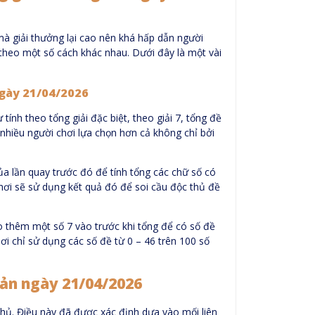
à giải thưởng lại cao nên khá hấp dẫn người
theo một số cách khác nhau. Dưới đây là một vài
ngày 21/04/2026
ính theo tổng giải đặc biệt, theo giải 7, tổng đề
nhiều người chơi lựa chọn hơn cả không chỉ bởi
ủa lần quay trước đó để tính tổng các chữ số có
 chơi sẽ sử dụng kết quả đó để soi cầu độc thủ đề
ho thêm một số 7 vào trước khi tổng để có số đề
ơi chỉ sử dụng các số đề từ 0 – 46 trên 100 số
bản ngày 21/04/2026
thủ. Điều này đã được xác định dựa vào mối liên