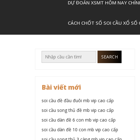
DỰ ĐOÁN XSMT HÔM NAY CHÍNH
CÁCH CHỐT SỐ SOI CẦU XỔ SỐ 
SEARCH
Bài viết mới
soi cầu đề đầu đuôi mb vip cao cấp
soi cầu song thủ đề mb vip cao cấp
soi cầu dàn đề 6 con mb vip cao cấp
soi cầu dàn đề 10 con mb vip cao cấp
soi cầu song thủ 3 càng mb vip cao cấp