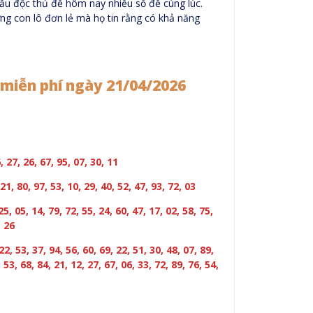
cầu độc thủ đề hôm nay nhiều số đề cùng lúc.
ng con lô đơn lẻ mà họ tin rằng có khả năng
 miễn phí ngày 21/04/2026
, 27, 26, 67, 95, 07, 30, 11
 21, 80, 97, 53, 10, 29, 40, 52, 47, 93, 72, 03
25, 05, 14, 79, 72, 55, 24, 60, 47, 17, 02, 58, 75,
, 26
22, 53, 37, 94, 56, 60, 69, 22, 51, 30, 48, 07, 89,
, 53, 68, 84, 21, 12, 27, 67, 06, 33, 72, 89, 76, 54,