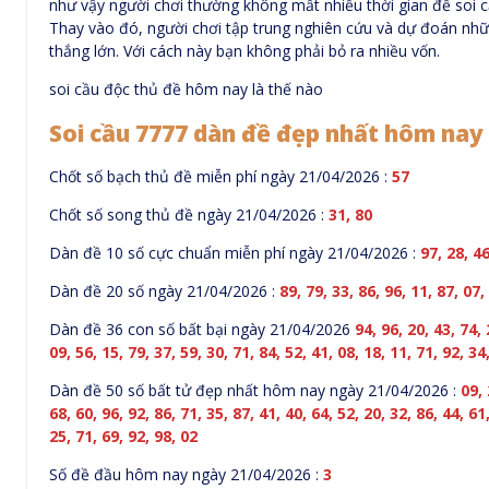
như vậy người chơi thường không mất nhiều thời gian để soi 
Thay vào đó, người chơi tập trung nghiên cứu và dự đoán nhữ
thắng lớn. Với cách này bạn không phải bỏ ra nhiều vốn.
soi cầu độc thủ đề hôm nay là thế nào
Soi cầu 7777 dàn đề đẹp nhất hôm nay
Chốt số bạch thủ đề miễn phí ngày 21/04/2026 :
57
Chốt số song thủ đề ngày 21/04/2026 :
31, 80
Dàn đề 10 số cực chuẩn miễn phí ngày 21/04/2026 :
97, 28, 46
Dàn đề 20 số ngày 21/04/2026 :
89, 79, 33, 86, 96, 11, 87, 07,
Dàn đề 36 con số bất bại ngày 21/04/2026
94, 96, 20, 43, 74, 
09, 56, 15, 79, 37, 59, 30, 71, 84, 52, 41, 08, 18, 11, 71, 92, 34
Dàn đề 50 số bất tử đẹp nhất hôm nay ngày 21/04/2026 :
09, 
68, 60, 96, 92, 86, 71, 35, 87, 41, 40, 64, 52, 20, 32, 86, 44, 61
25, 71, 69, 92, 98, 02
Số đề đầu hôm nay ngày 21/04/2026 :
3