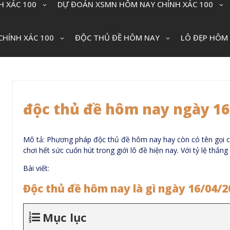
 XÁC 100
DỰ ĐOÁN XSMN HÔM NAY CHÍNH XÁC 100
CHÍNH XÁC 100
ĐỘC THỦ ĐỀ HÔM NAY
LÔ ĐẸP HÔM
độc thủ đề hôm nay ngày 16
Mô tả: Phương pháp độc thủ đề hôm nay hay còn có tên gọi c
chơi hết sức cuốn hút trong giới lô đề hiện nay. Với tỷ lệ thắn
Bài viết:
Độc thủ đề hôm nay là gì ngày 16/04/2
Mục lục