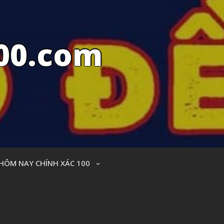
00.com
HÔM NAY CHÍNH XÁC 100