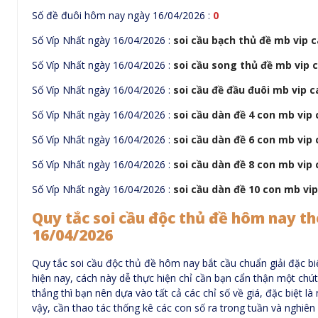
Số đề đuôi hôm nay ngày 16/04/2026 :
0
Số Víp Nhất ngày 16/04/2026 :
soi cầu bạch thủ đề mb vip 
Số Víp Nhất ngày 16/04/2026 :
soi cầu song thủ đề mb vip 
Số Víp Nhất ngày 16/04/2026 :
soi cầu đề đầu đuôi mb vip c
Số Víp Nhất ngày 16/04/2026 :
soi cầu dàn đề 4 con mb vip 
Số Víp Nhất ngày 16/04/2026 :
soi cầu dàn đề 6 con mb vip 
Số Víp Nhất ngày 16/04/2026 :
soi cầu dàn đề 8 con mb vip 
Số Víp Nhất ngày 16/04/2026 :
soi cầu dàn đề 10 con mb vi
Quy tắc soi cầu độc thủ đề hôm nay th
16/04/2026
Quy tắc soi cầu độc thủ đề hôm nay bắt cầu chuẩn giải đặc b
hiện nay, cách này dễ thực hiện chỉ cần bạn cẩn thận một chú
thắng thì bạn nên dựa vào tất cả các chỉ số về giá, đặc biệt l
vậy, cần thao tác thống kê các con số ra trong tuần và nghiên 