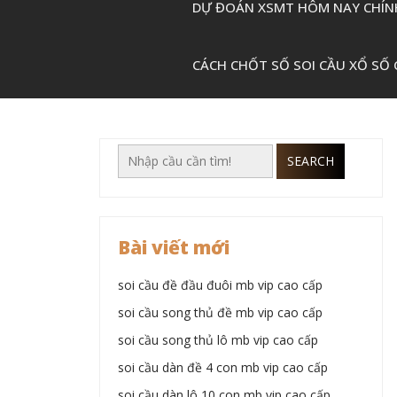
DỰ ĐOÁN XSMT HÔM NAY CHÍNH
CÁCH CHỐT SỐ SOI CẦU XỔ SỐ 
SEARCH
Bài viết mới
soi cầu đề đầu đuôi mb vip cao cấp
soi cầu song thủ đề mb vip cao cấp
soi cầu song thủ lô mb vip cao cấp
soi cầu dàn đề 4 con mb vip cao cấp
soi cầu dàn lô 10 con mb vip cao cấp