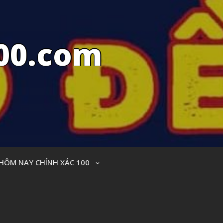
00.com
HÔM NAY CHÍNH XÁC 100