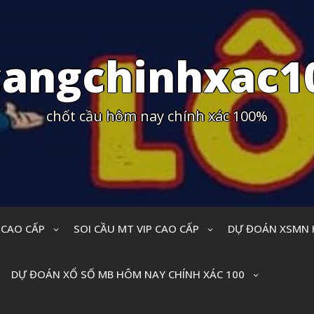
cangchinhxac1
chốt cầu hôm nay chính xác 100%
 CAO CẤP
SOI CẦU MT VIP CAO CẤP
DỰ ĐOÁN XSMN 
DỰ ĐOÁN XỔ SỐ MB HÔM NAY CHÍNH XÁC 100