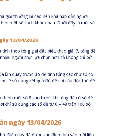
à giải thưởng lại cao nên khá hấp dẫn người
theo một số cách khác nhau. Dưới đây là một vài
ngày 13/04/2026
ính theo tổng giải đặc biệt, theo giải 7, tổng đề
nhiều người chơi lựa chọn hơn cả không chỉ bởi
ủa lần quay trước đó để tính tổng các chữ số có
 chơi sẽ sử dụng kết quả đó để soi cầu độc thủ đề
ho thêm một số 8 vào trước khi tổng để có số đề
ơi chỉ sử dụng các số đề từ 0 – 48 trên 100 số
bản ngày 13/04/2026
thủ. Điều này đã được xác định dựa vào mối liên