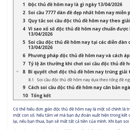
Độc thủ đề hôm nay là gì ngày 13/04/2026
Soi cầu 7777 dàn đề đẹp nhất hôm nay miễn 
Quy tắc soi cầu độc thủ đề hôm nay theo giải
Vì sao xổ số độc thủ đề hôm nay chuẩn được 
13/04/2026
Soi cầu độc thủ đề hôm nay tại các diễn đàn c
13/04/2026
Phương pháp độc thủ đề hôm nay và cách áp
Tỷ lệ ăn thưởng khi chơi soi cầu độc thủ đề
Bí quyết chơi độc thủ đề hôm nay trúng giải
Soi cầu độc thủ đề hôm nay dựa theo tổng đề n
Cách soi cầu độc thủ đề hôm nay căn bản ng
Tổng kết
Có thể hiểu đơn giản độc thủ đề hôm nay là một số chính là t
một con số. Nếu tấm vé mà bạn dự đoán xuất hiện trong kết q
lại, nếu bạn thua, bạn sẽ mất tất cả tiền của mình. Khi bạn s