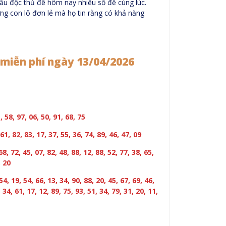
cầu độc thủ đề hôm nay nhiều số đề cùng lúc.
ng con lô đơn lẻ mà họ tin rằng có khả năng
 miễn phí ngày 13/04/2026
, 58, 97, 06, 50, 91, 68, 75
 61, 82, 83, 17, 37, 55, 36, 74, 89, 46, 47, 09
68, 72, 45, 07, 82, 48, 88, 12, 88, 52, 77, 38, 65,
, 20
54, 19, 54, 66, 13, 34, 90, 88, 20, 45, 67, 69, 46,
, 34, 61, 17, 12, 89, 75, 93, 51, 34, 79, 31, 20, 11,