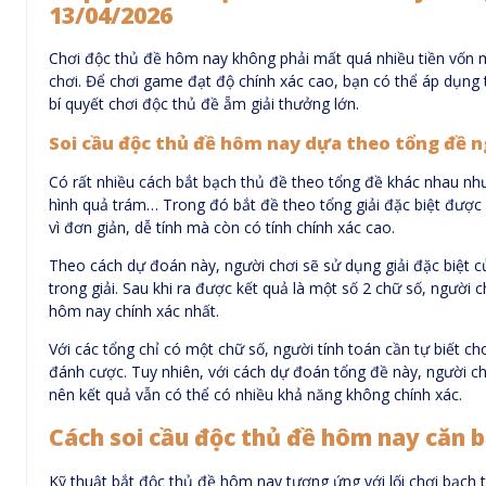
13/04/2026
Chơi độc thủ đề hôm nay không phải mất quá nhiều tiền vốn m
chơi. Để chơi game đạt độ chính xác cao, bạn có thể áp dụng 
bí quyết chơi độc thủ đề ẵm giải thưởng lớn.
Soi cầu độc thủ đề hôm nay dựa theo tổng đề 
Có rất nhiều cách bắt bạch thủ đề theo tổng đề khác nhau như t
hình quả trám… Trong đó bắt đề theo tổng giải đặc biệt được 
vì đơn giản, dễ tính mà còn có tính chính xác cao.
Theo cách dự đoán này, người chơi sẽ sử dụng giải đặc biệt c
trong giải. Sau khi ra được kết quả là một số 2 chữ số, người
hôm nay chính xác nhất.
Với các tổng chỉ có một chữ số, người tính toán cần tự biết c
đánh cược. Tuy nhiên, với cách dự đoán tổng đề này, người ch
nên kết quả vẫn có thể có nhiều khả năng không chính xác.
Cách soi cầu độc thủ đề hôm nay căn 
Kỹ thuật bắt độc thủ đề hôm nay tương ứng với lối chơi bạch 