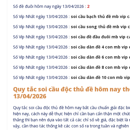
Số đề đuôi hôm nay ngày 13/04/2026 :
2
Số Víp Nhất ngày 13/04/2026 :
soi cầu bạch thủ đề mb vip 
Số Víp Nhất ngày 13/04/2026 :
soi cầu song thủ đề mb vip 
Số Víp Nhất ngày 13/04/2026 :
soi cầu đề đầu đuôi mb vip c
Số Víp Nhất ngày 13/04/2026 :
soi cầu dàn đề 4 con mb vip 
Số Víp Nhất ngày 13/04/2026 :
soi cầu dàn đề 6 con mb vip 
Số Víp Nhất ngày 13/04/2026 :
soi cầu dàn đề 8 con mb vip 
Số Víp Nhất ngày 13/04/2026 :
soi cầu dàn đề 10 con mb vi
Quy tắc soi cầu độc thủ đề hôm nay th
13/04/2026
Quy tắc soi cầu độc thủ đề hôm nay bắt cầu chuẩn giải đặc b
hiện nay, cách này dễ thực hiện chỉ cần bạn cẩn thận một chú
thắng thì bạn nên dựa vào tất cả các chỉ số về giá, đặc biệt l
vậy, cần thao tác thống kê các con số ra trong tuần và nghiên 