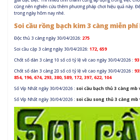
cũng nên nghiên cứu thêm phương pháp chơi hiệu quả này. Để 
trong ngày hôm nay nhé.
Soi cầu rồng bạch kim 3 càng miễn ph
Độc thủ 3 càng ngày 30/04/2026:
275
Soi cầu cặp 3 càng ngày 30/04/2026:
172, 659
Chốt số dàn 3 càng 10 số có tỷ lệ về cao ngày 30/04/2026 :
93
Chốt số dàn 3 càng 20 số có tỷ lệ về cao ngày 30/04/2026 :
93
854, 196, 674, 293, 380, 589, 172, 397, 622, 104
Số Víp Nhất ngày 30/04/2026 :
soi cầu bạch thủ 3 càng mb 
Số Víp Nhất ngày 30/04/2026 :
soi cầu song thủ 3 càng mb 