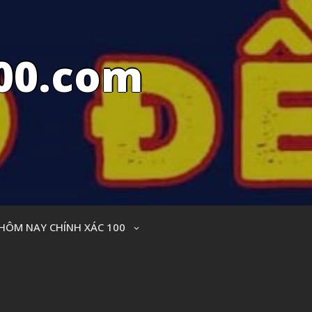
00.com
HÔM NAY CHÍNH XÁC 100