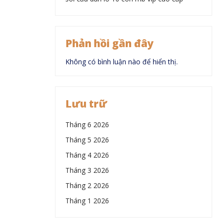
Phản hồi gần đây
Không có bình luận nào để hiển thị.
Lưu trữ
Tháng 6 2026
Tháng 5 2026
Tháng 4 2026
Tháng 3 2026
Tháng 2 2026
Tháng 1 2026