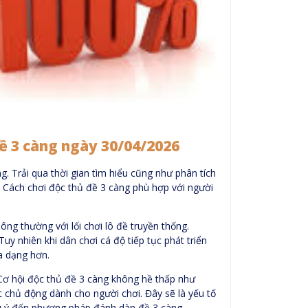
ề 3 càng ngày 30/04/2026
g. Trải qua thời gian tìm hiểu cũng như phân tích
. Cách chơi độc thủ đề 3 càng phù hợp với người
ông thường với lối chơi lô đề truyền thống.
uy nhiên khi dân chơi cá độ tiếp tục phát triển
đa dạng hơn.
 Cơ hội độc thủ đề 3 càng không hề thấp như
 chủ động dành cho người chơi. Đây sẽ là yếu tố
hú ý đến phương pháp đánh dàn đề 3 càng.