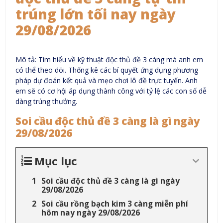
trúng lớn tối nay ngày
29/08/2026
Mô tả: Tìm hiểu về kỹ thuật độc thủ đề 3 càng mà anh em
có thể theo dõi. Thống kê các bí quyết ứng dụng phương
pháp dự đoán kết quả và mẹo chơi lô đề trực tuyến. Anh
em sẽ có cơ hội áp dụng thành công với tỷ lệ các con số dễ
dàng trúng thưởng.
Soi cầu độc thủ đề 3 càng là gì ngày
29/08/2026
Mục lục
Soi cầu độc thủ đề 3 càng là gì ngày
29/08/2026
Soi cầu rồng bạch kim 3 càng miễn phí
hôm nay ngày 29/08/2026