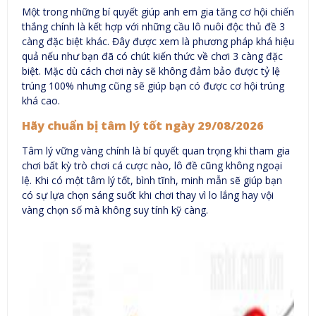
Một trong những bí quyết giúp anh em gia tăng cơ hội chiến
thắng chính là kết hợp với những cầu lô nuôi độc thủ đề 3
càng đặc biệt khác. Đây được xem là phương pháp khá hiệu
quả nếu như bạn đã có chút kiến thức về chơi 3 càng đặc
biệt. Mặc dù cách chơi này sẽ không đảm bảo được tỷ lệ
trúng 100% nhưng cũng sẽ giúp bạn có được cơ hội trúng
khá cao.
Hãy chuẩn bị tâm lý tốt ngày 29/08/2026
Tâm lý vững vàng chính là bí quyết quan trọng khi tham gia
chơi bất kỳ trò chơi cá cược nào, lô đề cũng không ngoại
lệ. Khi có một tâm lý tốt, bình tĩnh, minh mẫn sẽ giúp bạn
có sự lựa chọn sáng suốt khi chơi thay vì lo lắng hay vội
vàng chọn số mà không suy tính kỹ càng.