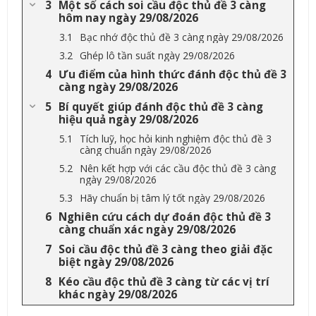
Một số cách soi cầu độc thủ đề 3 càng
hôm nay ngày 29/08/2026
Bạc nhớ độc thủ đề 3 càng ngày 29/08/2026
Ghép lô tần suất ngày 29/08/2026
Ưu điểm của hình thức đánh độc thủ đề 3
càng ngày 29/08/2026
Bí quyết giúp đánh độc thủ đề 3 càng
hiệu quả ngày 29/08/2026
Tích luỹ, học hỏi kinh nghiệm độc thủ đề 3
càng chuẩn ngày 29/08/2026
Nên kết hợp với các cầu độc thủ đề 3 càng
ngày 29/08/2026
Hãy chuẩn bị tâm lý tốt ngày 29/08/2026
Nghiên cứu cách dự đoán độc thủ đề 3
càng chuẩn xác ngày 29/08/2026
Soi cầu độc thủ đề 3 càng theo giải đặc
biệt ngày 29/08/2026
Kéo cầu độc thủ đề 3 càng từ các vị trí
khác ngày 29/08/2026