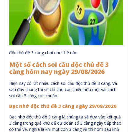
độc thủ đề 3 càng chơi như thế nào
Một số cách soi cầu độc thủ đề 3
càng hôm nay ngày 29/08/2026
Hiện nay có rất nhiều cách soi cầu độc thủ đề 3 càng. Và
sau đây chúng tôi sẽ chỉ cho các chiến hữu một vài cách
soi cầu 3 càng cực chuẩn.
Bạc nhớ độc thủ đề 3 càng ngày 29/08/2026
Bạc nhớ độc thủ đề 3 càng là chúng ta sẽ dựa vào kết quả
3 càng trong quá khứ để dự đoán số 3 càng ngày tiếp theo
có thể về, nghĩa là khi một con 3 càng về thì hôm sau khả