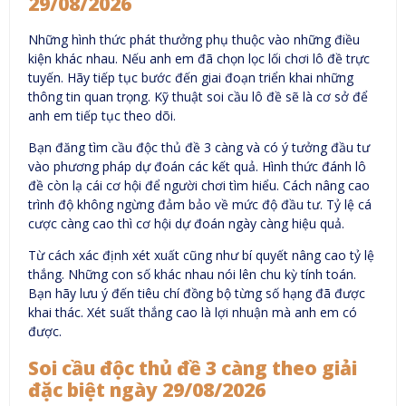
29/08/2026
Những hình thức phát thưởng phụ thuộc vào những điều
kiện khác nhau. Nếu anh em đã chọn lọc lối chơi lô đề trực
tuyến. Hãy tiếp tục bước đến giai đoạn triển khai những
thông tin quan trọng. Kỹ thuật soi cầu lô đề sẽ là cơ sở để
anh em tiếp tục theo dõi.
Bạn đăng tìm cầu độc thủ đề 3 càng và có ý tưởng đầu tư
vào phương pháp dự đoán các kết quả. Hình thức đánh lô
đề còn lạ cái cơ hội để người chơi tìm hiểu. Cách nâng cao
trình độ không ngừng đảm bảo về mức độ đầu tư. Tỷ lệ cá
cược càng cao thì cơ hội dự đoán ngày càng hiệu quả.
Từ cách xác định xét xuất cũng như bí quyết nâng cao tỷ lệ
thắng. Những con số khác nhau nói lên chu kỳ tính toán.
Bạn hãy lưu ý đến tiêu chí đồng bộ từng số hạng đã được
khai thác. Xét suất thắng cao là lợi nhuận mà anh em có
được.
Soi cầu
độc thủ đề 3 càng
theo giải
đặc biệt ngày 29/08/2026