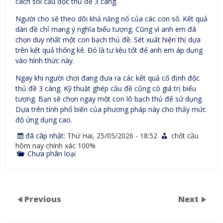
cách soi cầu độc thủ đề 3 càng.
Người cho sẽ theo dõi khả năng nổ của các con số. Kết quả
dàn đề chỉ mang ý nghĩa biểu tượng. Cũng vì anh em đã
chọn duy nhất một con bạch thủ đề. Sét xuất hiện thị dựa
trên kết quả thống kê. Đó là tư liệu tốt để anh em áp dụng
vào hình thức này.
Ngay khi người chơi đang đưa ra các kết quả cố định độc
thủ đề 3 càng. Kỹ thuật ghép cầu đề cũng có giá trị biểu
tượng. Bạn sẽ chọn ngay một con lô bạch thủ để sử dụng.
Dựa trên tính phổ biến của phương pháp này cho thấy mức
độ ứng dụng cao.
đã câp nhật:
Thứ Hai, 25/05/2026 - 18:52
chốt cầu
hôm nay chính xác 100%
Chưa phân loại
Previous
Next