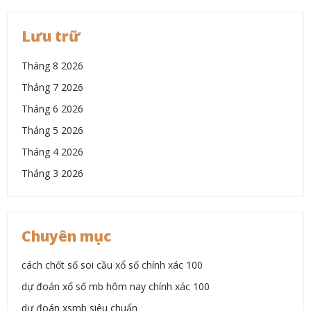
Lưu trữ
Tháng 8 2026
Tháng 7 2026
Tháng 6 2026
Tháng 5 2026
Tháng 4 2026
Tháng 3 2026
Chuyên mục
cách chốt số soi cầu xổ số chính xác 100
dự đoán xổ số mb hôm nay chính xác 100
dự đoán xsmb siêu chuẩn