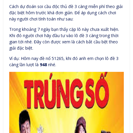
Cách dự đoán soi cầu độc thủ đề 3 càng miễn phí theo giải
đặc biệt hôm trước khá đơn giản. Để áp dụng cách chơi
này người chơi tính toán như sau:
Trong khoảng 7 ngày bạn thấy cặp lô này chưa xuất hiện.
Khi đó người chơi hãy đầu tư vào lô đề 3 càng trong thời
gian tới nhé. Đây còn được xem là cách bắt cầu bệt theo
giải đặc biệt.
Ví dụ: Hôm nay đề nổ 51265, khi đó anh em chọn lô đề 3
càng lần lượt là
948
nhé.