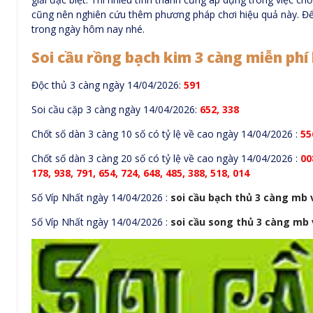
cũng nên nghiên cứu thêm phương pháp chơi hiệu quả này. Để 
trong ngày hôm nay nhé.
Soi cầu rồng bạch kim 3 càng miễn ph
Độc thủ 3 càng ngày 14/04/2026:
591
Soi cầu cặp 3 càng ngày 14/04/2026:
652, 338
Chốt số dàn 3 càng 10 số có tỷ lệ về cao ngày 14/04/2026 :
55
Chốt số dàn 3 càng 20 số có tỷ lệ về cao ngày 14/04/2026 :
00
178, 938, 791, 654, 724, 648, 485, 388, 518, 014
Số Víp Nhất ngày 14/04/2026 :
soi cầu bạch thủ 3 càng mb 
Số Víp Nhất ngày 14/04/2026 :
soi cầu song thủ 3 càng mb 