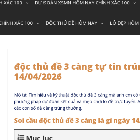
 XÁC 100
DỰ ĐOÁN XSMN HÔM NAY CHÍNH XÁC 100
CHÍNH XÁC 100
ĐỘC THỦ ĐỀ HÔM NAY
LÔ ĐẸP HÔM
độc thủ đề 3 càng tự tin trú
14/04/2026
Mô tả: Tìm hiểu về kỹ thuật độc thủ đề 3 càng mà anh em có 
phương pháp dự đoán kết quả và mẹo chơi lô đề trực tuyến. A
các con số dễ dàng trúng thưởng.
Soi cầu độc thủ đề 3 càng là gì ngày 1
Mục lục