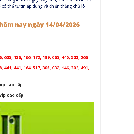
có thể tự tin áp dụng và chiến thắng chủ lô
í hôm nay ngày 14/04/2026
6, 605, 136, 166, 172, 139, 065, 440, 503, 266
8, 441, 441, 164, 517, 305, 032, 146, 302, 491,
vip cao cấp
vip cao cấp