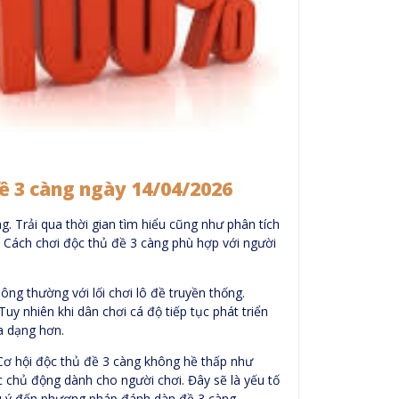
ề 3 càng ngày 14/04/2026
g. Trải qua thời gian tìm hiểu cũng như phân tích
. Cách chơi độc thủ đề 3 càng phù hợp với người
ông thường với lối chơi lô đề truyền thống.
uy nhiên khi dân chơi cá độ tiếp tục phát triển
đa dạng hơn.
 Cơ hội độc thủ đề 3 càng không hề thấp như
 chủ động dành cho người chơi. Đây sẽ là yếu tố
hú ý đến phương pháp đánh dàn đề 3 càng.