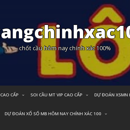
cangchinhxac1
chốt cầu hôm nay chính xác 100%
 CAO CẤP
SOI CẦU MT VIP CAO CẤP
DỰ ĐOÁN XSMN 
DỰ ĐOÁN XỔ SỐ MB HÔM NAY CHÍNH XÁC 100