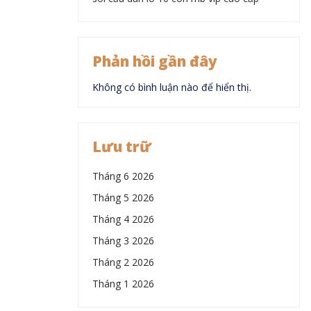
Phản hồi gần đây
Không có bình luận nào để hiển thị.
Lưu trữ
Tháng 6 2026
Tháng 5 2026
Tháng 4 2026
Tháng 3 2026
Tháng 2 2026
Tháng 1 2026