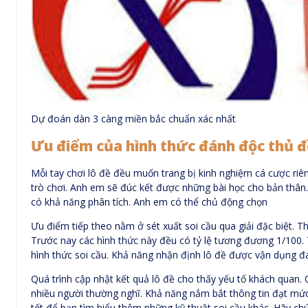
Dự đoán dàn 3 càng miền bắc chuẩn xác nhất
Ưu điểm của hình thức đánh độc thủ đ
Mỗi tay chơi lô đề đều muốn trang bị kinh nghiệm cá cược riên
trò chơi. Anh em sẽ đúc kết được những bài học cho bản thân
có khả năng phân tích. Anh em có thể chủ động chọn
Ưu điểm tiếp theo nằm ở sét xuất soi cầu qua giải đặc biệt. Th
Trước nay các hình thức này đều có tỷ lệ tương đương 1/100. T
hình thức soi cầu. Khả năng nhận định lô đề được vận dụng 
Quá trình cập nhật kết quả lô đề cho thấy yếu tố khách quan.
nhiều người thường nghĩ. Khả năng nắm bắt thông tin đạt mức
tốt để bạn tìm hiểu thêm những kỹ thuật soi cầu khác. Hãy c