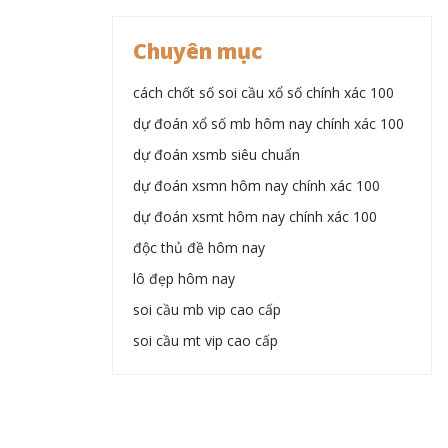
Chuyên mục
cách chốt số soi cầu xổ số chính xác 100
dự đoán xổ số mb hôm nay chính xác 100
dự đoán xsmb siêu chuẩn
dự đoán xsmn hôm nay chính xác 100
dự đoán xsmt hôm nay chính xác 100
độc thủ đề hôm nay
lô đẹp hôm nay
soi cầu mb vip cao cấp
soi cầu mt vip cao cấp