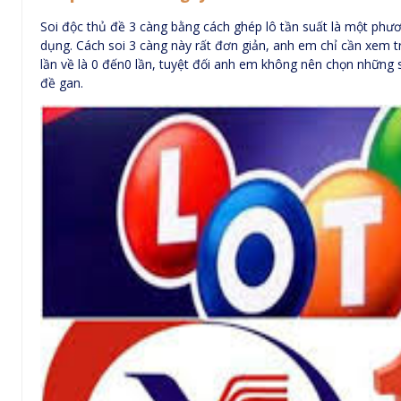
Soi độc thủ đề 3 càng bằng cách ghép lô tần suất là một phư
dụng. Cách soi 3 càng này rất đơn giản, anh em chỉ cần xem 
lần về là 0 đến0 lần, tuyệt đối anh em không nên chọn những s
đề gan.