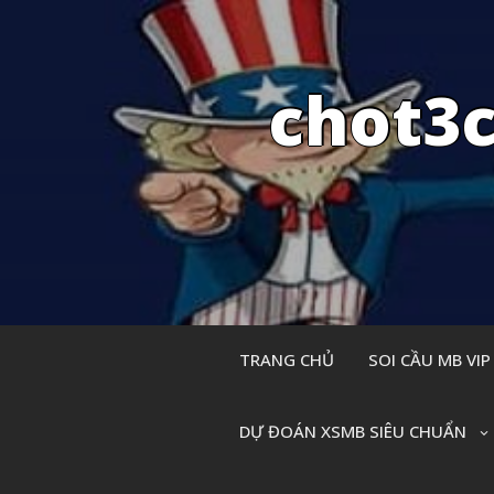
Skip
to
content
chot3
TRANG CHỦ
SOI CẦU MB VIP
DỰ ĐOÁN XSMB SIÊU CHUẨN