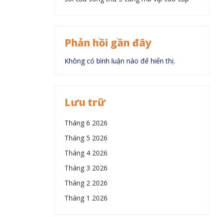
Phản hồi gần đây
Không có bình luận nào để hiển thị.
Lưu trữ
Tháng 6 2026
Tháng 5 2026
Tháng 4 2026
Tháng 3 2026
Tháng 2 2026
Tháng 1 2026