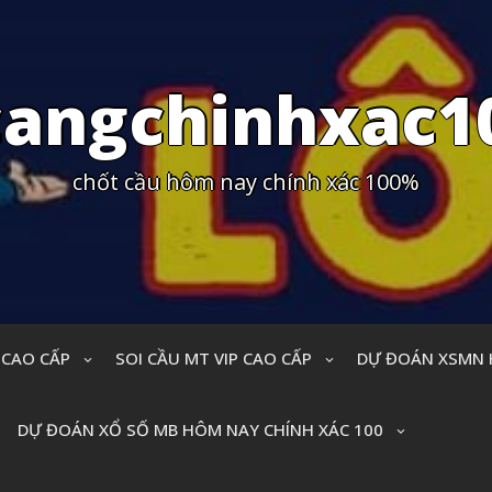
cangchinhxac1
chốt cầu hôm nay chính xác 100%
 CAO CẤP
SOI CẦU MT VIP CAO CẤP
DỰ ĐOÁN XSMN 
DỰ ĐOÁN XỔ SỐ MB HÔM NAY CHÍNH XÁC 100