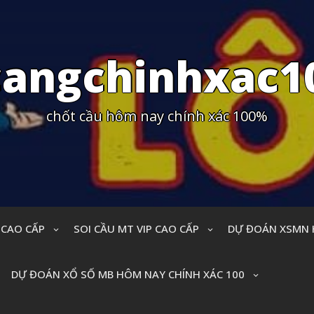
cangchinhxac1
chốt cầu hôm nay chính xác 100%
 CAO CẤP
SOI CẦU MT VIP CAO CẤP
DỰ ĐOÁN XSMN 
DỰ ĐOÁN XỔ SỐ MB HÔM NAY CHÍNH XÁC 100