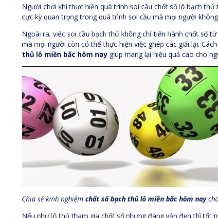
Người chơi khi thực hiện quá trình soi cầu chốt số lô bạch thủ 
cực kỳ quan trọng trong quá trình soi cầu mà mọi người không
Ngoài ra, việc soi cầu bạch thủ không chỉ tiến hành chốt số 
mà mọi người còn có thể thực hiện việc ghép các giải lại. Các
thủ lô miền bắc hôm nay
giúp mang lại hiệu quả cao cho ng
Chia sẻ kinh nghiệm
chốt số bạch thủ lô miền bắc hôm nay
cho
Nếu như lô thủ tham gia chốt số nhưng đang vận đen thì tốt 