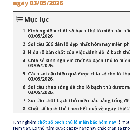
ngày 03/05/2026
Mục lục
Kinh nghiệm chốt số bạch thủ lô miền bắc h
03/05/2026
Soi cầu 666 dàn lô đẹp nhất hôm nay miễn ph
Hiểu rõ bản chất của việc đánh đề lô bạch th
Chia sẻ kinh nghiệm chốt số bạch thủ lô miề
03/05/2026.
Cách soi cầu hiệu quả được chia sẻ cho lô th
03/05/2026.
Soi cầu theo tổng đề cho lô bạch thủ được 
03/05/2026.
Soi cầu chốt bạch thủ miền bắc bằng tổng đề 
Chốt số bạch thủ theo kết quả về ngày thứ 2 
Kinh nghiệm
chốt số bạch thủ lô miền bắc hôm nay
là một
kiếm tiền. Lô thủ nắm được các kỹ năng này chắc chắn sẽ khôn