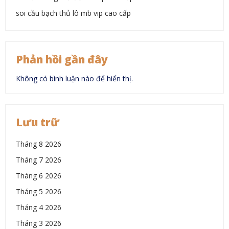
soi cầu bạch thủ lô mb vip cao cấp
Phản hồi gần đây
Không có bình luận nào để hiển thị.
Lưu trữ
Tháng 8 2026
Tháng 7 2026
Tháng 6 2026
Tháng 5 2026
Tháng 4 2026
Tháng 3 2026