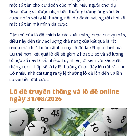
một số tiền cho dự đoán của mình. Nếu người chơi dự
đoán đúng sẽ được nhận tiền thưởng tương ứng với tiền
cược nhân với tỷ lệ thưởng, nếu dự đoán sai, người chơi sẽ
mất số tiền mà mình đã cược.
Đặc thù của lô đề chính là xác suất thắng cược cực kỳ thấp,
điều này đến từ việc lượng khả năng của kết quả là rất
nhiều mà chỉ 1 hoặc rất ít trong số đó là kết quả chính xác.
Cụ thể hơn, kết quả lô đề sẽ gồm 2 hoặc 3 số và số lượng
tổ hợp số này là rất nhiều. Tuy nhiên, đi kèm với xác suất
thắng cược thấp sẽ là tỷ lệ thưởng được đẩy lên rất rất cao.
Có nhiều nhà cái tung ra tỷ lệ thưởng lô đề lên đến 80 lần
so với tiền đặt cược.
Lô đề truyền thống và lô đề online
ngày 31/08/2026