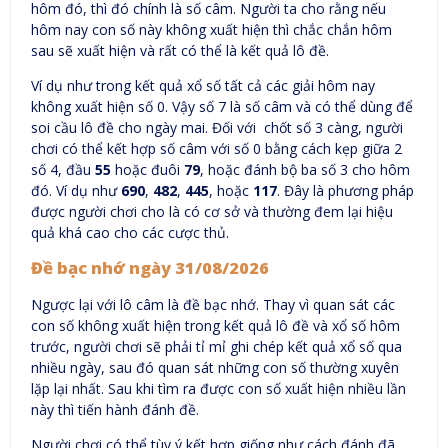
hôm đó, thì đó chính là số câm. Người ta cho rằng nếu
hôm nay con số này không xuất hiện thì chắc chắn hôm
sau sẽ xuất hiện và rất có thể là kết quả lô đề.
Ví dụ như trong kết quả xổ số tất cả các giải hôm nay
không xuất hiện số 0. Vậy số 7 là số câm và có thể dùng để
soi cầu lô đề cho ngày mai. Đối với chốt số 3 càng, người
chơi có thể kết hợp số câm với số 0 bằng cách kẹp giữa 2
số 4, đầu
55
hoặc đuôi
79
, hoặc đánh bộ ba số 3 cho hôm
đó. Ví dụ như
690
,
482
,
445
, hoặc
117
. Đây là phương pháp
được người chơi cho là có cơ sở và thường đem lại hiệu
quả khá cao cho các cược thủ.
Đề bạc nhớ ngày 31/08/2026
Ngược lại với lô câm là đề bạc nhớ. Thay vì quan sát các
con số không xuất hiện trong kết quả lô đề và xổ số hôm
trước, người chơi sẽ phải tỉ mỉ ghi chép kết quả xổ số qua
nhiều ngày, sau đó quan sát những con số thường xuyên
lặp lại nhất. Sau khi tìm ra được con số xuất hiện nhiều lần
này thì tiến hành đánh đề.
Người chơi có thể tùy ý kết hợp giống như cách đánh đã