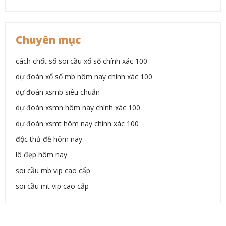
Chuyên mục
cách chốt số soi cầu xổ số chính xác 100
dự đoán xổ số mb hôm nay chính xác 100
dự đoán xsmb siêu chuẩn
dự đoán xsmn hôm nay chính xác 100
dự đoán xsmt hôm nay chính xác 100
độc thủ đề hôm nay
lô đẹp hôm nay
soi cầu mb vip cao cấp
soi cầu mt vip cao cấp