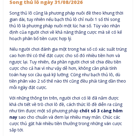
Song thủ lô ngày 31/08/2026
Song thủ lô cũng là phương pháp nuôi đề theo khung thời
gian dài, tuy nhiên nếu bạch thủ lô chỉ nuôi 1 số thì song
thủ lô là phương pháp nuôi một lúc hai số. Tùy vào nhận
định của người chơi về khả năng thắng cược mà sẽ có kế
hoạch phân bổ tiền cược hợp lý.
Nếu người chơi đánh gia một trong hai số có xác suất trúng
cao hơn thì có thể đặt cược cho số đó nhiều tiền hơn và
ngược lại. Tuy nhiên, đa phần người chơi sẽ chia đều tiền
cược cho cả hai vì như vậy dễ hơn, không cần phải tính
toán hay soi cầu quá kỹ lưỡng. Cũng như bạch thủ lô, dù
tiền phân vào 2 số thế nào thì cũng đều phải tăng dần theo
mỗi ngày đặt cược.
Với những thông tin trên, người chơi có lẽ đã nắm được
khá chi tiết về trò chơi lô đề, cách thức lô đề diễn ra cũng
như tìm được một số phương pháp
chốt số 3 càng hôm
nay
sao cho chuẩn và đem lại nhiều may mắn. Chúc các
cược thủ gặt hái nhiều tiền thưởng trong những ván cược
sắp tới.