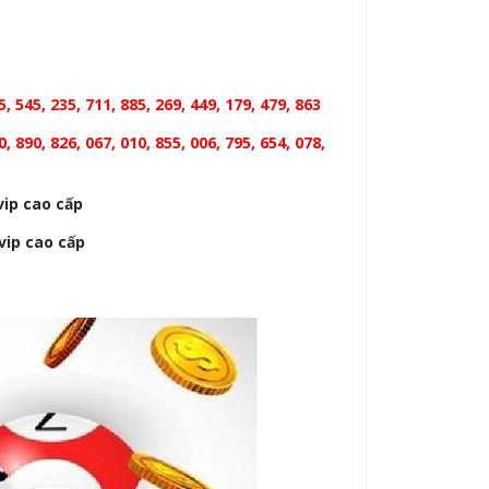
5, 545, 235, 711, 885, 269, 449, 179, 479, 863
0, 890, 826, 067, 010, 855, 006, 795, 654, 078,
vip cao cấp
vip cao cấp