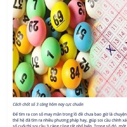
Cách chốt số 3 càng hôm nay cực chuẩn
Để tìm ra con số may mắn trong lô đề chưa bao giờ là chuyện
thế hệ đã tìm ra nhiều phương pháp hay, giúp soi cầu chính x
số cuối thì soi cầu 3 càng cũng rất phổ biến. Trong số đó, mộ