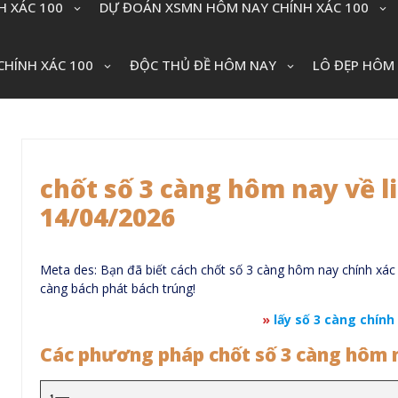
 XÁC 100
DỰ ĐOÁN XSMN HÔM NAY CHÍNH XÁC 100
CHÍNH XÁC 100
ĐỘC THỦ ĐỀ HÔM NAY
LÔ ĐẸP HÔM
chốt số 3 càng hôm nay về l
14/04/2026
Meta des: Bạn đã biết cách chốt số 3 càng hôm nay chính xác 
càng bách phát bách trúng!
»
lấy số 3 càng chính
Các phương pháp chốt số 3 càng hôm 