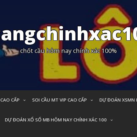
cangchinhxac1
chốt cầu hôm nay chính xác 100%
 CAO CẤP
SOI CẦU MT VIP CAO CẤP
DỰ ĐOÁN XSMN 
DỰ ĐOÁN XỔ SỐ MB HÔM NAY CHÍNH XÁC 100