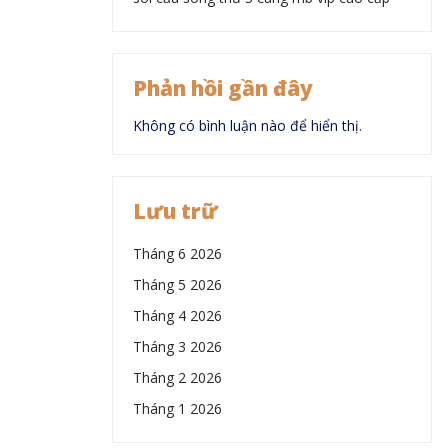
Phản hồi gần đây
Không có bình luận nào để hiển thị.
Lưu trữ
Tháng 6 2026
Tháng 5 2026
Tháng 4 2026
Tháng 3 2026
Tháng 2 2026
Tháng 1 2026