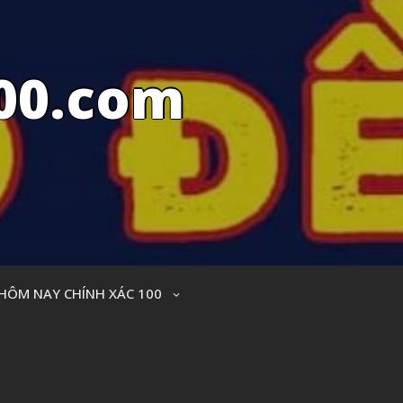
00.com
HÔM NAY CHÍNH XÁC 100