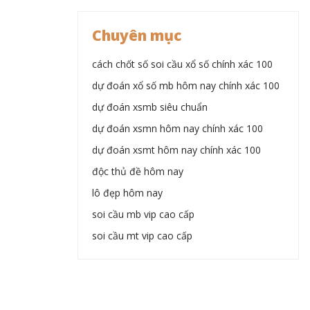
Chuyên mục
cách chốt số soi cầu xổ số chính xác 100
dự đoán xổ số mb hôm nay chính xác 100
dự đoán xsmb siêu chuẩn
dự đoán xsmn hôm nay chính xác 100
dự đoán xsmt hôm nay chính xác 100
độc thủ đề hôm nay
lô đẹp hôm nay
soi cầu mb vip cao cấp
soi cầu mt vip cao cấp