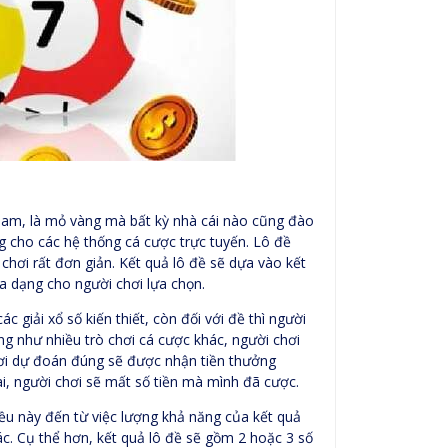
t Nam, là mỏ vàng mà bất kỳ nhà cái nào cũng đào
g cho các hệ thống cá cược trực tuyến. Lô đề
chơi rất đơn giản. Kết quả lô đề sẽ dựa vào kết
đa dạng cho người chơi lựa chọn.
c giải xổ số kiến thiết, còn đối với đề thì người
ống như nhiều trò chơi cá cược khác, người chơi
ơi dự đoán đúng sẽ được nhận tiền thưởng
ai, người chơi sẽ mất số tiền mà mình đã cược.
iều này đến từ việc lượng khả năng của kết quả
xác. Cụ thể hơn, kết quả lô đề sẽ gồm 2 hoặc 3 số