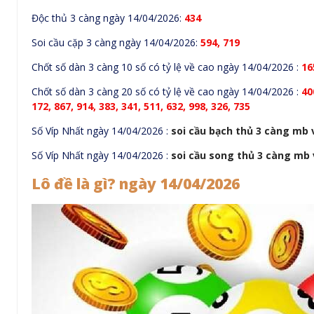
Độc thủ 3 càng ngày 14/04/2026:
434
Soi cầu cặp 3 càng ngày 14/04/2026:
594, 719
Chốt số dàn 3 càng 10 số có tỷ lệ về cao ngày 14/04/2026 :
16
Chốt số dàn 3 càng 20 số có tỷ lệ về cao ngày 14/04/2026 :
40
172, 867, 914, 383, 341, 511, 632, 998, 326, 735
Số Víp Nhất ngày 14/04/2026 :
soi cầu bạch thủ 3 càng mb 
Số Víp Nhất ngày 14/04/2026 :
soi cầu song thủ 3 càng mb 
Lô đề là gì? ngày 14/04/2026