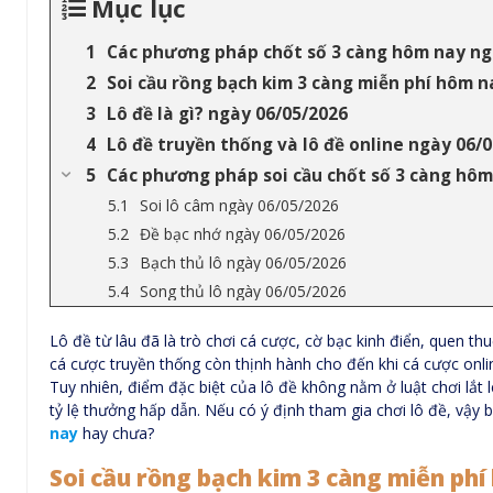
Mục lục
Các phương pháp chốt số 3 càng hôm nay ng
Soi cầu rồng bạch kim 3 càng miễn phí hôm n
Lô đề là gì? ngày 06/05/2026
Lô đề truyền thống và lô đề online ngày 06/
Các phương pháp soi cầu chốt số 3 càng hôm
Soi lô câm ngày 06/05/2026
Đề bạc nhớ ngày 06/05/2026
Bạch thủ lô ngày 06/05/2026
Song thủ lô ngày 06/05/2026
Lô đề từ lâu đã là trò chơi cá cược, cờ bạc kinh điển, quen thu
cá cược truyền thống còn thịnh hành cho đến khi cá cược onlin
Tuy nhiên, điểm đặc biệt của lô đề không nằm ở luật chơi lắt
tỷ lệ thưởng hấp dẫn. Nếu có ý định tham gia chơi lô đề, vậy
nay
hay chưa?
Soi cầu rồng bạch kim 3 càng miễn ph