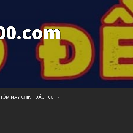
00.com
HÔM NAY CHÍNH XÁC 100