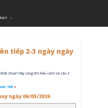
 NAY
iên tiếp 2-3 ngày ngày
nhất chưa? Hãy cùng tìm hiểu cách soi cầu 3
 xác 100
«
nay ngày 06/05/2026