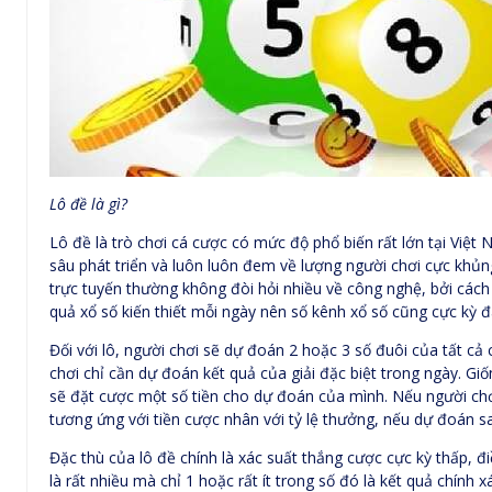
Lô đề là gì?
Lô đề là trò chơi cá cược có mức độ phổ biến rất lớn tại Việ
sâu phát triển và luôn luôn đem về lượng người chơi cực khủn
trực tuyến thường không đòi hỏi nhiều về công nghệ, bởi cách 
quả xổ số kiến thiết mỗi ngày nên số kênh xổ số cũng cực kỳ 
Đối với lô, người chơi sẽ dự đoán 2 hoặc 3 số đuôi của tất cả cá
chơi chỉ cần dự đoán kết quả của giải đặc biệt trong ngày. Gi
sẽ đặt cược một số tiền cho dự đoán của mình. Nếu người ch
tương ứng với tiền cược nhân với tỷ lệ thưởng, nếu dự đoán s
Đặc thù của lô đề chính là xác suất thắng cược cực kỳ thấp, đ
là rất nhiều mà chỉ 1 hoặc rất ít trong số đó là kết quả chính 