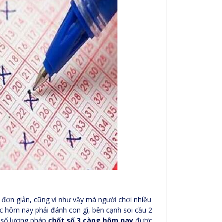
 đơn giản, cũng vì như vậy mà người chơi nhiều
ác hôm nay phải đánh con gì, bên cạnh soi cầu 2
t số lương pháp
chốt số 3 càng hôm nay
được