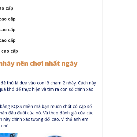
ao cấp
cao cấp
cao cấp
cao cấp
p cao cấp
 nháy nên chơi nhất ngày
c đề thủ là dựa vào con lô chạm 2 nháy. Cách này
quá khó để thực hiện và tìm ra con số chính xác
át bảng KQXS miền mà bạn muốn chốt có cặp số
hặn đầu đuôi của nó. Và theo đánh giá của các
ch này chính xác tương đối cao. Vì thế anh em
 nhé.