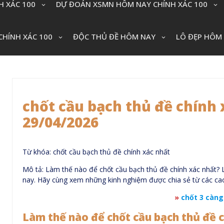
 XÁC 100
DỰ ĐOÁN XSMN HÔM NAY CHÍNH XÁC 100
CHÍNH XÁC 100
ĐỘC THỦ ĐỀ HÔM NAY
LÔ ĐẸP HÔM
chốt cầu bạch thủ đề chính 
29/04/2026
Từ khóa: chốt cầu bạch thủ đề chính xác nhất
Mô tả: Làm thế nào để chốt cầu bạch thủ đề chính xác nhất?
nay. Hãy cùng xem những kinh nghiệm được chia sẻ từ các ca
»
chốt 3 càng
Làm thế nào để chốt cầu bạch thủ đề 