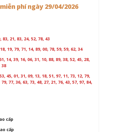
 miễn phí ngày 29/04/2026
, 83, 21, 83, 24, 52, 78, 43
 18, 19, 79, 71, 14, 89, 00, 78, 59, 59, 62, 34
61, 14, 39, 16, 06, 31, 10, 88, 89, 38, 52, 45, 28,
, 38
53, 45, 01, 31, 09, 13, 18, 51, 97, 11, 73, 12, 79,
, 79, 77, 36, 63, 73, 48, 27, 21, 76, 43, 57, 97, 84,
cao cấp
cao cấp