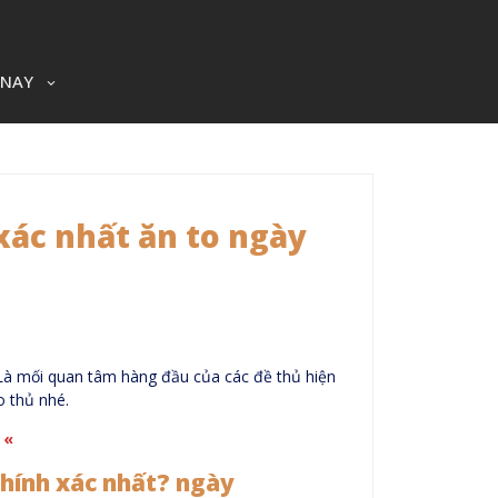
 NAY
xác nhất ăn to ngày
 Là mối quan tâm hàng đầu của các đề thủ hiện
o thủ nhé.
«
chính xác nhất? ngày