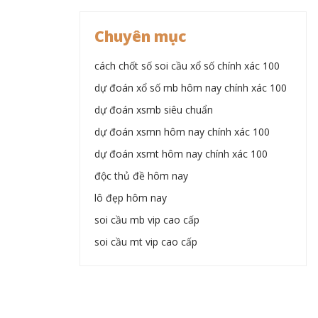
Chuyên mục
cách chốt số soi cầu xổ số chính xác 100
dự đoán xổ số mb hôm nay chính xác 100
dự đoán xsmb siêu chuẩn
dự đoán xsmn hôm nay chính xác 100
dự đoán xsmt hôm nay chính xác 100
độc thủ đề hôm nay
lô đẹp hôm nay
soi cầu mb vip cao cấp
soi cầu mt vip cao cấp