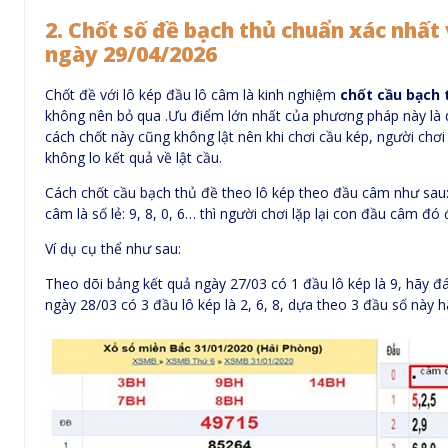
2. Chốt số đề bạch thủ chuẩn xác nhất 
ngày 29/04/2026
Chốt đề với lô kép đầu lô câm là kinh nghiệm
chốt cầu bạch 
không nên bỏ qua .Ưu điểm lớn nhất của phương pháp này là dễ 
cách chốt này cũng không lật nên khi chơi cầu kép, người chơi
không lo kết quả về lật cầu.
Cách chốt cầu bạch thủ đề theo lô kép theo đầu câm như sau:
câm là số lẻ: 9, 8, 0, 6… thì người chơi lặp lại con đầu câm đó
Ví dụ cụ thể như sau:
Theo dõi bảng kết quả ngày 27/03 có 1 đầu lô kép là 9, hãy 
ngày 28/03 có 3 đầu lô kép là 2, 6, 8, dựa theo 3 đầu số này 