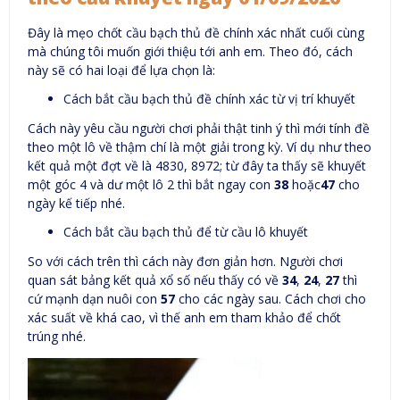
Đây là mẹo chốt cầu bạch thủ đề chính xác nhất cuối cùng
mà chúng tôi muốn giới thiệu tới anh em. Theo đó, cách
này sẽ có hai loại để lựa chọn là:
Cách bắt cầu bạch thủ đề chính xác từ vị trí khuyết
Cách này yêu cầu người chơi phải thật tinh ý thì mới tính đề
theo một lô về thậm chí là một giải trong kỳ. Ví dụ như theo
kết quả một đợt về là 4830, 8972; từ đây ta thấy sẽ khuyết
một góc 4 và dư một lô 2 thì bắt ngay con
38
hoặc
47
cho
ngày kế tiếp nhé.
Cách bắt cầu bạch thủ để từ cầu lô khuyết
So với cách trên thì cách này đơn giản hơn. Người chơi
quan sát bảng kết quả xổ số nếu thấy có về
34
,
24
,
27
thì
cứ mạnh dạn nuôi con
57
cho các ngày sau. Cách chơi cho
xác suất về khá cao, vì thế anh em tham khảo để chốt
trúng nhé.