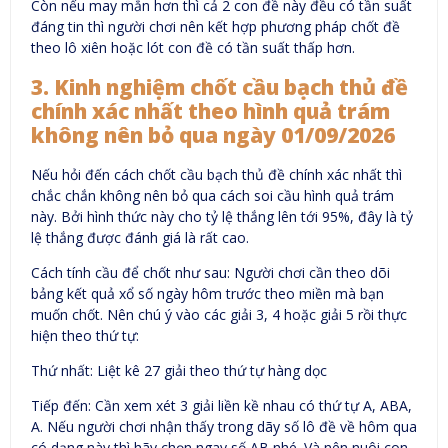
Còn nếu may mắn hơn thì cả 2 con đề này đều có tần suất
đáng tin thì người chơi nên kết hợp phương pháp chốt đề
theo lô xiên hoặc lót con đề có tần suất thấp hơn.
3. Kinh nghiệm chốt cầu bạch thủ đề
chính xác nhất theo hình quả trám
không nên bỏ qua ngày 01/09/2026
Nếu hỏi đến cách chốt cầu bạch thủ đề chính xác nhất thì
chắc chắn không nên bỏ qua cách soi cầu hình quả trám
này. Bởi hình thức này cho tỷ lệ thắng lên tới 95%, đây là tỷ
lệ thắng được đánh giá là rất cao.
Cách tính cầu để chốt như sau: Người chơi cần theo dõi
bảng kết quả xổ số ngày hôm trước theo miền mà bạn
muốn chốt. Nên chú ý vào các giải 3, 4 hoặc giải 5 rồi thực
hiện theo thứ tự:
Thứ nhất: Liệt kê 27 giải theo thứ tự hàng dọc
Tiếp đến: Cần xem xét 3 giải liền kề nhau có thứ tự A, ABA,
A. Nếu người chơi nhận thấy trong dãy số lô đề về hôm qua
có dạng này thì hãy chọn ngay số AB nhé. Và nên nuôi con