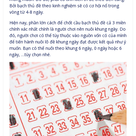
Bởi bạch thủ đề theo kinh nghiệm sẽ có cơ hội nổ trong
vòng từ 4-8 ngày.
Hiện nay, phần lớn cách để chốt cầu bạch thủ đề cả 3 miền
chính xác nhất chính là người chơi nên nuôi khung ngày. Do
đó, người chơi có thể tùy thuộc vào nguồn vốn có của mình
để tiến hành nuôi lô đề khung ngày đạt được kết quả như ý
muốn. Bạn có thể nuôi theo khung 6 ngày, 0 ngày hoặc 6
ngày, …tùy chọn nhé.