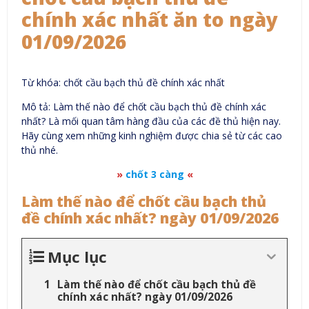
chính xác nhất ăn to ngày
01/09/2026
Từ khóa: chốt cầu bạch thủ đề chính xác nhất
Mô tả: Làm thế nào để chốt cầu bạch thủ đề chính xác
nhất? Là mối quan tâm hàng đầu của các đề thủ hiện nay.
Hãy cùng xem những kinh nghiệm được chia sẻ từ các cao
thủ nhé.
»
chốt 3 càng
«
Làm thế nào để chốt cầu bạch thủ
đề chính xác nhất? ngày 01/09/2026
Mục lục
Làm thế nào để chốt cầu bạch thủ đề
chính xác nhất? ngày 01/09/2026