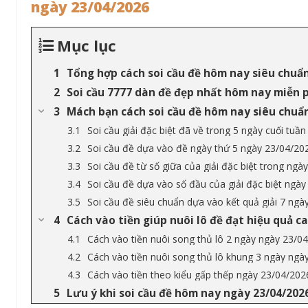
ngày 23/04/2026
Mục lục
Tổng hợp cách soi cầu đề hôm nay siêu chuẩn
Soi cầu 7777 dàn đề đẹp nhất hôm nay miễn 
Mách bạn cách soi cầu đề hôm nay siêu chuẩ
Soi cầu giải đặc biệt đã về trong 5 ngày cuối tuầ
Soi cầu đề dựa vào đề ngày thứ 5 ngày 23/04/20
Soi cầu đề từ số giữa của giải đặc biệt trong ng
Soi cầu đề dựa vào số đầu của giải đặc biệt ngày
Soi cầu đề siêu chuẩn dựa vào kết quả giải 7 ngà
Cách vào tiền giúp nuôi lô đề đạt hiệu quả c
Cách vào tiền nuôi song thủ lô 2 ngày ngày 23/0
Cách vào tiền nuôi song thủ lô khung 3 ngày ngà
Cách vào tiền theo kiểu gấp thếp ngày 23/04/202
Lưu ý khi soi cầu đề hôm nay ngày 23/04/202