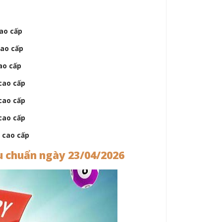
cao cấp
cao cấp
ao cấp
cao cấp
cao cấp
cao cấp
p cao cấp
u chuẩn ngày 23/04/2026