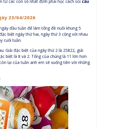
n từ các con số nhất định phải học cách soi
cầu
ày 23/04/2026
 ngày đầu tuần để làm tổng đề nuôi khung 5
 đặc biệt ngày thứ hai, ngày thứ 3 cộng với nhau
y cuối tuần.
: Giải đặc biệt của ngày thứ 2 là 25822, giải
ặc biệt là 8 và 2. Tổng của chúng là 11 lớn hơn
 còn lại của tuần anh em sẽ xuống tiền với những
6