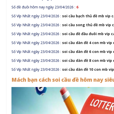
Số đề đuôi hôm nay ngày 23/04/2026 :
6
Số Víp Nhất ngày 23/04/2026 :
soi cầu bạch thủ đề mb vip 
Số Víp Nhất ngày 23/04/2026 :
soi cầu song thủ đề mb vip 
Số Víp Nhất ngày 23/04/2026 :
soi cầu đề đầu đuôi mb vip c
Số Víp Nhất ngày 23/04/2026 :
soi cầu dàn đề 4 con mb vip 
Số Víp Nhất ngày 23/04/2026 :
soi cầu dàn đề 6 con mb vip 
Số Víp Nhất ngày 23/04/2026 :
soi cầu dàn đề 8 con mb vip 
Số Víp Nhất ngày 23/04/2026 :
soi cầu dàn đề 10 con mb vi
Mách bạn cách soi cầu đề hôm nay siê