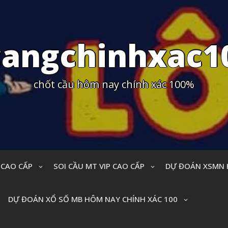
cangchinhxac1
chốt cầu hôm nay chính xác 100%
 CAO CẤP
SOI CẦU MT VIP CAO CẤP
DỰ ĐOÁN XSMN 
DỰ ĐOÁN XỔ SỐ MB HÔM NAY CHÍNH XÁC 100