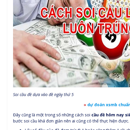
Soi cầu đề dựa vào đề ngày thứ 5
»
dự đoán xsmb chuẩn
Đây cũng là một trong số những cách soi
cầu đề hôm nay si
bước soi cầu khá đơn giản nên ai cũng có thể thực hiện được.