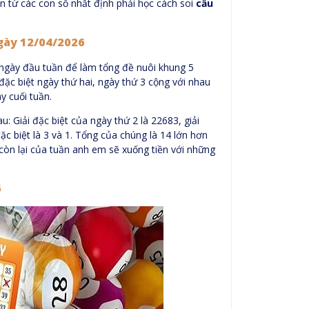
n từ các con số nhất định phải học cách soi
cầu
ày 12/04/2026
 ngày đầu tuần để làm tổng đề nuôi khung 5
 đặc biệt ngày thứ hai, ngày thứ 3 cộng với nhau
y cuối tuần.
: Giải đặc biệt của ngày thứ 2 là 22683, giải
ặc biệt là 3 và 1. Tổng của chúng là 14 lớn hơn
 còn lại của tuần anh em sẽ xuống tiền với những
6