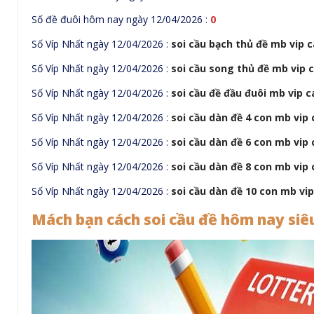
Số đề đuôi hôm nay ngày 12/04/2026 :
0
Số Víp Nhất ngày 12/04/2026 :
soi cầu bạch thủ đề mb vip 
Số Víp Nhất ngày 12/04/2026 :
soi cầu song thủ đề mb vip 
Số Víp Nhất ngày 12/04/2026 :
soi cầu đề đầu đuôi mb vip c
Số Víp Nhất ngày 12/04/2026 :
soi cầu dàn đề 4 con mb vip 
Số Víp Nhất ngày 12/04/2026 :
soi cầu dàn đề 6 con mb vip 
Số Víp Nhất ngày 12/04/2026 :
soi cầu dàn đề 8 con mb vip 
Số Víp Nhất ngày 12/04/2026 :
soi cầu dàn đề 10 con mb vi
Mách bạn cách soi cầu đề hôm nay siê