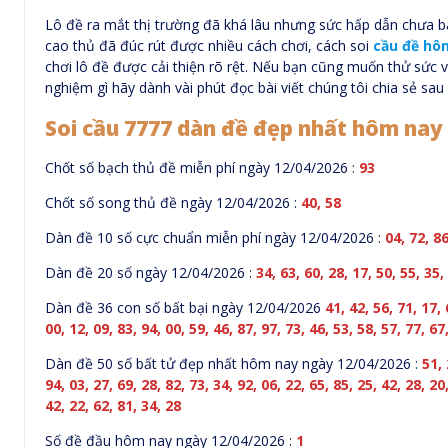
Lô đề ra mắt thị trường đã khá lâu nhưng sức hấp dẫn chưa ba
cao thủ đã đúc rút được nhiều cách chơi, cách soi
cầu đề hô
chơi lô đề được cải thiện rõ rệt. Nếu bạn cũng muốn thử sức
nghiệm gì hãy dành vài phút đọc bài viết chúng tôi chia sẻ sau
Soi cầu 7777 dàn đề đẹp nhất hôm nay
Chốt số bạch thủ đề miễn phí ngày 12/04/2026 :
93
Chốt số song thủ đề ngày 12/04/2026 :
40, 58
Dàn đề 10 số cực chuẩn miễn phí ngày 12/04/2026 :
04, 72, 86
Dàn đề 20 số ngày 12/04/2026 :
34, 63, 60, 28, 17, 50, 55, 35,
Dàn đề 36 con số bất bại ngày 12/04/2026
41, 42, 56, 71, 17, 
00, 12, 09, 83, 94, 00, 59, 46, 87, 97, 73, 46, 53, 58, 57, 77, 67
Dàn đề 50 số bất tử đẹp nhất hôm nay ngày 12/04/2026 :
51, 
94, 03, 27, 69, 28, 82, 73, 34, 92, 06, 22, 65, 85, 25, 42, 28, 20
42, 22, 62, 81, 34, 28
Số đề đầu hôm nay ngày 12/04/2026 :
1