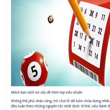
Mách bạn cách soi cầu đề hôm nay siêu chuẩn
Không thể phủ nhận rằng, trò chơi lô đề luôn chứa đựng nhiều
đều tuân theo những nguyên tắc nhất định. Vì thế, nếu đánh đề