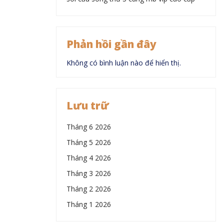
Phản hồi gần đây
Không có bình luận nào để hiển thị.
Lưu trữ
Tháng 6 2026
Tháng 5 2026
Tháng 4 2026
Tháng 3 2026
Tháng 2 2026
Tháng 1 2026