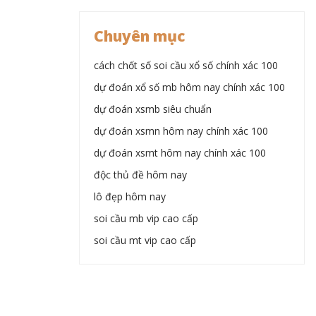
Chuyên mục
cách chốt số soi cầu xổ số chính xác 100
dự đoán xổ số mb hôm nay chính xác 100
dự đoán xsmb siêu chuẩn
dự đoán xsmn hôm nay chính xác 100
dự đoán xsmt hôm nay chính xác 100
độc thủ đề hôm nay
lô đẹp hôm nay
soi cầu mb vip cao cấp
soi cầu mt vip cao cấp