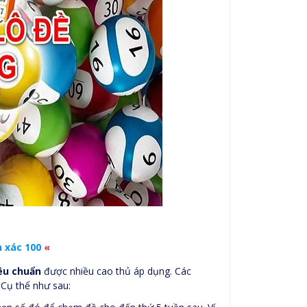
 xác 100
«
êu chuẩn
được nhiều cao thủ áp dụng. Các
 Cụ thể như sau: