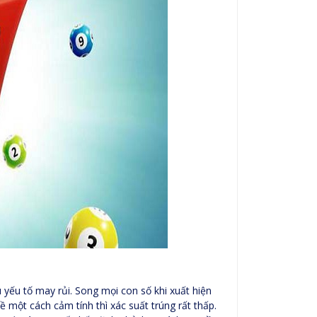
 yếu tố may rủi. Song mọi con số khi xuất hiện
 một cách cảm tính thì xác suất trúng rất thấp.