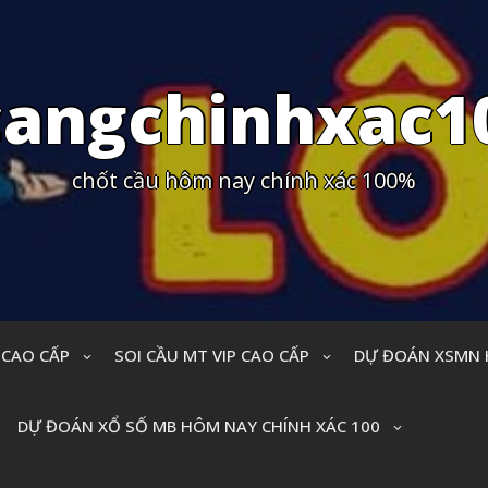
cangchinhxac1
chốt cầu hôm nay chính xác 100%
 CAO CẤP
SOI CẦU MT VIP CAO CẤP
DỰ ĐOÁN XSMN 
DỰ ĐOÁN XỔ SỐ MB HÔM NAY CHÍNH XÁC 100