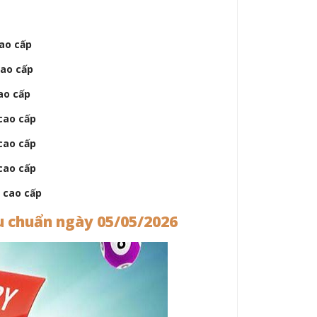
cao cấp
cao cấp
ao cấp
cao cấp
cao cấp
cao cấp
p cao cấp
u chuẩn ngày 05/05/2026