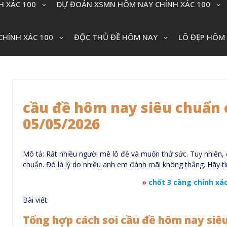
 XÁC 100
DỰ ĐOÁN XSMN HÔM NAY CHÍNH XÁC 100
CHÍNH XÁC 100
ĐỘC THỦ ĐỀ HÔM NAY
LÔ ĐẸP HÔM
cầu đề hôm nay siêu chuẩn 
05/05/2026
Mô tả: Rất nhiều người mê lô đề và muốn thử sức. Tuy nhiên, 
chuẩn. Đó là lý do nhiều anh em đánh mãi không thắng. Hãy tìm
»
chốt 3 càng chính xá
Bài viết:
Tổng hợp cách soi cầu đề hôm nay siêu