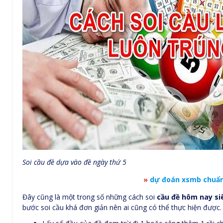
Soi cầu đề dựa vào đề ngày thứ 5
»
dự đoán xsmb chuẩn
Đây cũng là một trong số những cách soi
cầu đề hôm nay si
bước soi cầu khá đơn giản nên ai cũng có thể thực hiện được.