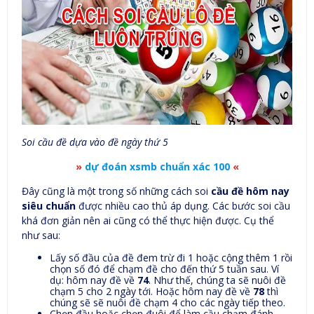
Soi cầu đề dựa vào đề ngày thứ 5
»
dự đoán xsmb chuẩn xác 100
«
Đây cũng là một trong số những cách soi
cầu đề hôm nay
siêu chuẩn
được nhiều cao thủ áp dụng. Các bước soi cầu
khá đơn giản nên ai cũng có thể thực hiện được. Cụ thể
như sau:
Lấy số đầu của đề đem trừ đi 1 hoặc cộng thêm 1 rồi
chọn số đó để chạm đề cho đến thứ 5 tuần sau. Ví
dụ: hôm nay đề về
74
. Như thế, chúng ta sẽ nuôi đề
chạm 5 cho 2 ngày tới. Hoặc hôm nay đề về
78
thì
chúng sẽ sẽ nuôi đề chạm 4 cho các ngày tiếp theo.
Chọn đầu hoặc chọn đuôi để làm cầu chạm đánh