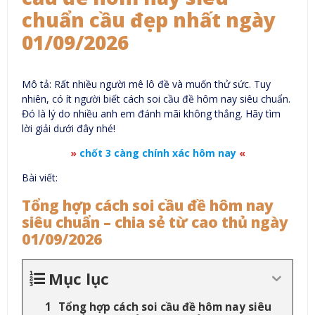
chuẩn cầu đẹp nhất ngày
01/09/2026
Mô tả: Rất nhiều người mê lô đề và muốn thử sức. Tuy
nhiên, có ít người biết cách soi cầu đề hôm nay siêu chuẩn.
Đó là lý do nhiều anh em đánh mãi không thắng. Hãy tìm
lời giải dưới đây nhé!
»
chốt 3 càng chính xác hôm nay
«
Bài viết:
Tổng hợp cách soi cầu đề hôm nay
siêu chuẩn – chia sẻ từ cao thủ ngày
01/09/2026
Mục lục
Tổng hợp cách soi cầu đề hôm nay siêu