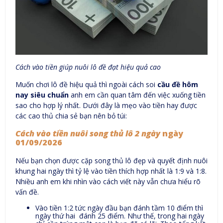
Cách vào tiền giúp nuôi lô đề đạt hiệu quả cao
Muốn chơi lô đề hiệu quả thì ngoài cách soi
cầu đề hôm
nay siêu chuẩn
anh em cần quan tâm đến việc xuống tiền
sao cho hợp lý nhất. Dưới đây là mẹo vào tiền hay được
các cao thủ chia sẻ bạn nên bỏ túi:
Cách vào tiền nuôi song thủ lô 2 ngày
ngày
01/09/2026
Nếu bạn chọn được cặp song thủ lô đẹp và quyết định nuôi
khung hai ngày thì tỷ lệ vào tiền thích hợp nhất là 1:9 và 1:8.
Nhiều anh em khi nhìn vào cách viết này vẫn chưa hiểu rõ
vấn đề.
Vào tiền 1:2 tức ngày đầu bạn đánh tầm 10 điểm thì
ngày thứ hai đánh 25 điểm. Như thế, trong hai ngày