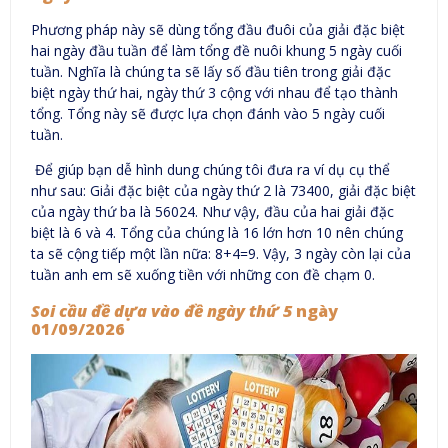
Phương pháp này sẽ dùng tổng đầu đuôi của giải đặc biệt
hai ngày đầu tuần để làm tổng đề nuôi khung 5 ngày cuối
tuần. Nghĩa là chúng ta sẽ lấy số đầu tiên trong giải đặc
biệt ngày thứ hai, ngày thứ 3 cộng với nhau để tạo thành
tổng. Tổng này sẽ được lựa chọn đánh vào 5 ngày cuối
tuần.
Để giúp bạn dễ hình dung chúng tôi đưa ra ví dụ cụ thể
như sau: Giải đặc biệt của ngày thứ 2 là 73400, giải đặc biệt
của ngày thứ ba là 56024. Như vậy, đầu của hai giải đặc
biệt là 6 và 4. Tổng của chúng là 16 lớn hơn 10 nên chúng
ta sẽ cộng tiếp một lần nữa: 8+4=9. Vậy, 3 ngày còn lại của
tuần anh em sẽ xuống tiền với những con đề chạm 0.
Soi cầu đề dựa vào đề ngày thứ 5
ngày
01/09/2026