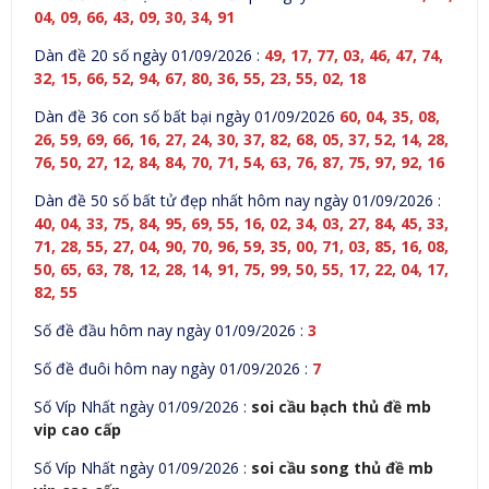
04, 09, 66, 43, 09, 30, 34, 91
Dàn đề 20 số ngày 01/09/2026 :
49, 17, 77, 03, 46, 47, 74,
32, 15, 66, 52, 94, 67, 80, 36, 55, 23, 55, 02, 18
Dàn đề 36 con số bất bại ngày 01/09/2026
60, 04, 35, 08,
26, 59, 69, 66, 16, 27, 24, 30, 37, 82, 68, 05, 37, 52, 14, 28,
76, 50, 27, 12, 84, 84, 70, 71, 54, 63, 76, 87, 75, 97, 92, 16
Dàn đề 50 số bất tử đẹp nhất hôm nay ngày 01/09/2026 :
40, 04, 33, 75, 84, 95, 69, 55, 16, 02, 34, 03, 27, 84, 45, 33,
71, 28, 55, 27, 04, 90, 70, 96, 59, 35, 00, 71, 03, 85, 16, 08,
50, 65, 63, 78, 12, 28, 14, 91, 75, 99, 50, 55, 17, 22, 04, 17,
82, 55
Số đề đầu hôm nay ngày 01/09/2026 :
3
Số đề đuôi hôm nay ngày 01/09/2026 :
7
Số Víp Nhất ngày 01/09/2026 :
soi cầu bạch thủ đề mb
vip cao cấp
Số Víp Nhất ngày 01/09/2026 :
soi cầu song thủ đề mb