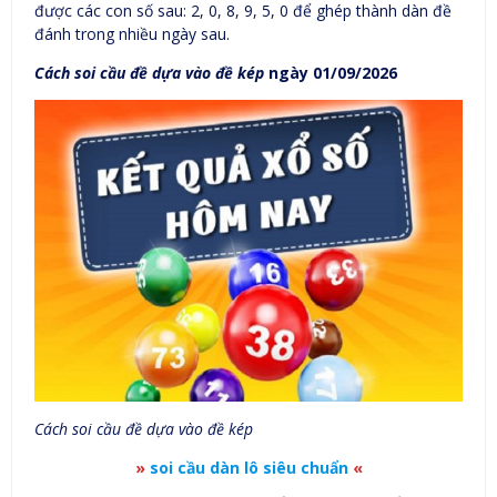
được các con số sau: 2, 0, 8, 9, 5, 0 để ghép thành dàn đề
đánh trong nhiều ngày sau.
Cách soi cầu đề dựa vào đề kép
ngày 01/09/2026
Cách soi cầu đề dựa vào đề kép
»
soi cầu dàn lô siêu chuẩn
«