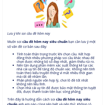
Lưu ý khi soi cầu đề hôm nay
Muốn soi
cầu đề hôm nay siêu chuẩn
bạn cần lưu ý một
số vấn đề cơ bản sau đây:
Tính toán thận trọng trước khi chọn cầu. Kết hợp
đồng thời nhiều phương pháp soi cầu khác nhau để
chọn được những bộ số đẹp nhất, giảm thiểu rủi ro.
Nên tận dụng phần mềm xác suất thống kê tại các
nhà cái uy tín để tăng độ chuẩn xác. Không nên tính
toán theo kiểu truyền thống vì mất nhiều thời gian
mà rất dễ nhầm lẫn.
Phân phối nguồn vốn hợp lý, chơi lô đề tốt nhất
không nên liều lĩnh.
Chọn nhà cái uy tín để được bảo mật thông tin tuyệt
đối, được thanh toán tiền bạc sòng phẳng.
Trên đây là hướng dẫn cách soi
cầu đề hôm nay siêu
chuẩn
anh em nào cũng nên biết và nên thử. Không có