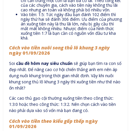
chỉ cần trúng một con là bạn đã có lãi. Theo tổng kết
của các chuyên gia, cách vào tiền này không thu lãi
cao nhưng an toàn và không phải bỏ nhiều vốn.
Vào tiền: 1:5: Tức ngày đầu bạn đánh 102 điểm thì
ngày thứ hai sẽ đánh 306 điểm. Ưu điểm của phương
án xuống tiền này là thu lãi lớn, nếu bị gãy cầu thì
mất mát không nhiều. Nhược điểm của hình thức
xuống tiền 1:7 là bạn cần có nguồn vốn đầu tư kha
khá.
Cách vào tiền nuôi song thủ lô khung 3 ngày
ngày 01/09/2026
Soi
cầu đề hôm nay siêu chuẩn
sẽ giúp bạn tìm ra con số
đẹp nhất. Để nâng cao cơ hội chiến thắng anh em nên áp
dụng nuôi khung trong thời gian nhất định. Vậy khi nuôi
khung song thủ lô khung 3 ngày thì xuống tiền như thế nào
ổn nhất?
Các cao thủ gạo cội thường xuống tiền theo công thức:
1:3:0 hoặc theo công thức: 1:3:2. Nên chọn cách vào tiền
nào phải dựa vào số vốn mà bạn đang có.
Cách vào tiền theo kiểu gấp thếp
ngày
01/09/2026