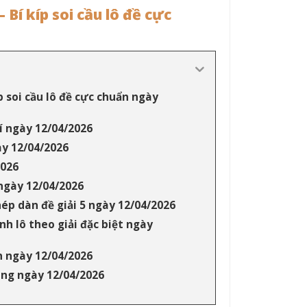
 Bí kíp soi cầu lô đề cực
íp soi cầu lô đề cực chuẩn ngày
í ngày 12/04/2026
ày 12/04/2026
2026
 ngày 12/04/2026
ép dàn đề giải 5 ngày 12/04/2026
ính lô theo giải đặc biệt ngày
n ngày 12/04/2026
ổng ngày 12/04/2026