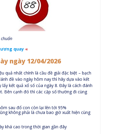
c chuẩn
rương quay
«
ngày ngày 12/04/2026
ệu quả nhất chính là cầu đề giải đặc biệt – bạch
đánh đề vào ngày hôm nay thì hãy dựa vào kết
 lấy kết quả xổ số của ngày 8. Đây là cách đánh
ệt. Bên cạnh đó thì các cặp số thường đi cùng
hôm sau đổ con còn lại lên tới 95%
cũng không phải là chưa bao giờ xuất hiện cùng
này khá cao trong thời gian gần đây