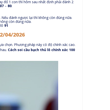
y đổ 1 con thì hôm sau nhất định phải đánh 2
07
–
80
.
p. Nếu đánh ngược lại thì không còn đúng nữa.
 không còn đúng nữa.
 lô
91
12/04/2026
ựa chọn. Phương pháp này có độ chính xác cao.
 nhau.
Cách soi cầu bạch thủ lô chính xác 100