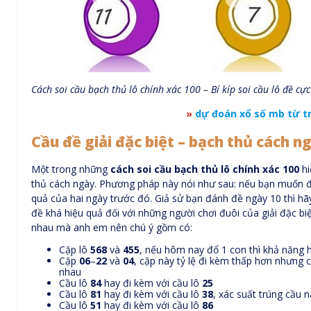
Cách soi cầu bạch thủ lô chính xác 100 – Bí kíp soi cầu lô đề cự
»
dự đoán xổ số mb từ t
Cầu đề giải đặc biệt – bạch thủ cách 
Một trong những
cách soi cầu bạch thủ lô chính xác 100
hi
thủ cách ngày. Phương pháp này nói như sau: nếu bạn muốn 
quả của hai ngày trước đó. Giả sử bạn đánh đề ngày 10 thì hãy
đề khá hiệu quả đối với những người chơi đuôi của giải đặc bi
nhau mà anh em nên chú ý gồm có:
Cặp lô
568
và
455
, nếu hôm nay đổ 1 con thì khả năng 
Cặp
06
–
22
và
04
, cặp này tỷ lệ đi kèm thấp hơn nhưng 
nhau
Cầu lô
84
hay đi kèm với cầu lô
25
Cầu lô
81
hay đi kèm với cầu lô
38
, xác suất trúng cầu 
Cầu lô
51
hay đi kèm với cầu lô
86