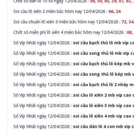
Chốt số dàn lô 10 số ngày 12/04/2026 :
08, 50, 65, 39, 07, 83, 
Soi cầu lô xiên 2 miền bắc hôm nay 12/04/2026 :
66, 24
Soi cầu chuẩn lô xiên 3 miền bắc hôm nay 12/04/2026 :
72, 34
Chốt số miễn phí lô xiên 4 miền bắc hôm nay 12/04/2026 :
68,
Số Víp Nhất ngày 12/04/2026 :
soi cầu bạch thủ lô mb vip c
Số Víp Nhất ngày 12/04/2026 :
soi cầu song thủ lô mb vip c
Số Víp Nhất ngày 12/04/2026 :
soi cầu bạch thủ lô kép mb v
Số Víp Nhất ngày 12/04/2026 :
soi cầu song thủ lô kép mb 
Số Víp Nhất ngày 12/04/2026 :
soi cầu bạch thủ lô 2 nháy m
Số Víp Nhất ngày 12/04/2026 :
soi cầu lô xiên 2 mb vip cao 
Số Víp Nhất ngày 12/04/2026 :
soi cầu lô xiên 3 mb vip cao 
Số Víp Nhất ngày 12/04/2026 :
soi cầu lô xiên 4 mb vip cao 
Số Víp Nhất ngày 12/04/2026 :
soi cầu dàn lô 4 con mb vip 