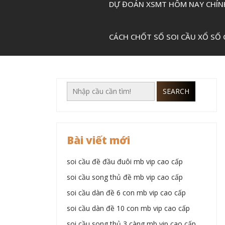
DỰ ĐOÁN XSMT HÔM NAY CHÍNH
CÁCH CHỐT SỐ SOI CẦU XỔ SỐ 
SEARCH
Bài viết mới
soi cầu đề đầu đuôi mb vip cao cấp
soi cầu song thủ đề mb vip cao cấp
soi cầu dàn đề 6 con mb vip cao cấp
soi cầu dàn đề 10 con mb vip cao cấp
soi cầu song thủ 3 càng mb vip cao cấp