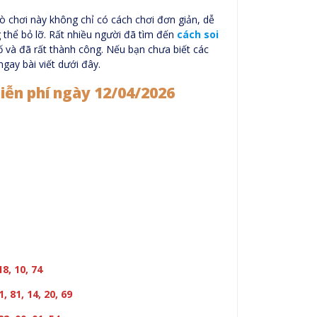
ò chơi này không chỉ có cách chơi đơn giản, dễ
 thể bỏ lỡ. Rất nhiều người đã tìm đến
cách soi
số và đã rất thành công. Nếu bạn chưa biết các
gay bài viết dưới đây.
iễn phí ngày 12/04/2026
18, 10, 74
1, 81, 14, 20, 69