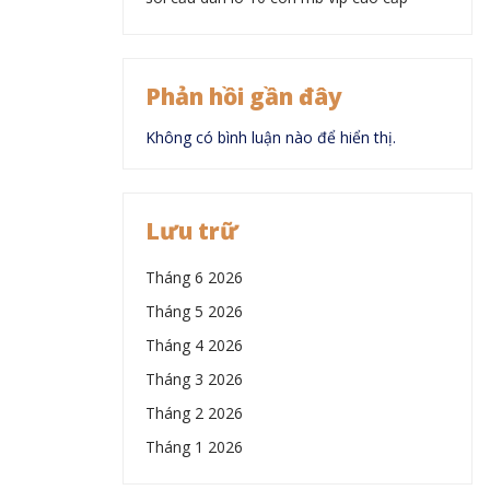
Phản hồi gần đây
Không có bình luận nào để hiển thị.
Lưu trữ
Tháng 6 2026
Tháng 5 2026
Tháng 4 2026
Tháng 3 2026
Tháng 2 2026
Tháng 1 2026