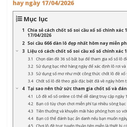
hay ngày 17/04/2026
Mục lục
Chia sẻ cách chốt số soi cầu xổ số chính xác
17/04/2026
Soi cầu 666 dàn lô đẹp nhất hôm nay miễn ph
Liệu có cách chốt số soi cầu xổ số chính xác
Chọn dàn đề 36 số bất bại để tham gia xổ số lô 
Sử dụng bạc nhớ hàng ngày để xác định lô rơi v
Sử dụng số mơ như một công thức chốt lô đề xổ
Chốt số lô đề theo giải đặc biệt đã về ngày hôm
Tại sao nên thử sức tham gia chốt số và đán
Lô đề xổ số online có thể dễ dàng truy cập ngày
Bạn có tùy chọn chơi miễn phí tại nhiều sòng bạc
Tiền thưởng và khuyến mãi hào phóng hơn so với 
Bạn có thể đánh bạc ẩn danh nếu bạn muốn ngà
Chơi lô đề trực tuyến thuận tiện miễn là thiết bị 