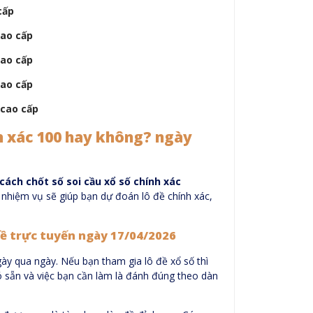
cấp
cao cấp
cao cấp
cao cấp
 cao cấp
nh xác 100 hay không? ngày
cách chốt số soi cầu xổ số chính xác
 nhiệm vụ sẽ giúp bạn dự đoán lô đề chính xác,
 đề trực tuyến ngày 17/04/2026
y qua ngày. Nếu bạn tham gia lô đề xổ số thì
 sẵn và việc bạn cần làm là đánh đúng theo dàn