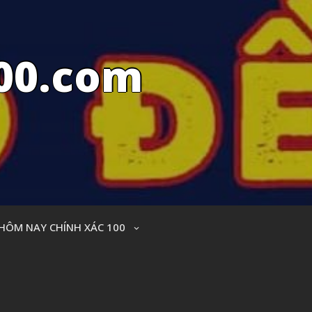
00.com
HÔM NAY CHÍNH XÁC 100