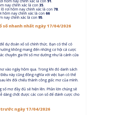
rơi hôm nay chính xác là con
91
.
ôm nay chính xác là con
35
.
 lô rơi hôm nay chính xác là con
78
.
ơi hôm nay chính xác là con
66
ôm nay chính xác là con
95
.
ổ số nhanh nhất ngày 17/04/2026
để dự đoán xổ số chính thức. Bạn có thể có
 thường không mang đến những cơ hội cá cược
 các chuyên gia thì số mơ dường như là cánh cửa
ã mơ vào ngày hôm qua. Trong khi đó danh sách
 Điều này cũng đồng nghĩa với việc bạn có thể
u khi đối chiếu thành công giấc mơ của mình.
ng số mơ đầy đủ sẽ hiện lên. Phần lớn chúng sẽ
 dễ dàng chốt được các con số để đánh cược cho
m trước ngày 17/04/2026