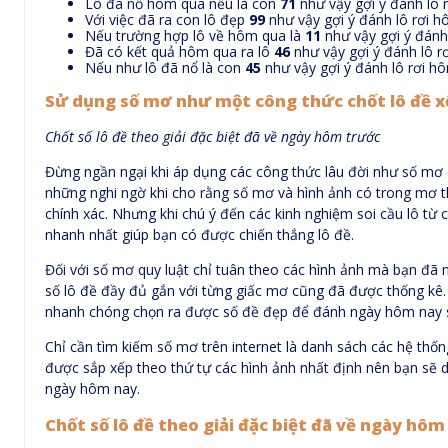
Lô đã nổ hôm qua nếu là con
71
như vậy gợi ý đánh lô 
Với việc đã ra con lô đẹp
99
như vậy gợi ý đánh lô rơi h
Nếu trường hợp lô về hôm qua là
11
như vậy gợi ý đánh
Đã có kết quả hôm qua ra lô
46
như vậy gợi ý đánh lô r
Nếu như lô đã nổ là con
45
như vậy gợi ý đánh lô rơi h
Sử dụng số mơ như một công thức chốt lô đề x
Chốt số lô đề theo giải đặc biệt đã về ngày hôm trước
Đừng ngần ngại khi áp dụng các công thức lâu đời như số mơ 
những nghi ngờ khi cho rằng số mơ và hình ảnh có trong mơ
chính xác. Nhưng khi chú ý đến các kinh nghiệm soi cầu lô từ
nhanh nhất giúp bạn có được chiến thắng lô đề.
Đối với số mơ quy luật chỉ tuân theo các hình ảnh mà bạn đ
số lô đề đầy đủ gắn với từng giấc mơ cũng đã được thống kê.
nhanh chóng chọn ra được số đề đẹp để đánh ngày hôm nay sa
Chỉ cần tìm kiếm số mơ trên internet là danh sách các hệ thố
được sắp xếp theo thứ tự các hình ảnh nhất định nên bạn sẽ
ngày hôm nay.
Chốt số lô đề theo giải đặc biệt đã về ngày hô