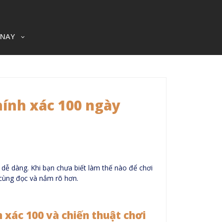
 NAY
hính xác 100 ngày
 dễ dàng. Khi bạn chưa biết làm thế nào để chơi
 cùng đọc và nắm rõ hơn.
h xác 100 và chiến thuật chơi