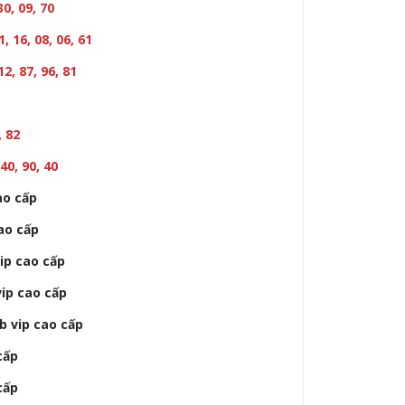
30, 09, 70
1, 16, 08, 06, 61
12, 87, 96, 81
, 82
 40, 90, 40
ao cấp
ao cấp
ip cao cấp
vip cao cấp
b vip cao cấp
cấp
cấp