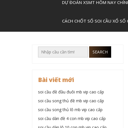
DỰ ĐOÁN XSMT HÔM NAY CHÍNH
CÁCH CHỐT SỐ SOI CẦU XỔ SỐ 
SEARCH
Bài viết mới
soi cầu đề đầu đuôi mb vip cao cấp
soi cầu song thủ đề mb vip cao cấp
soi cầu song thủ lô mb vip cao cấp
soi cầu dàn đề 4 con mb vip cao cấp
soi cầu dàn lô 10 con mb vip cao cấp