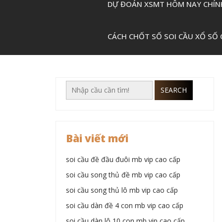
DỰ ĐOÁN XSMT HÔM NAY CHÍNH
CÁCH CHỐT SỐ SOI CẦU XỔ SỐ 
SEARCH
Bài viết mới
soi cầu đề đầu đuôi mb vip cao cấp
soi cầu song thủ đề mb vip cao cấp
soi cầu song thủ lô mb vip cao cấp
soi cầu dàn đề 4 con mb vip cao cấp
soi cầu dàn lô 10 con mb vip cao cấp