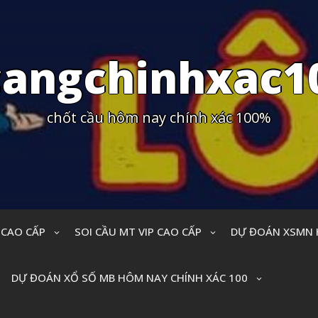
cangchinhxac1
chốt cầu hôm nay chính xác 100%
 CAO CẤP
SOI CẦU MT VIP CAO CẤP
DỰ ĐOÁN XSMN 
DỰ ĐOÁN XỔ SỐ MB HÔM NAY CHÍNH XÁC 100