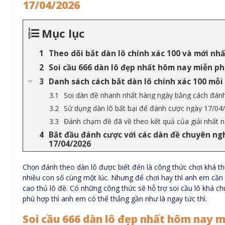
17/04/2026
Mục lục
Theo dõi bắt dàn lô chính xác 100 và mới nh
Soi cầu 666 dàn lô đẹp nhất hôm nay miễn ph
Danh sách cách bắt dàn lô chính xác 100 mỗi
Soi dàn đề nhanh nhất hàng ngày bằng cách đán
Sử dụng dàn lô bất bại để đánh cược ngày 17/04
Đánh chạm đề đã về theo kết quả của giải nhất 
Bắt đầu đánh cược với các dàn đề chuyên ngh
17/04/2026
Chọn đánh theo dàn lô được biết đến là công thức chơi khá th
nhiều con số cùng một lúc. Nhưng để chơi hay thì anh em cần
cao thủ lô đề. Có những công thức sẽ hỗ trợ soi cầu lô khá c
phù hợp thì anh em có thể thắng gần như là ngay tức thì.
Soi cầu 666 dàn lô đẹp nhất hôm nay m