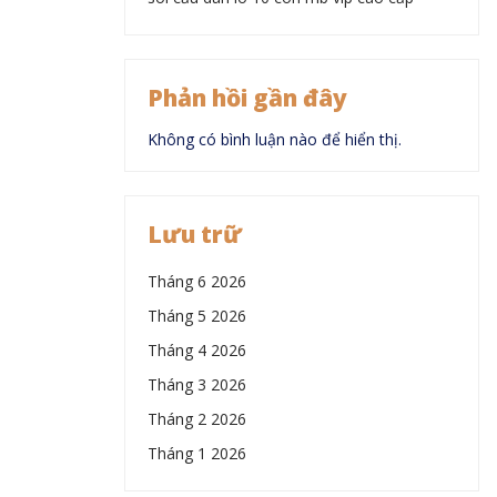
Phản hồi gần đây
Không có bình luận nào để hiển thị.
Lưu trữ
Tháng 6 2026
Tháng 5 2026
Tháng 4 2026
Tháng 3 2026
Tháng 2 2026
Tháng 1 2026