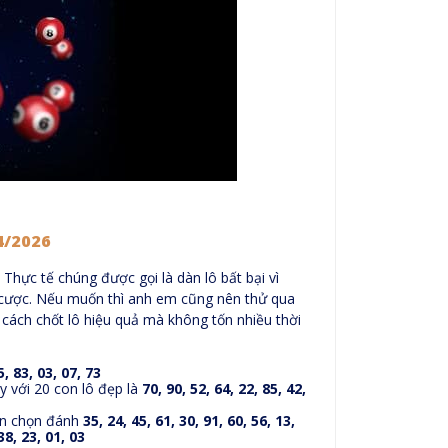
4/2026
 Thực tế chúng được gọi là dàn lô bất bại vì
cược. Nếu muốn thì anh em cũng nên thử qua
 cách chốt lô hiệu quả mà không tốn nhiều thời
5, 83, 03, 07, 73
y với 20 con lô đẹp là
70, 90, 52, 64, 22, 85, 42,
nên chọn đánh
35, 24, 45, 61, 30, 91, 60, 56, 13,
 38, 23, 01, 03