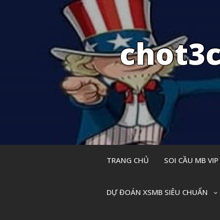
Skip
to
content
chot3
TRANG CHỦ
SOI CẦU MB VIP
DỰ ĐOÁN XSMB SIÊU CHUẨN