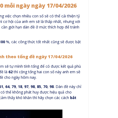
00 mỗi ngày ngày 17/04/2026
ng việc chọn nhiều con số sẽ có thể cải thiện tỷ
hì cơ hội của anh em sẽ là thấp nhất, nhưng với
n, cần giới hạn dàn đề ở mức thích hợp để tránh
100
%, các công thức tốt nhất cũng sẽ được bật
nh theo tổng đề ngày 17/04/2026
m sẽ tự mình tính tổng để có được kết quả phù
đề là
62
thì cộng tổng hai con số này anh em sẽ
 đề cho ngày hôm nay.
61
,
64
,
79
,
18
,
97
,
98
,
85
,
70
,
98
. Dàn đề này chỉ
 có thể không phát huy được hiệu quả cho
 cảm thấy khó khăn thì hãy chọn các cách
bắt