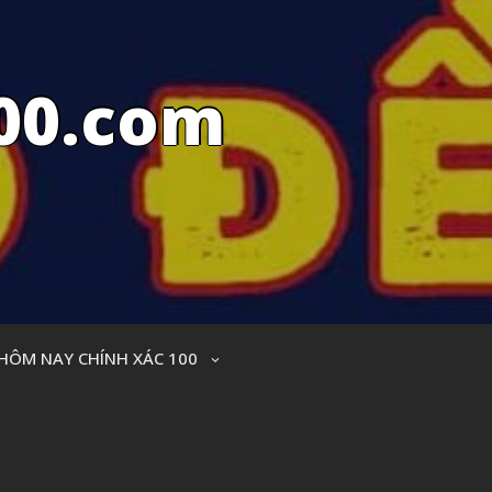
00.com
HÔM NAY CHÍNH XÁC 100