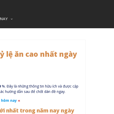
 NAY
tỷ lệ ăn cao nhất ngày
0
%. Đây là những thông tin hữu ích và được cập
các hướng dẫn sau để chốt dàn đề ngay.
c hôm nay
«
mới nhất trong năm nay ngày