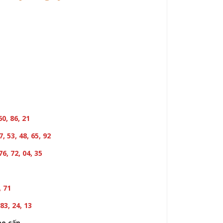
60, 86, 21
7, 53, 48, 65, 92
76, 72, 04, 35
, 71
 83, 24, 13
ao cấp